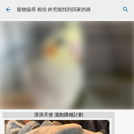
跳到主要內容
寵物協尋 相信 終究能找到回家的路
浪浪天使 溫飽購糧計劃