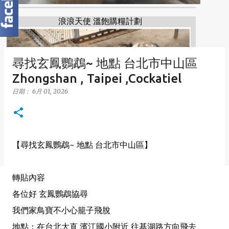
浪浪天使 溫飽購糧計劃
尋找玄鳳鸚鵡~ 地點 台北市中山區
Zhongshan , Taipei ,Cockatiel
日期：
6月 01, 2026
【尋找玄鳳鸚鵡~ 地點 台北市中山區】
轉貼內容
各位好 玄鳳鸚鵡協尋
我們家鳥寶不小心籠子飛脫
地點：在台北大直 濱江國小附近 往基湖路方向飛去