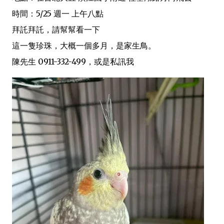
時間：5/25 週一 上午八點
拜託拜託，請幫幫看一下
這一隻珍珠，大概一個多月，是家生鳥。
陳先生 0911-332-499，或是私訊我