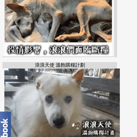
浪浪天使 溫飽購糧計劃