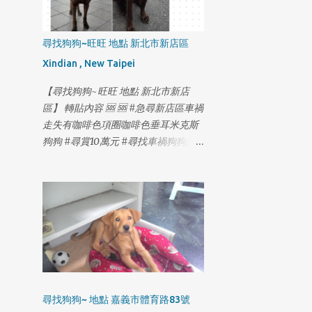
尋找狗狗~旺旺 地點 新北市新店區
Xindian , New Taipei
【尋找狗狗~旺旺 地點 新北市新店
區】 轉貼內容 🆘 🆘 #急尋新店區車禍
走失有咖啡色項圈咖啡色垂耳米克斯
狗狗 #尋賞10萬元 #尋找車禍狗狗急
需就醫 #2月18日最新更新如下⬇️ 2月
14日 20:21 木柵-國3甲南下21公里撞
擊小狗事件 2月14日 20:55 木柵-木柵
路四段與木柵交流道/信義快T型路口
過馬路 很抱歉各位朋友 在解壓縮後確
認了 旺旺上了高速公路 又趕著去看行
車記錄器 2月14日在高速公路21公里
撞擊小狗事件 最害怕的事情 還是發生
了 證實了被撞的是旺旺 時間晚上8:21
尋找狗狗~ 地點 嘉義市體育路83號
分 行車記錄器 看見旺旺 一直急著找