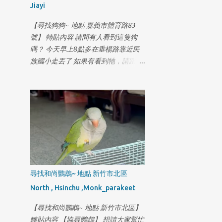
Jiayi
回家的路 才上來高速公路 位置在 深
坑上匝道 國三南下往新店滙流交接處
【尋找狗狗~ 地點 嘉義市體育路83
旺旺要走過要到另一邊 車子無法來的
號】 轉貼內容 請問有人看到這隻狗
及反應 旺旺從車子前方撞上後 在車子
嗎？ 今天早上8點多在垂楊路靠近民
下方出來 滾了一圈靠著邊邊逆向走 我
族國小走丟了 如果有看到牠，請跟我
當下嚎啕大哭 昨日有個熱心的朋友 提
聯絡 地址:嘉義市體育路83號 電
供監視器 時間點落在8點 54分 地點就
話:0929113857 謝謝
在旺旺上去的這個交流道跨越木柵路5
段到對向車道 有旺旺的身影 接著趕
回來到木柵派出所 對時間軸 繼續調閱
監視器 看是不是真的是旺旺 從高速公
路下來 慶幸真的是旺旺 只是 旺旺三
天沒吃沒喝 身上又傷口要擦藥 現在又
被車撞 外面開始冷了也下起雨 在這個
尋找和尚鸚鵡~ 地點 新竹市北區
被撞後的時間上 又產生斷點 目前已經
落後 旺旺的脚程3天半了 再請各位朋
North , Hsinchu ,Monk_parakeet
友幫我努力追蹤關注 更新目前紀錄軌
【尋找和尚鸚鵡~ 地點 新竹市北區】
跡, 旺旺都一直走 2月14日 16:00 新店-
轉貼內容 【協尋鸚鵡】 想請大家幫忙