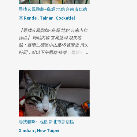
尋找玄鳳鸚鵡~島輝 地點 台南市仁德
區 Rende , Tainan ,Cockatiel
【尋找玄鳳鸚鵡~島輝 地點 台南市仁
德區】 轉貼內容 玄鳳協尋 飛失地
點：臺南仁德區中山路45號附近 飛失
時間：8/01下午兩點 特徵：翅膀有一
圈黑色圓圈組成的羽毛 名字：島輝 目
前懷疑往北方飛去，如果有好心人撿
到，請務必聯絡我，電話
0978669756
尋找貓咪~ 地點 新北市新店區
Xindian , New Taipei