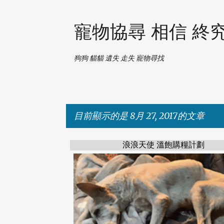
寵物協尋 相信 終
狗狗 貓貓 遺失 走失 寵物尋找
目前顯示的是 8月 27, 2017的文章
浪浪天使 溫飽購糧計劃
發
表
文
章