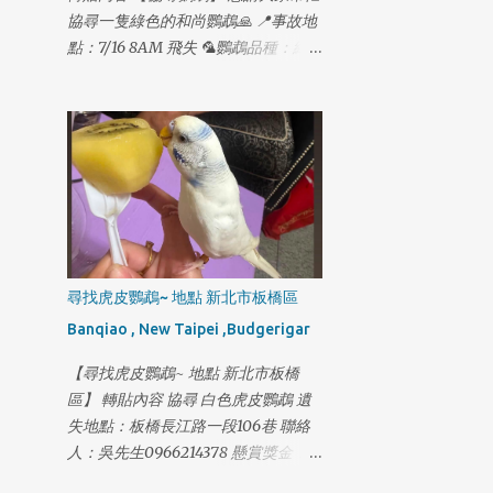
碧潭西岸停車場走失 2月14日 18:12 新
協尋一隻綠色的和尚鸚鵡🙏 📍事故地
店-寶橋路家樂福網友提供照片 2月14
點：7/16 8AM 飛失 🦜鸚鵡品種：綠
日 18:32 木柵-木新路二段62號後面監
色和尚 小男生 🦜最後身影：新竹市東
視器出現蹤跡 2月14日 18:45 木柵-政
大路二段 千鶴居附近 🦜腳環號碼：
大學生機車停車場 2月14日 19:05 木
4903結尾 一起生活了14年 跟家人一樣
柵-動物園捷運站 2月14日 19:09 木
想請有緣人如果有發現綠色和尚鸚鵡
柵-新光路動物園公務門 2月14日 19:13
懇請私訊我 可以的話請先幫我收留他
木柵-捷運木柵機廠停車場 2月14日
🙏 非常感謝大家的幫忙，謝謝大家🥹
19:56 木柵-風洞石頭公 2月14日 20:21
木柵-國3甲南下21公里撞擊小狗事件
2月14日 20:55 木柵-木柵路四段與木
柵交流道/信義快T型路口過馬路 #2月
尋找虎皮鸚鵡~ 地點 新北市板橋區
16日再更新最新下落 旺旺 2月14日晚
Banqiao , New Taipei ,Budgerigar
上 18：45分 走進政大機車停車場 我
懇請木柵的朋友們幫我協尋 一下旺旺
【尋找虎皮鸚鵡~ 地點 新北市板橋
我必須搶這一段黃金時間 旺旺目前已
區】 轉貼內容 協尋 白色虎皮鸚鵡 遺
經4天沒吃沒喝了 外面又冷 旺旺 身上
失地點：板橋長江路一段106巷 聯絡
還有一個傷口 必須每天擦藥好幾次 我
人：吳先生0966214378 懸賞獎金：
拜託木柵的朋友 幫我協...
5000 24小時可聯絡