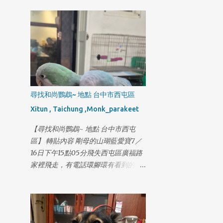
尋找和尚鸚鵡~ 地點 台中市西屯區
Xitun , Taichung ,Monk_parakeet
【尋找和尚鸚鵡~ 地點 台中市西屯
區】 轉貼內容 剛母的山瑚藍愛寶7／
16日下午15點05分飛失西屯區廣福路
家裡飛走，有電話環腳環有看到的麻
煩通知我感謝，已經養了一年多今天
第一次飛走，剛飛失還在眼前一直喊
也不回來越飛越遠騎機車找了好幾圈
都喊不回來，找到者小小紅包答謝如