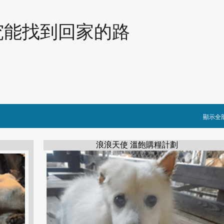
跳到主要內容
究能找到回家的路
顯示全
浪浪天使 溫飽購糧計劃