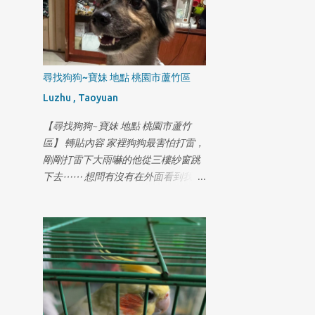
同我的小孩一樣
尋找狗狗~寶妹 地點 桃園市蘆竹區
Luzhu , Taoyuan
【尋找狗狗~寶妹 地點 桃園市蘆竹
區】 轉貼內容 家裡狗狗最害怕打雷，
剛剛打雷下大雨嚇的他從三樓紗窗跳
下去⋯⋯ 想問有沒有在外面看到我們
家的狗狗 地區在奉化路這條 米克斯/
九歲 名字叫寶妹 叫他可能會看著你不
怕人但不喜歡狗狗 有看到幫我打
0981818009許小姐萬分感謝😭😭