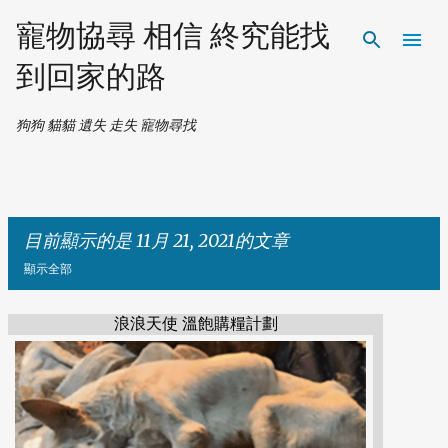
跳到主要內容
寵物協尋 相信 終究能找
到回家的路
狗狗 貓貓 遺失 走失 寵物尋找
目前顯示的是 11月 21, 2021的文章
顯示全部
浪浪天使 溫飽購糧計劃
發
表
文
章