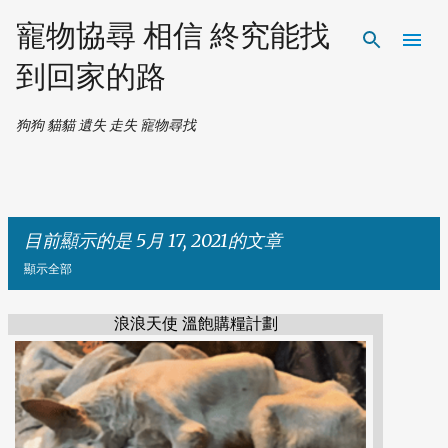
跳到主要內容
寵物協尋 相信 終究能找
到回家的路
狗狗 貓貓 遺失 走失 寵物尋找
目前顯示的是 5月 17, 2021的文章
顯示全部
浪浪天使 溫飽購糧計劃
發
表
文
章