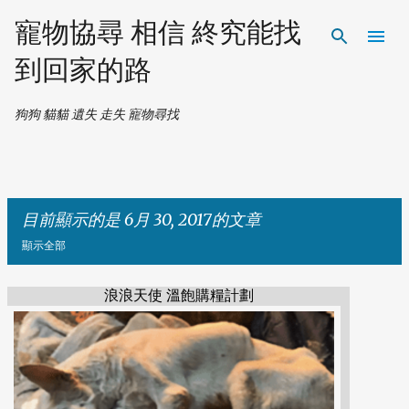
跳到主要內容
寵物協尋 相信 終究能找
到回家的路
狗狗 貓貓 遺失 走失 寵物尋找
目前顯示的是 6月 30, 2017的文章
顯示全部
浪浪天使 溫飽購糧計劃
發
表
文
章