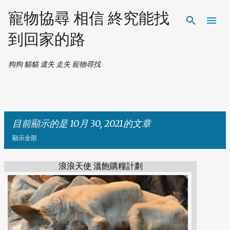
跳到主要內容
寵物協尋 相信 終究能找
到回家的路
狗狗 貓貓 遺失 走失 寵物尋找
目前顯示的是 10月 30, 2021的文章
顯示全部
浪浪天使 溫飽購糧計劃
發
表
文
章