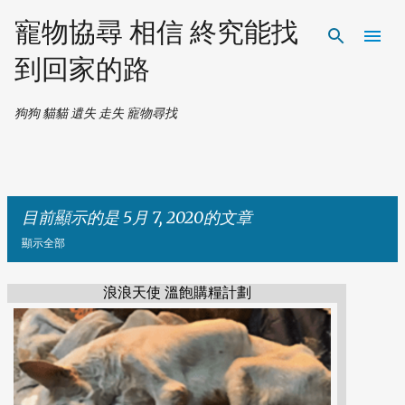
跳到主要內容
寵物協尋 相信 終究能找
到回家的路
狗狗 貓貓 遺失 走失 寵物尋找
目前顯示的是 5月 7, 2020的文章
顯示全部
浪浪天使 溫飽購糧計劃
發
表
文
章