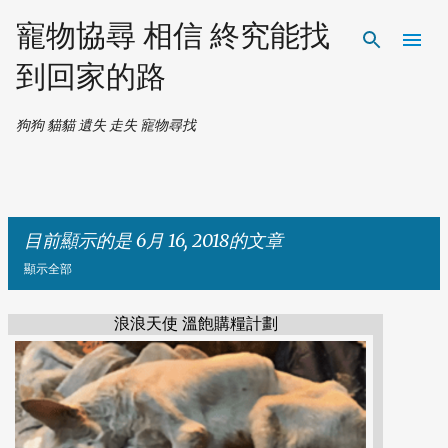
跳到主要內容
寵物協尋 相信 終究能找
到回家的路
狗狗 貓貓 遺失 走失 寵物尋找
目前顯示的是 6月 16, 2018的文章
顯示全部
浪浪天使 溫飽購糧計劃
發
表
文
章