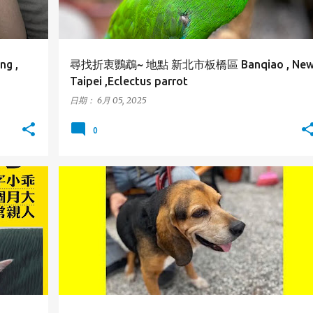
g ,
尋找折衷鸚鵡~ 地點 新北市板橋區 Banqiao , Ne
Taipei ,Eclectus parrot
日期：
6月 05, 2025
0
北投區
台北市
狗狗
BEITOU
TAIPEI