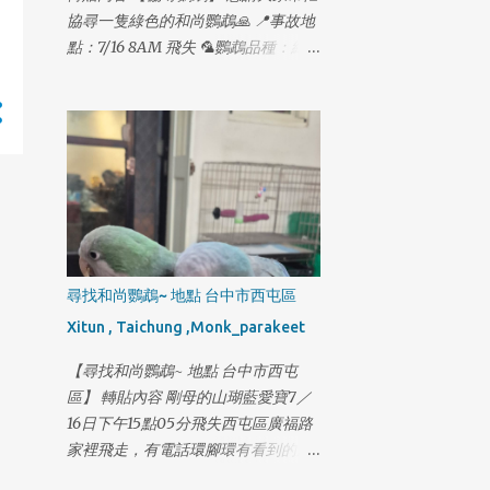
碧潭西岸停車場走失 2月14日 18:12 新
協尋一隻綠色的和尚鸚鵡🙏 📍事故地
店-寶橋路家樂福網友提供照片 2月14
點：7/16 8AM 飛失 🦜鸚鵡品種：綠
日 18:32 木柵-木新路二段62號後面監
色和尚 小男生 🦜最後身影：新竹市東
視器出現蹤跡 2月14日 18:45 木柵-政
大路二段 千鶴居附近 🦜腳環號碼：
大學生機車停車場 2月14日 19:05 木
4903結尾 一起生活了14年 跟家人一樣
柵-動物園捷運站 2月14日 19:09 木
想請有緣人如果有發現綠色和尚鸚鵡
柵-新光路動物園公務門 2月14日 19:13
懇請私訊我 可以的話請先幫我收留他
木柵-捷運木柵機廠停車場 2月14日
🙏 非常感謝大家的幫忙，謝謝大家🥹
19:56 木柵-風洞石頭公 2月14日 20:21
木柵-國3甲南下21公里撞擊小狗事件
2月14日 20:55 木柵-木柵路四段與木
柵交流道/信義快T型路口過馬路 #2月
尋找和尚鸚鵡~ 地點 台中市西屯區
16日再更新最新下落 旺旺 2月14日晚
Xitun , Taichung ,Monk_parakeet
上 18：45分 走進政大機車停車場 我
懇請木柵的朋友們幫我協尋 一下旺旺
【尋找和尚鸚鵡~ 地點 台中市西屯
我必須搶這一段黃金時間 旺旺目前已
區】 轉貼內容 剛母的山瑚藍愛寶7／
經4天沒吃沒喝了 外面又冷 旺旺 身上
16日下午15點05分飛失西屯區廣福路
還有一個傷口 必須每天擦藥好幾次 我
家裡飛走，有電話環腳環有看到的麻
拜託木柵的朋友 幫我協...
煩通知我感謝，已經養了一年多今天