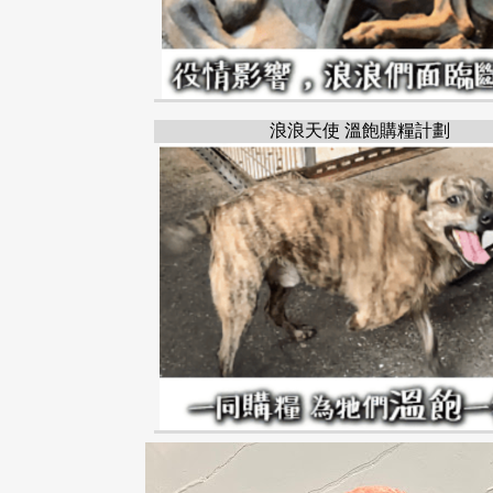
浪浪天使 溫飽購糧計劃
土城區
紅寶石秋草
新北市
BOURKE'S PARROT