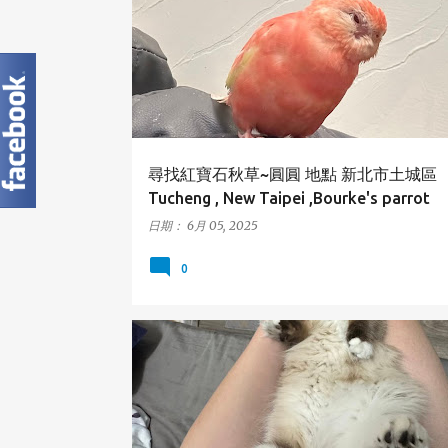
NEW TAIPEI
TUCHENG
尋找紅寶石秋草~圓圓 地點 新北市土城區
Tucheng , New Taipei ,Bourke's parrot
日期：
6月 05, 2025
0
台南市
永康區
貓咪
TAINAN
YONGKANG