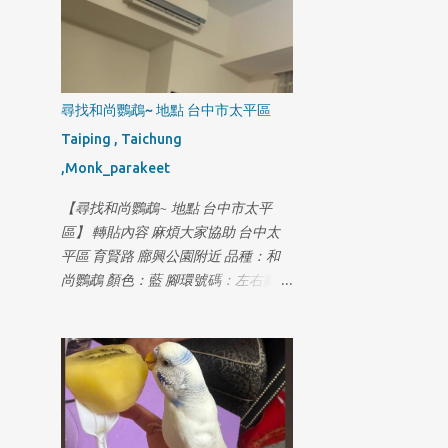
尋找和尚鸚鵡~ 地點 台中市太平區
Taiping , Taichung
,Monk_parakeet
【尋找和尚鸚鵡~ 地點 台中市太平
區】 轉貼內容 麻煩大家協助 台中太
平區 育賢路 廍興公園附近 品種：和
尚鸚鵡 顏色：藍 腳環號碼：左右腳都
有腳環OxZ-0xx9 走失時間：
115/07/18 下午15:00左右 聯絡電話：
0980310755鄧先生 如有發現 麻煩跟
我聯繫 謝謝大家 答謝紅包2000元 拜
託各位🙏