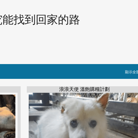
跳到主要內容
究能找到回家的路
顯示全
浪浪天使 溫飽購糧計劃