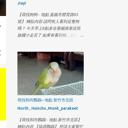
Jiayi
回家的路 才上來高速公路 位置在 深
坑上匝道 國三南下往新店滙流交接處
【尋找狗狗~ 地點 嘉義市體育路83
旺旺要走過要到另一邊 車子無法來的
號】 轉貼內容 請問有人看到這隻狗
及反應 旺旺從車子前方撞上後 在車子
w
嗎？ 今天早上8點多在垂楊路靠近民
下方出來 滾了一圈靠著邊邊逆向走 我
族國小走丟了 如果有看到牠，請跟我
當下嚎啕大哭 昨日有個熱心的朋友 提
聯絡 地址:嘉義市體育路83號 電
供監視器 時間點落在8點 54分 地點就
話:0929113857 謝謝
在旺旺上去的這個交流道跨越木柵路5
段到對向車道 有旺旺的身影 接著趕
回來到木柵派出所 對時間軸 繼續調閱
監視器 看是不是真的是旺旺 從高速公
路下來 慶幸真的是旺旺 只是 旺旺三
天沒吃沒喝 身上又傷口要擦藥 現在又
被車撞 外面開始冷了也下起雨 在這個
尋找和尚鸚鵡~ 地點 新竹市北區
被撞後的時間上 又產生斷點 目前已經
落後 旺旺的脚程3天半了 再請各位朋
North , Hsinchu ,Monk_parakeet
友幫我努力追蹤關注 更新目前紀錄軌
【尋找和尚鸚鵡~ 地點 新竹市北區】
跡, 旺旺都一直走 2月14日 16:00 新店-
轉貼內容 【協尋鸚鵡】 想請大家幫忙