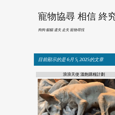
寵物協尋 相信 終
狗狗 貓貓 遺失 走失 寵物尋找
目前顯示的是 6月 5, 2025的文章
浪浪天使 溫飽購糧計劃
發
表
文
章