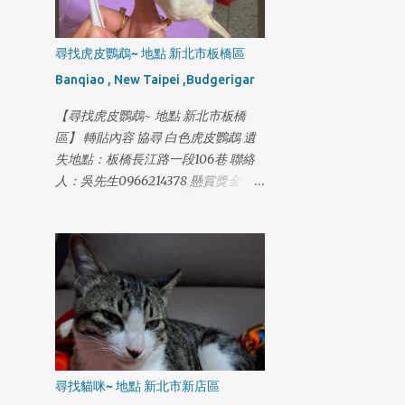
尋找虎皮鸚鵡~ 地點 新北市板橋區
Banqiao , New Taipei ,Budgerigar
【尋找虎皮鸚鵡~ 地點 新北市板橋
區】 轉貼內容 協尋 白色虎皮鸚鵡 遺
失地點：板橋長江路一段106巷 聯絡
人：吳先生0966214378 懸賞獎金：
5000 24小時可聯絡
尋找貓咪~ 地點 新北市新店區