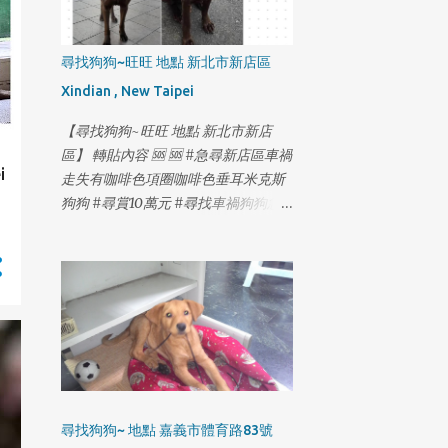
尋找狗狗~旺旺 地點 新北市新店區
Xindian , New Taipei
【尋找狗狗~旺旺 地點 新北市新店
區】 轉貼內容 🆘 🆘 #急尋新店區車禍
i
走失有咖啡色項圈咖啡色垂耳米克斯
狗狗 #尋賞10萬元 #尋找車禍狗狗急
需就醫 #2月18日最新更新如下⬇️ 2月
14日 20:21 木柵-國3甲南下21公里撞
擊小狗事件 2月14日 20:55 木柵-木柵
路四段與木柵交流道/信義快T型路口
過馬路 很抱歉各位朋友 在解壓縮後確
認了 旺旺上了高速公路 又趕著去看行
車記錄器 2月14日在高速公路21公里
撞擊小狗事件 最害怕的事情 還是發生
了 證實了被撞的是旺旺 時間晚上8:21
尋找狗狗~ 地點 嘉義市體育路83號
分 行車記錄器 看見旺旺 一直急著找