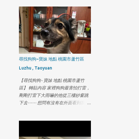
第一次飛走，剛飛失還在眼前一直喊
也不回來越飛越遠騎機車找了好幾圈
都喊不回來，找到者小小紅包答謝如
同我的小孩一樣
尋找狗狗~寶妹 地點 桃園市蘆竹區
Luzhu , Taoyuan
【尋找狗狗~寶妹 地點 桃園市蘆竹
區】 轉貼內容 家裡狗狗最害怕打雷，
剛剛打雷下大雨嚇的他從三樓紗窗跳
下去⋯⋯ 想問有沒有在外面看到我們
家的狗狗 地區在奉化路這條 米克斯/
九歲 名字叫寶妹 叫他可能會看著你不
怕人但不喜歡狗狗 有看到幫我打
0981818009許小姐萬分感謝😭😭