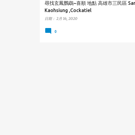
尋找玄鳳鸚鵡~喜順 地點 高雄市三民區 Sanm
Kaohsiung ,Cockatiel
日期：
2月 16, 2020
0