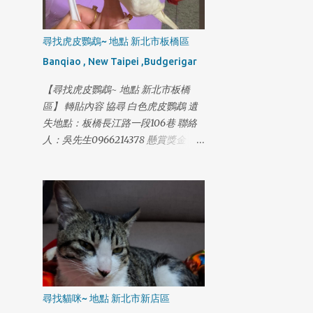
尋找虎皮鸚鵡~ 地點 新北市板橋區
Banqiao , New Taipei ,Budgerigar
【尋找虎皮鸚鵡~ 地點 新北市板橋
區】 轉貼內容 協尋 白色虎皮鸚鵡 遺
失地點：板橋長江路一段106巷 聯絡
人：吳先生0966214378 懸賞獎金：
5000 24小時可聯絡
尋找貓咪~ 地點 新北市新店區