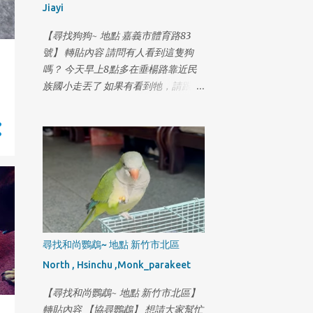
Jiayi
回家的路 才上來高速公路 位置在 深
坑上匝道 國三南下往新店滙流交接處
【尋找狗狗~ 地點 嘉義市體育路83
旺旺要走過要到另一邊 車子無法來的
號】 轉貼內容 請問有人看到這隻狗
及反應 旺旺從車子前方撞上後 在車子
嗎？ 今天早上8點多在垂楊路靠近民
下方出來 滾了一圈靠著邊邊逆向走 我
族國小走丟了 如果有看到牠，請跟我
當下嚎啕大哭 昨日有個熱心的朋友 提
聯絡 地址:嘉義市體育路83號 電
供監視器 時間點落在8點 54分 地點就
話:0929113857 謝謝
在旺旺上去的這個交流道跨越木柵路5
段到對向車道 有旺旺的身影 接著趕
回來到木柵派出所 對時間軸 繼續調閱
監視器 看是不是真的是旺旺 從高速公
路下來 慶幸真的是旺旺 只是 旺旺三
天沒吃沒喝 身上又傷口要擦藥 現在又
被車撞 外面開始冷了也下起雨 在這個
尋找和尚鸚鵡~ 地點 新竹市北區
被撞後的時間上 又產生斷點 目前已經
落後 旺旺的脚程3天半了 再請各位朋
North , Hsinchu ,Monk_parakeet
友幫我努力追蹤關注 更新目前紀錄軌
【尋找和尚鸚鵡~ 地點 新竹市北區】
跡, 旺旺都一直走 2月14日 16:00 新店-
轉貼內容 【協尋鸚鵡】 想請大家幫忙