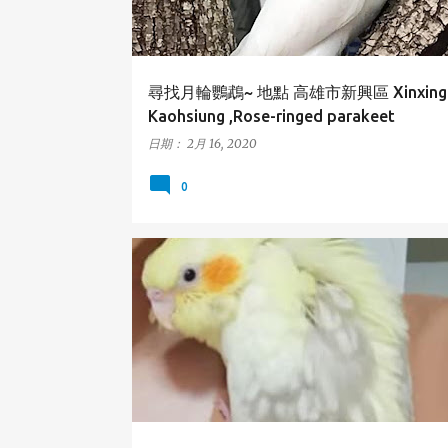
尋找月輪鸚鵡~ 地點 高雄市新興區 Xinxing 
Kaohsiung ,Rose-ringed parakeet
日期：
2月 16, 2020
0
三民區
玄鳳鸚鵡
高雄市
COCKATIEL
KAOH
SANMIN