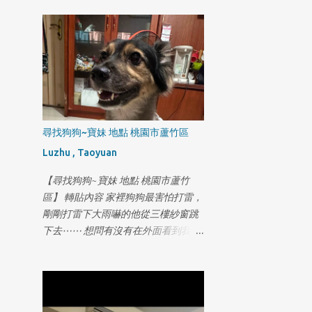
第一次飛走，剛飛失還在眼前一直喊
也不回來越飛越遠騎機車找了好幾圈
都喊不回來，找到者小小紅包答謝如
同我的小孩一樣
尋找狗狗~寶妹 地點 桃園市蘆竹區
Luzhu , Taoyuan
【尋找狗狗~寶妹 地點 桃園市蘆竹
區】 轉貼內容 家裡狗狗最害怕打雷，
剛剛打雷下大雨嚇的他從三樓紗窗跳
下去⋯⋯ 想問有沒有在外面看到我們
家的狗狗 地區在奉化路這條 米克斯/
九歲 名字叫寶妹 叫他可能會看著你不
怕人但不喜歡狗狗 有看到幫我打
0981818009許小姐萬分感謝😭😭