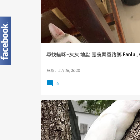
尋找貓咪~灰灰 地點 嘉義縣番路鄉 Fanlu , Ch
日期：
2月 16, 2020
0
月輪鸚鵡
高雄市
新興區
KAOHSIUNG
ROSE-RINGED PARAKEET
XINXING