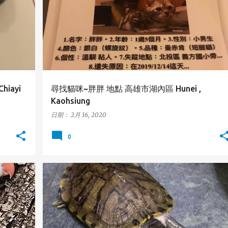
iayi
尋找貓咪~胖胖 地點 高雄市湖內區 Hunei ,
Kaohsiung
日期：
2月 16, 2020
0
紅耳龜
高雄市
鳳山區
FENGSHAN
KAOHSIUNG
+
RED-EARED_SLIDER
+