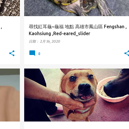
,
尋找紅耳龜~龜福 地點 高雄市鳳山區 Fengshan ,
Kaohsiung ,Red-eared_slider
日期：
2月 16, 2020
0
SIUNG
三民區
狗狗
高雄市
KAOHSIUNG
SANMIN
+