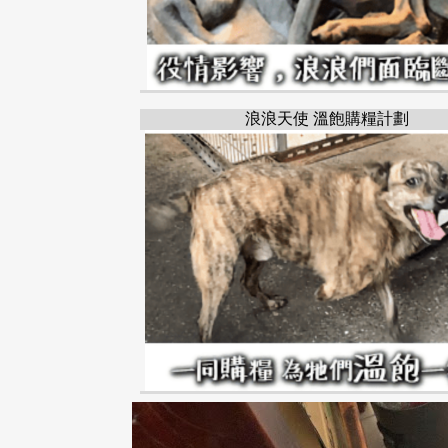
浪浪天使 溫飽購糧計劃
番路鄉
嘉義縣
貓咪
CHIAYI
FANLU