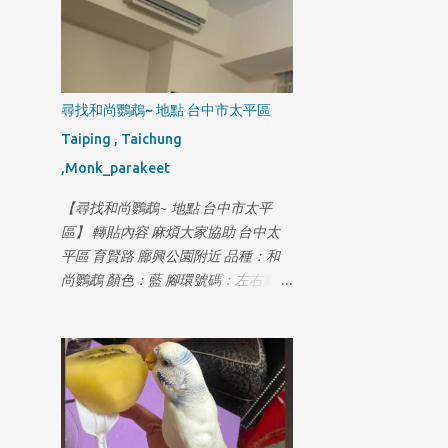
尋找和尚鸚鵡~ 地點 台中市太平區
Taiping , Taichung
,Monk_parakeet
【尋找和尚鸚鵡~ 地點 台中市太平
區】 轉貼內容 麻煩大家協助 台中太
平區 育賢路 廍興公園附近 品種：和
尚鸚鵡 顏色：藍 腳環號碼：左右腳都
有腳環OxZ-0xx9 走失時間：
115/07/18 下午15:00左右 聯絡電話：
0980310755鄧先生 如有發現 麻煩跟
我聯繫 謝謝大家 答謝紅包2000元 拜
託各位🙏