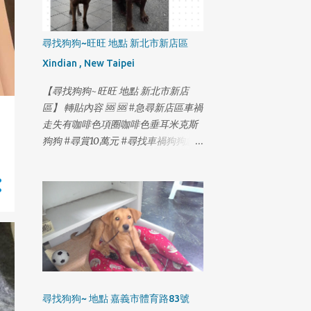
尋找狗狗~旺旺 地點 新北市新店區
Xindian , New Taipei
【尋找狗狗~旺旺 地點 新北市新店
區】 轉貼內容 🆘 🆘 #急尋新店區車禍
走失有咖啡色項圈咖啡色垂耳米克斯
狗狗 #尋賞10萬元 #尋找車禍狗狗急
需就醫 #2月18日最新更新如下⬇️ 2月
14日 20:21 木柵-國3甲南下21公里撞
擊小狗事件 2月14日 20:55 木柵-木柵
路四段與木柵交流道/信義快T型路口
過馬路 很抱歉各位朋友 在解壓縮後確
認了 旺旺上了高速公路 又趕著去看行
車記錄器 2月14日在高速公路21公里
撞擊小狗事件 最害怕的事情 還是發生
了 證實了被撞的是旺旺 時間晚上8:21
尋找狗狗~ 地點 嘉義市體育路83號
分 行車記錄器 看見旺旺 一直急著找