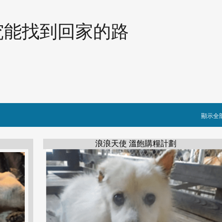
跳到主要內容
究能找到回家的路
顯示全
浪浪天使 溫飽購糧計劃