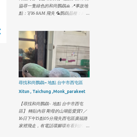
碧潭西岸停車場走失 2月14日 18:12 新
協尋一隻綠色的和尚鸚鵡🙏 📍事故地
店-寶橋路家樂福網友提供照片 2月14
點：7/16 8AM 飛失 🦜鸚鵡品種：綠
日 18:32 木柵-木新路二段62號後面監
色和尚 小男生 🦜最後身影：新竹市東
視器出現蹤跡 2月14日 18:45 木柵-政
大路二段 千鶴居附近 🦜腳環號碼：
大學生機車停車場 2月14日 19:05 木
4903結尾 一起生活了14年 跟家人一樣
柵-動物園捷運站 2月14日 19:09 木
想請有緣人如果有發現綠色和尚鸚鵡
柵-新光路動物園公務門 2月14日 19:13
懇請私訊我 可以的話請先幫我收留他
木柵-捷運木柵機廠停車場 2月14日
🙏 非常感謝大家的幫忙，謝謝大家🥹
19:56 木柵-風洞石頭公 2月14日 20:21
木柵-國3甲南下21公里撞擊小狗事件
2月14日 20:55 木柵-木柵路四段與木
柵交流道/信義快T型路口過馬路 #2月
尋找和尚鸚鵡~ 地點 台中市西屯區
16日再更新最新下落 旺旺 2月14日晚
Xitun , Taichung ,Monk_parakeet
上 18：45分 走進政大機車停車場 我
懇請木柵的朋友們幫我協尋 一下旺旺
【尋找和尚鸚鵡~ 地點 台中市西屯
我必須搶這一段黃金時間 旺旺目前已
區】 轉貼內容 剛母的山瑚藍愛寶7／
經4天沒吃沒喝了 外面又冷 旺旺 身上
16日下午15點05分飛失西屯區廣福路
還有一個傷口 必須每天擦藥好幾次 我
家裡飛走，有電話環腳環有看到的麻
拜託木柵的朋友 幫我協...
煩通知我感謝，已經養了一年多今天