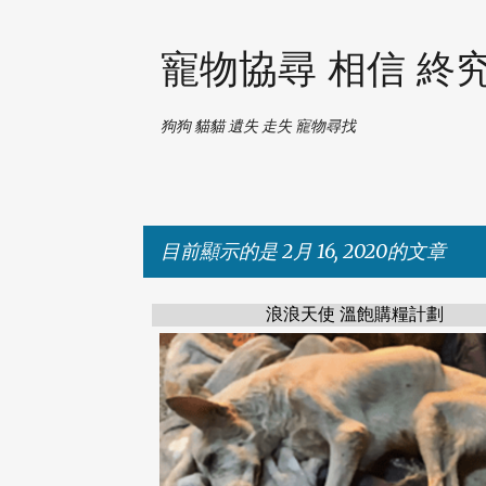
寵物協尋 相信 終
狗狗 貓貓 遺失 走失 寵物尋找
目前顯示的是 2月 16, 2020的文章
浪浪天使 溫飽購糧計劃
發
表
文
章