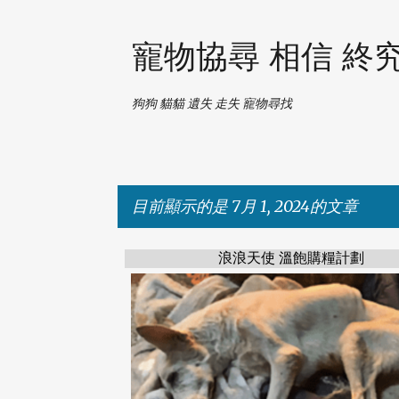
寵物協尋 相信 終
狗狗 貓貓 遺失 走失 寵物尋找
目前顯示的是 7月 1, 2024的文章
浪浪天使 溫飽購糧計劃
發
表
文
章