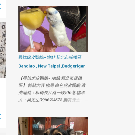
第一次飛走，剛飛失還在眼前一直喊
也不回來越飛越遠騎機車找了好幾圈
都喊不回來，找到者小小紅包答謝如
同我的小孩一樣
尋找虎皮鸚鵡~ 地點 新北市板橋區
Banqiao , New Taipei ,Budgerigar
【尋找虎皮鸚鵡~ 地點 新北市板橋
區】 轉貼內容 協尋 白色虎皮鸚鵡 遺
失地點：板橋長江路一段106巷 聯絡
人：吳先生0966214378 懸賞獎金：
5000 24小時可聯絡