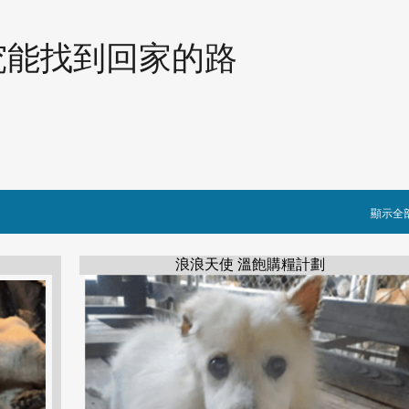
跳到主要內容
究能找到回家的路
顯示全
浪浪天使 溫飽購糧計劃