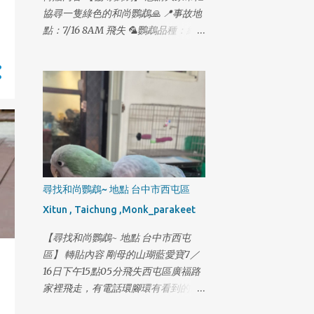
碧潭西岸停車場走失 2月14日 18:12 新
協尋一隻綠色的和尚鸚鵡🙏 📍事故地
店-寶橋路家樂福網友提供照片 2月14
點：7/16 8AM 飛失 🦜鸚鵡品種：綠
日 18:32 木柵-木新路二段62號後面監
色和尚 小男生 🦜最後身影：新竹市東
視器出現蹤跡 2月14日 18:45 木柵-政
大路二段 千鶴居附近 🦜腳環號碼：
大學生機車停車場 2月14日 19:05 木
4903結尾 一起生活了14年 跟家人一樣
柵-動物園捷運站 2月14日 19:09 木
想請有緣人如果有發現綠色和尚鸚鵡
柵-新光路動物園公務門 2月14日 19:13
懇請私訊我 可以的話請先幫我收留他
木柵-捷運木柵機廠停車場 2月14日
🙏 非常感謝大家的幫忙，謝謝大家🥹
19:56 木柵-風洞石頭公 2月14日 20:21
木柵-國3甲南下21公里撞擊小狗事件
2月14日 20:55 木柵-木柵路四段與木
柵交流道/信義快T型路口過馬路 #2月
尋找和尚鸚鵡~ 地點 台中市西屯區
16日再更新最新下落 旺旺 2月14日晚
Xitun , Taichung ,Monk_parakeet
上 18：45分 走進政大機車停車場 我
懇請木柵的朋友們幫我協尋 一下旺旺
【尋找和尚鸚鵡~ 地點 台中市西屯
我必須搶這一段黃金時間 旺旺目前已
區】 轉貼內容 剛母的山瑚藍愛寶7／
經4天沒吃沒喝了 外面又冷 旺旺 身上
16日下午15點05分飛失西屯區廣福路
還有一個傷口 必須每天擦藥好幾次 我
家裡飛走，有電話環腳環有看到的麻
拜託木柵的朋友 幫我協...
煩通知我感謝，已經養了一年多今天