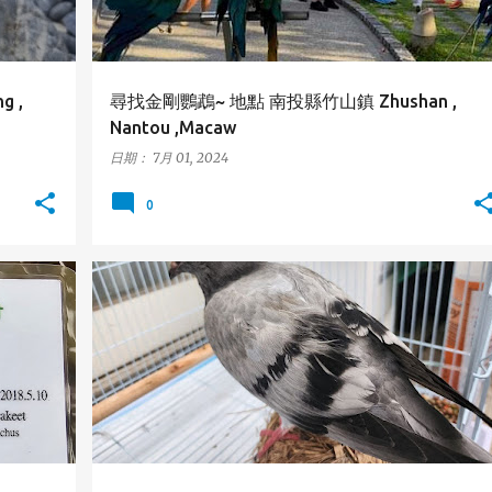
 ,
尋找金剛鸚鵡~ 地點 南投縣竹山鎮 Zhushan ,
Nantou ,Macaw
日期：
7月 01, 2024
0
新北市
新店區
鴿子
NEW TAIPEI
PIGEON
+
+
XINDIAN