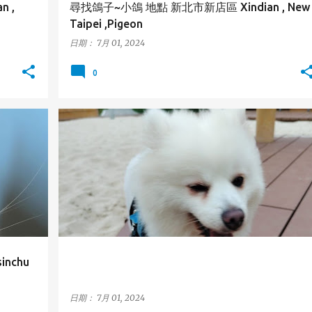
 ,
尋找鴿子~小鴿 地點 新北市新店區 Xindian , New
Taipei ,Pigeon
日期：
7月 01, 2024
0
士林區
台北市
狐狸犬
JAPANESE SPITZ
SHILIN
TAIPEI
+
nchu
日期：
7月 01, 2024