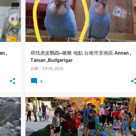
+
TAINAN
+
n ,
尋找虎皮鸚鵡~啾啾 地點 台南市安南區 Annan ,
Tainan ,Budgerigar
日期：
7月 01, 2024
0
LIEN
竹山鎮
金剛鸚鵡
南投縣
MACAW
NANTOU
+
+
ZHUSHAN