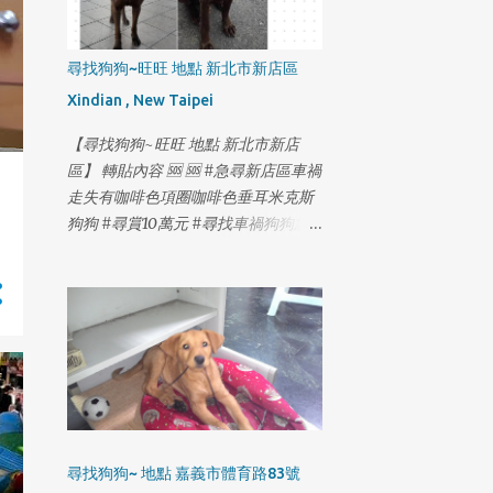
尋找狗狗~旺旺 地點 新北市新店區
Xindian , New Taipei
【尋找狗狗~旺旺 地點 新北市新店
區】 轉貼內容 🆘 🆘 #急尋新店區車禍
走失有咖啡色項圈咖啡色垂耳米克斯
狗狗 #尋賞10萬元 #尋找車禍狗狗急
需就醫 #2月18日最新更新如下⬇️ 2月
14日 20:21 木柵-國3甲南下21公里撞
擊小狗事件 2月14日 20:55 木柵-木柵
路四段與木柵交流道/信義快T型路口
過馬路 很抱歉各位朋友 在解壓縮後確
認了 旺旺上了高速公路 又趕著去看行
車記錄器 2月14日在高速公路21公里
撞擊小狗事件 最害怕的事情 還是發生
了 證實了被撞的是旺旺 時間晚上8:21
尋找狗狗~ 地點 嘉義市體育路83號
分 行車記錄器 看見旺旺 一直急著找