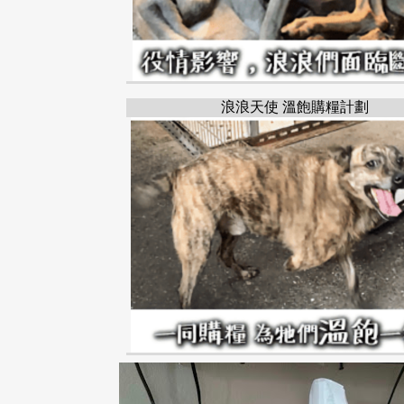
浪浪天使 溫飽購糧計劃
高雄市
鳳山區
鸚鵡
FENGSHAN
KAOHSIU