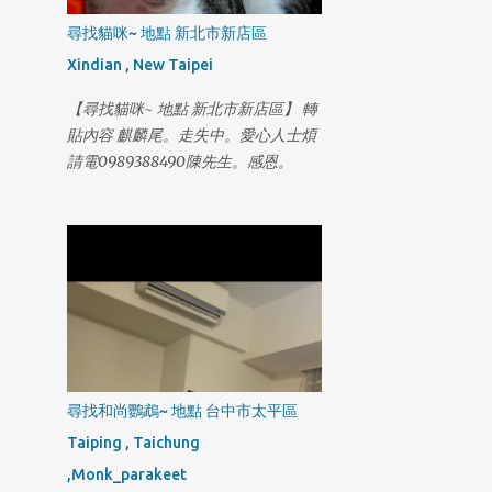
尋找貓咪~ 地點 新北市新店區
Xindian , New Taipei
【尋找貓咪~ 地點 新北市新店區】 轉
貼內容 麒麟尾。走失中。愛心人士煩
請電0989388490陳先生。感恩。
尋找和尚鸚鵡~ 地點 台中市太平區
Taiping , Taichung
,Monk_parakeet