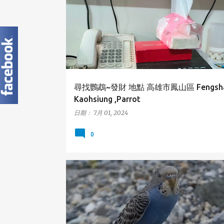
PARROT
尋找鸚鵡~發財 地點 高雄市鳳山區 Fengsha
Kaohsiung ,Parrot
日期：
7月 01, 2024
0
花蓮縣
虎皮鸚鵡
新城鄉
BUDGERIGAR
HUA
XINCHENG