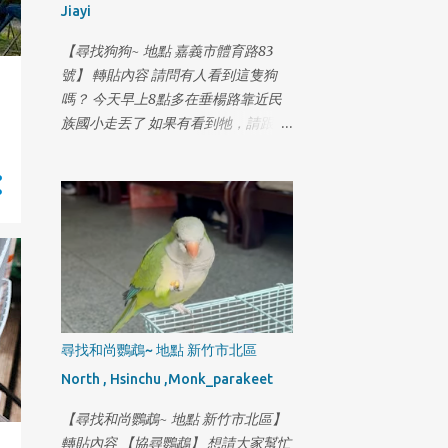
Jiayi
回家的路 才上來高速公路 位置在 深
坑上匝道 國三南下往新店滙流交接處
【尋找狗狗~ 地點 嘉義市體育路83
旺旺要走過要到另一邊 車子無法來的
號】 轉貼內容 請問有人看到這隻狗
及反應 旺旺從車子前方撞上後 在車子
嗎？ 今天早上8點多在垂楊路靠近民
下方出來 滾了一圈靠著邊邊逆向走 我
族國小走丟了 如果有看到牠，請跟我
當下嚎啕大哭 昨日有個熱心的朋友 提
聯絡 地址:嘉義市體育路83號 電
供監視器 時間點落在8點 54分 地點就
話:0929113857 謝謝
在旺旺上去的這個交流道跨越木柵路5
段到對向車道 有旺旺的身影 接著趕
回來到木柵派出所 對時間軸 繼續調閱
監視器 看是不是真的是旺旺 從高速公
路下來 慶幸真的是旺旺 只是 旺旺三
天沒吃沒喝 身上又傷口要擦藥 現在又
被車撞 外面開始冷了也下起雨 在這個
尋找和尚鸚鵡~ 地點 新竹市北區
被撞後的時間上 又產生斷點 目前已經
落後 旺旺的脚程3天半了 再請各位朋
North , Hsinchu ,Monk_parakeet
友幫我努力追蹤關注 更新目前紀錄軌
【尋找和尚鸚鵡~ 地點 新竹市北區】
跡, 旺旺都一直走 2月14日 16:00 新店-
轉貼內容 【協尋鸚鵡】 想請大家幫忙