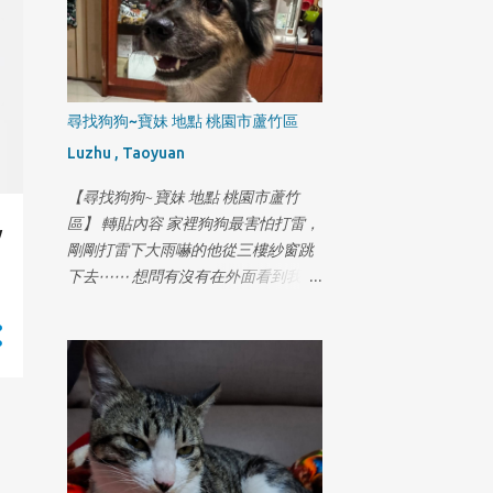
尋找狗狗~寶妹 地點 桃園市蘆竹區
Luzhu , Taoyuan
【尋找狗狗~寶妹 地點 桃園市蘆竹
區】 轉貼內容 家裡狗狗最害怕打雷，
w
剛剛打雷下大雨嚇的他從三樓紗窗跳
下去⋯⋯ 想問有沒有在外面看到我們
家的狗狗 地區在奉化路這條 米克斯/
九歲 名字叫寶妹 叫他可能會看著你不
怕人但不喜歡狗狗 有看到幫我打
0981818009許小姐萬分感謝😭😭