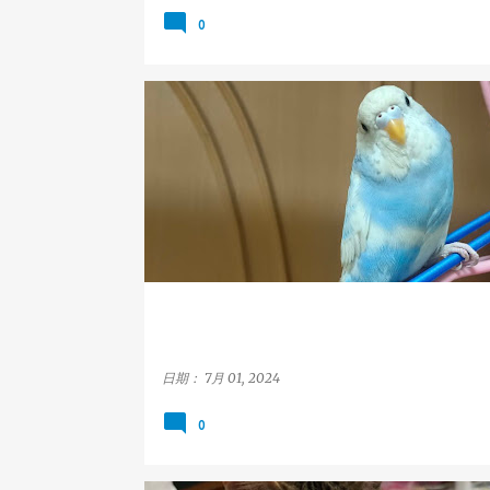
0
虎皮鸚鵡
高雄市
鳥松區
BUDGERIGAR
KAOHSIUNG
NIAOSONG
日期：
7月 01, 2024
0