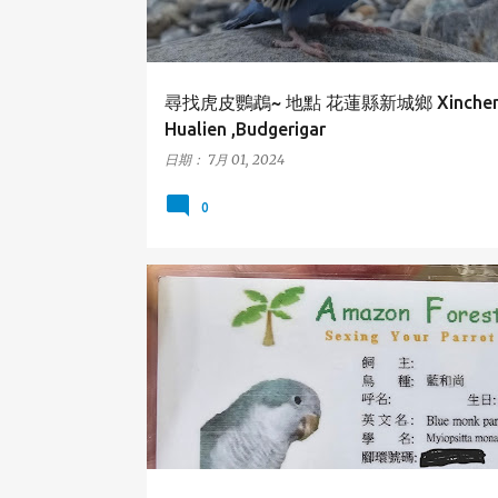
尋找虎皮鸚鵡~ 地點 花蓮縣新城鄉 Xincheng
Hualien ,Budgerigar
日期：
7月 01, 2024
0
文山區
台北市
和尚鸚鵡
MONK_PARAKEET
TAIPEI
WENSHAN