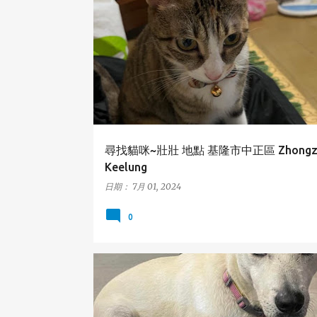
中正區
基隆市
貓咪
KEELUNG
ZHONGZHE
尋找貓咪~壯壯 地點 基隆市中正區 Zhongzhe
Keelung
日期：
7月 01, 2024
0
冬山鄉
宜蘭縣
狗狗
DONGSHAN
YILAN