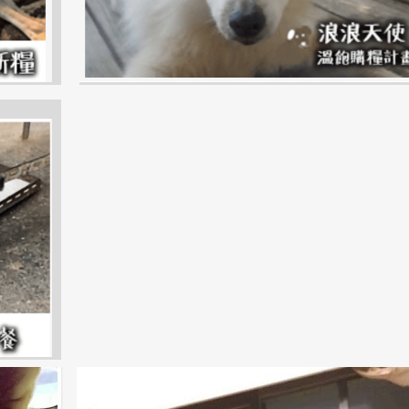
+
台中市
西屯區
TAICHUNG
XITUN