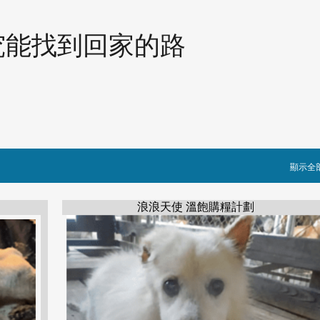
跳到主要內容
究能找到回家的路
顯示全
浪浪天使 溫飽購糧計劃