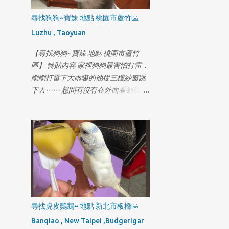
尋找狗狗~寶妹 地點 桃園市蘆竹區
Luzhu , Taoyuan
【尋找狗狗~寶妹 地點 桃園市蘆竹
區】 轉貼內容 家裡狗狗最害怕打雷，
剛剛打雷下大雨嚇的他從三樓紗窗跳
下去⋯⋯ 想問有沒有在外面看到我們
家的狗狗 地區在奉化路這條 米克斯/
九歲 名字叫寶妹 叫他可能會看著你不
怕人但不喜歡狗狗 有看到幫我打
0981818009許小姐萬分感謝😭😭
尋找虎皮鸚鵡~ 地點 新北市板橋區
Banqiao , New Taipei ,Budgerigar