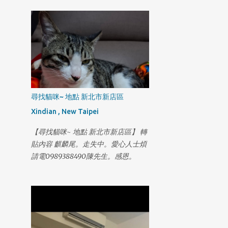
第一次飛走，剛飛失還在眼前一直喊
也不回來越飛越遠騎機車找了好幾圈
都喊不回來，找到者小小紅包答謝如
同我的小孩一樣
尋找貓咪~ 地點 新北市新店區
Xindian , New Taipei
【尋找貓咪~ 地點 新北市新店區】 轉
貼內容 麒麟尾。走失中。愛心人士煩
請電0989388490陳先生。感恩。