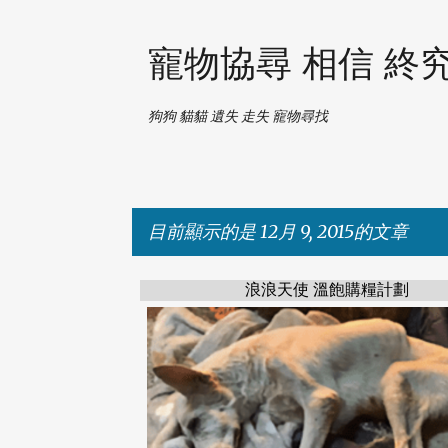
寵物協尋 相信 終
狗狗 貓貓 遺失 走失 寵物尋找
目前顯示的是 12月 9, 2015的文章
浪浪天使 溫飽購糧計劃
發
表
文
章