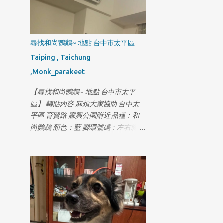
尋找和尚鸚鵡~ 地點 台中市太平區
Taiping , Taichung
,Monk_parakeet
【尋找和尚鸚鵡~ 地點 台中市太平
區】 轉貼內容 麻煩大家協助 台中太
平區 育賢路 廍興公園附近 品種：和
尚鸚鵡 顏色：藍 腳環號碼：左右腳都
有腳環OxZ-0xx9 走失時間：
115/07/18 下午15:00左右 聯絡電話：
0980310755鄧先生 如有發現 麻煩跟
我聯繫 謝謝大家 答謝紅包2000元 拜
託各位🙏