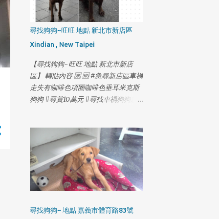
尋找狗狗~旺旺 地點 新北市新店區
Xindian , New Taipei
【尋找狗狗~旺旺 地點 新北市新店
區】 轉貼內容 🆘 🆘 #急尋新店區車禍
走失有咖啡色項圈咖啡色垂耳米克斯
狗狗 #尋賞10萬元 #尋找車禍狗狗急
需就醫 #2月18日最新更新如下⬇️ 2月
14日 20:21 木柵-國3甲南下21公里撞
擊小狗事件 2月14日 20:55 木柵-木柵
路四段與木柵交流道/信義快T型路口
過馬路 很抱歉各位朋友 在解壓縮後確
認了 旺旺上了高速公路 又趕著去看行
車記錄器 2月14日在高速公路21公里
撞擊小狗事件 最害怕的事情 還是發生
了 證實了被撞的是旺旺 時間晚上8:21
尋找狗狗~ 地點 嘉義市體育路83號
分 行車記錄器 看見旺旺 一直急著找