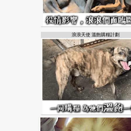
浪浪天使 溫飽購糧計劃
三民區
哈士奇
高雄市
HUSKY
KAOHSIUNG