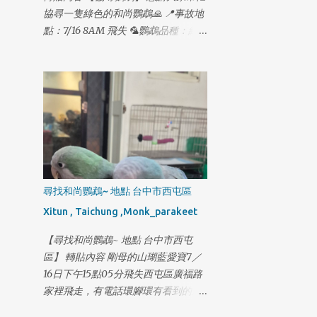
碧潭西岸停車場走失 2月14日 18:12 新
協尋一隻綠色的和尚鸚鵡🙏 📍事故地
店-寶橋路家樂福網友提供照片 2月14
點：7/16 8AM 飛失 🦜鸚鵡品種：綠
日 18:32 木柵-木新路二段62號後面監
色和尚 小男生 🦜最後身影：新竹市東
視器出現蹤跡 2月14日 18:45 木柵-政
大路二段 千鶴居附近 🦜腳環號碼：
大學生機車停車場 2月14日 19:05 木
4903結尾 一起生活了14年 跟家人一樣
柵-動物園捷運站 2月14日 19:09 木
想請有緣人如果有發現綠色和尚鸚鵡
柵-新光路動物園公務門 2月14日 19:13
懇請私訊我 可以的話請先幫我收留他
木柵-捷運木柵機廠停車場 2月14日
🙏 非常感謝大家的幫忙，謝謝大家🥹
19:56 木柵-風洞石頭公 2月14日 20:21
木柵-國3甲南下21公里撞擊小狗事件
2月14日 20:55 木柵-木柵路四段與木
柵交流道/信義快T型路口過馬路 #2月
尋找和尚鸚鵡~ 地點 台中市西屯區
16日再更新最新下落 旺旺 2月14日晚
Xitun , Taichung ,Monk_parakeet
上 18：45分 走進政大機車停車場 我
懇請木柵的朋友們幫我協尋 一下旺旺
【尋找和尚鸚鵡~ 地點 台中市西屯
我必須搶這一段黃金時間 旺旺目前已
區】 轉貼內容 剛母的山瑚藍愛寶7／
經4天沒吃沒喝了 外面又冷 旺旺 身上
16日下午15點05分飛失西屯區廣福路
還有一個傷口 必須每天擦藥好幾次 我
家裡飛走，有電話環腳環有看到的麻
拜託木柵的朋友 幫我協...
煩通知我感謝，已經養了一年多今天