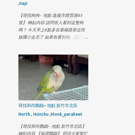
Jiayi
回家的路 才上來高速公路 位置在 深
坑上匝道 國三南下往新店滙流交接處
【尋找狗狗~ 地點 嘉義市體育路83
旺旺要走過要到另一邊 車子無法來的
號】 轉貼內容 請問有人看到這隻狗
及反應 旺旺從車子前方撞上後 在車子
嗎？ 今天早上8點多在垂楊路靠近民
下方出來 滾了一圈靠著邊邊逆向走 我
族國小走丟了 如果有看到牠，請跟我
當下嚎啕大哭 昨日有個熱心的朋友 提
聯絡 地址:嘉義市體育路83號 電
供監視器 時間點落在8點 54分 地點就
話:0929113857 謝謝
在旺旺上去的這個交流道跨越木柵路5
段到對向車道 有旺旺的身影 接著趕
回來到木柵派出所 對時間軸 繼續調閱
監視器 看是不是真的是旺旺 從高速公
路下來 慶幸真的是旺旺 只是 旺旺三
天沒吃沒喝 身上又傷口要擦藥 現在又
被車撞 外面開始冷了也下起雨 在這個
尋找和尚鸚鵡~ 地點 新竹市北區
被撞後的時間上 又產生斷點 目前已經
落後 旺旺的脚程3天半了 再請各位朋
North , Hsinchu ,Monk_parakeet
友幫我努力追蹤關注 更新目前紀錄軌
【尋找和尚鸚鵡~ 地點 新竹市北區】
跡, 旺旺都一直走 2月14日 16:00 新店-
轉貼內容 【協尋鸚鵡】 想請大家幫忙