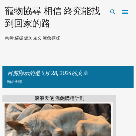
跳到主要內容
寵物協尋 相信 終究能找
到回家的路
狗狗 貓貓 遺失 走失 寵物尋找
目前顯示的是 5月 28, 2024的文章
顯示全部
浪浪天使 溫飽購糧計劃
發
表
文
章