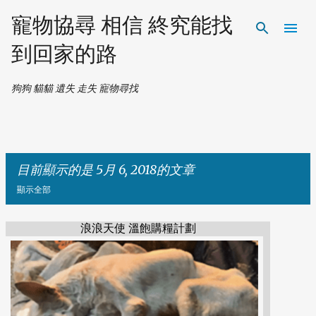
跳到主要內容
寵物協尋 相信 終究能找
到回家的路
狗狗 貓貓 遺失 走失 寵物尋找
目前顯示的是 5月 6, 2018的文章
顯示全部
浪浪天使 溫飽購糧計劃
發
表
文
章