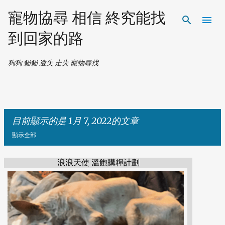
跳到主要內容
寵物協尋 相信 終究能找
到回家的路
狗狗 貓貓 遺失 走失 寵物尋找
目前顯示的是 1月 7, 2022的文章
顯示全部
浪浪天使 溫飽購糧計劃
發
表
文
章