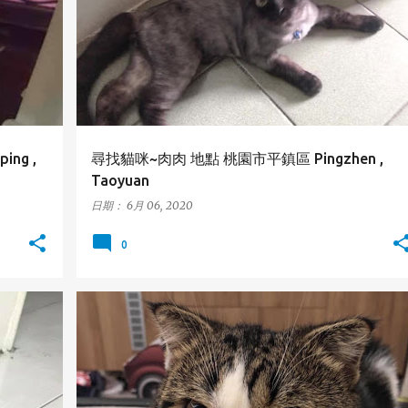
+
ng ,
尋找貓咪~肉肉 地點 桃園市平鎮區 Pingzhen ,
Taoyuan
日期：
6月 06, 2020
0
NG
台中市
貓咪
豐原區
FENGYUAN
TAICHUNG