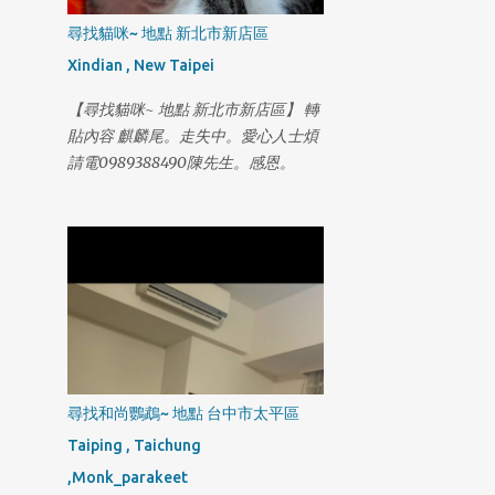
尋找貓咪~ 地點 新北市新店區
Xindian , New Taipei
【尋找貓咪~ 地點 新北市新店區】 轉
貼內容 麒麟尾。走失中。愛心人士煩
請電0989388490陳先生。感恩。
尋找和尚鸚鵡~ 地點 台中市太平區
Taiping , Taichung
,Monk_parakeet