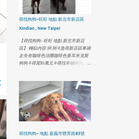
尋找狗狗~旺旺 地點 新北市新店區
Xindian , New Taipei
【尋找狗狗~旺旺 地點 新北市新店
區】 轉貼內容 🆘 🆘 #急尋新店區車禍
走失有咖啡色項圈咖啡色垂耳米克斯
狗狗 #尋賞10萬元 #尋找車禍狗狗急
需就醫 #2月18日最新更新如下⬇️ 2月
14日 20:21 木柵-國3甲南下21公里撞
擊小狗事件 2月14日 20:55 木柵-木柵
路四段與木柵交流道/信義快T型路口
過馬路 很抱歉各位朋友 在解壓縮後確
認了 旺旺上了高速公路 又趕著去看行
車記錄器 2月14日在高速公路21公里
撞擊小狗事件 最害怕的事情 還是發生
了 證實了被撞的是旺旺 時間晚上8:21
尋找狗狗~ 地點 嘉義市體育路83號
分 行車記錄器 看見旺旺 一直急著找