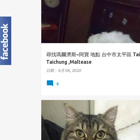
TAIPING
尋找瑪爾濟斯~阿寶 地點 台中市太平區 Taipi
Taichung ,Maltease
日期：
6月 06, 2020
0
新北市
新莊區
貓咪
NEW TAIPEI
XINZHUA