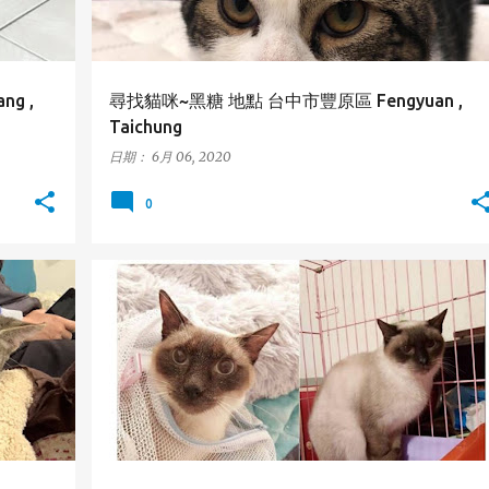
g ,
尋找貓咪~黑糖 地點 台中市豐原區 Fengyuan ,
Taichung
日期：
6月 06, 2020
0
台南市
安平區
暹邏貓
ANPING
SIAMESE CAT
TAINAN
+