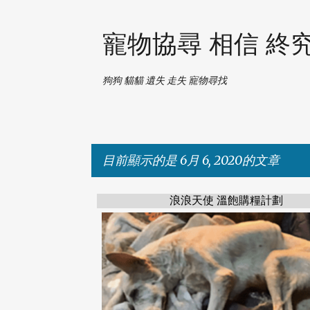
寵物協尋 相信 終
狗狗 貓貓 遺失 走失 寵物尋找
目前顯示的是 6月 6, 2020的文章
浪浪天使 溫飽購糧計劃
發
表
文
章