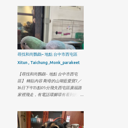
尋找和尚鸚鵡~ 地點 台中市西屯區
Xitun , Taichung ,Monk_parakeet
【尋找和尚鸚鵡~ 地點 台中市西屯
區】 轉貼內容 剛母的山瑚藍愛寶7／
16日下午15點05分飛失西屯區廣福路
家裡飛走，有電話環腳環有看到的麻
煩通知我感謝，已經養了一年多今天
第一次飛走，剛飛失還在眼前一直喊
也不回來越飛越遠騎機車找了好幾圈
都喊不回來，找到者小小紅包答謝如