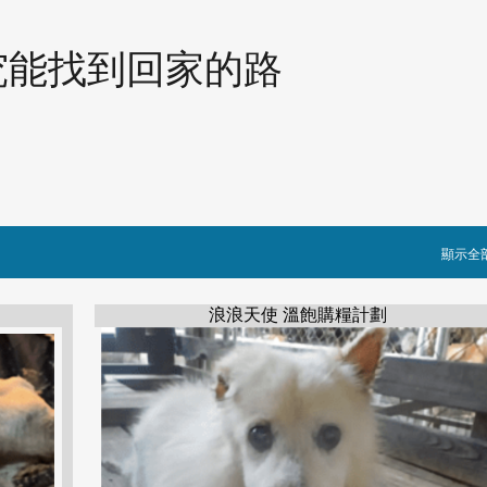
跳到主要內容
究能找到回家的路
顯示全
浪浪天使 溫飽購糧計劃