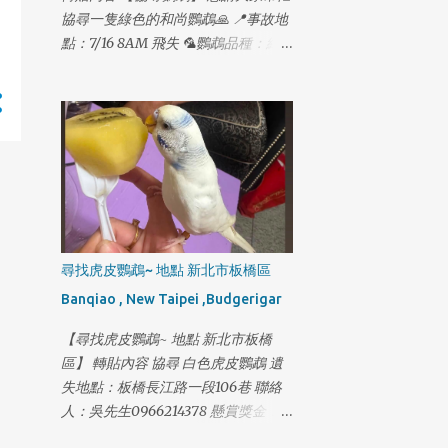
碧潭西岸停車場走失 2月14日 18:12 新
協尋一隻綠色的和尚鸚鵡🙏 📍事故地
店-寶橋路家樂福網友提供照片 2月14
點：7/16 8AM 飛失 🦜鸚鵡品種：綠
日 18:32 木柵-木新路二段62號後面監
色和尚 小男生 🦜最後身影：新竹市東
視器出現蹤跡 2月14日 18:45 木柵-政
大路二段 千鶴居附近 🦜腳環號碼：
大學生機車停車場 2月14日 19:05 木
4903結尾 一起生活了14年 跟家人一樣
柵-動物園捷運站 2月14日 19:09 木
想請有緣人如果有發現綠色和尚鸚鵡
柵-新光路動物園公務門 2月14日 19:13
懇請私訊我 可以的話請先幫我收留他
木柵-捷運木柵機廠停車場 2月14日
🙏 非常感謝大家的幫忙，謝謝大家🥹
19:56 木柵-風洞石頭公 2月14日 20:21
木柵-國3甲南下21公里撞擊小狗事件
2月14日 20:55 木柵-木柵路四段與木
柵交流道/信義快T型路口過馬路 #2月
尋找虎皮鸚鵡~ 地點 新北市板橋區
16日再更新最新下落 旺旺 2月14日晚
Banqiao , New Taipei ,Budgerigar
上 18：45分 走進政大機車停車場 我
懇請木柵的朋友們幫我協尋 一下旺旺
【尋找虎皮鸚鵡~ 地點 新北市板橋
我必須搶這一段黃金時間 旺旺目前已
區】 轉貼內容 協尋 白色虎皮鸚鵡 遺
經4天沒吃沒喝了 外面又冷 旺旺 身上
失地點：板橋長江路一段106巷 聯絡
還有一個傷口 必須每天擦藥好幾次 我
人：吳先生0966214378 懸賞獎金：
拜託木柵的朋友 幫我協...
5000 24小時可聯絡