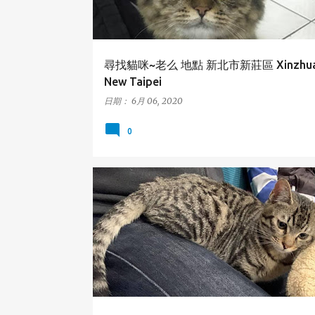
尋找貓咪~老么 地點 新北市新莊區 Xinzhuan
New Taipei
日期：
6月 06, 2020
0
桃園市
楊梅區
貓咪
TAOYUAN
YANGMEI