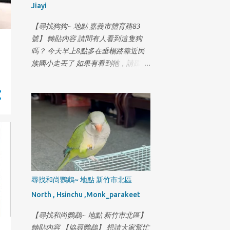
Jiayi
回家的路 才上來高速公路 位置在 深
坑上匝道 國三南下往新店滙流交接處
【尋找狗狗~ 地點 嘉義市體育路83
旺旺要走過要到另一邊 車子無法來的
號】 轉貼內容 請問有人看到這隻狗
及反應 旺旺從車子前方撞上後 在車子
嗎？ 今天早上8點多在垂楊路靠近民
下方出來 滾了一圈靠著邊邊逆向走 我
族國小走丟了 如果有看到牠，請跟我
當下嚎啕大哭 昨日有個熱心的朋友 提
聯絡 地址:嘉義市體育路83號 電
供監視器 時間點落在8點 54分 地點就
話:0929113857 謝謝
在旺旺上去的這個交流道跨越木柵路5
段到對向車道 有旺旺的身影 接著趕
回來到木柵派出所 對時間軸 繼續調閱
監視器 看是不是真的是旺旺 從高速公
路下來 慶幸真的是旺旺 只是 旺旺三
天沒吃沒喝 身上又傷口要擦藥 現在又
被車撞 外面開始冷了也下起雨 在這個
尋找和尚鸚鵡~ 地點 新竹市北區
被撞後的時間上 又產生斷點 目前已經
落後 旺旺的脚程3天半了 再請各位朋
North , Hsinchu ,Monk_parakeet
友幫我努力追蹤關注 更新目前紀錄軌
【尋找和尚鸚鵡~ 地點 新竹市北區】
跡, 旺旺都一直走 2月14日 16:00 新店-
轉貼內容 【協尋鸚鵡】 想請大家幫忙