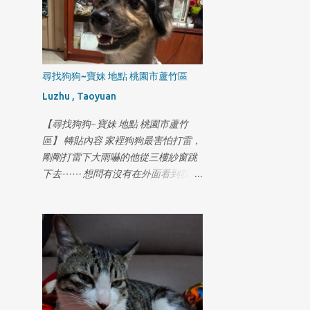
同我的小孩一樣
尋找狗狗~寶妹 地點 桃園市蘆竹區
Luzhu , Taoyuan
【尋找狗狗~寶妹 地點 桃園市蘆竹
區】 轉貼內容 家裡狗狗最害怕打雷，
剛剛打雷下大雨嚇的他從三樓紗窗跳
下去⋯⋯ 想問有沒有在外面看到我們
家的狗狗 地區在奉化路這條 米克斯/
九歲 名字叫寶妹 叫他可能會看著你不
怕人但不喜歡狗狗 有看到幫我打
0981818009許小姐萬分感謝😭😭