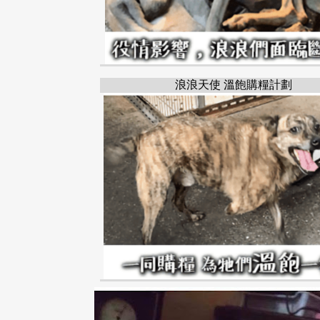
浪浪天使 溫飽購糧計劃
太平區
台中市
瑪爾濟斯
MALTEASE
TAICH