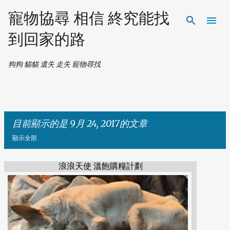
跳到主要內容
寵物協尋 相信 終究能找
到回家的路
狗狗 貓貓 遺失 走失 寵物尋找
目前顯示的是 9月 24, 2017的文章
顯示全部
浪浪天使 溫飽購糧計劃
發
表
文
章