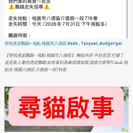
尋找虎皮鸚鵡~ 地點 桃園市八德區 Bade , Taoyuan ,Budgerigar
【尋找虎皮鸚鵡~ 地點 桃園市八德區】 轉貼內容 不好意思 打擾了
這是家人養的虎皮鸚鵡 如有看到再麻煩通知我 謝謝大家幫忙🙏🙏 地
點在 桃園八德區 介壽路一段719巷