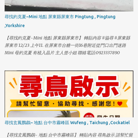
尋找約克夏~Mini 地點 屏東縣屏東市 Pingtung , Pingtung
,Yorkshire
【尋找約克夏~Mini 地點 屏東縣屏東市】 轉貼內容 #協尋 #屏東縣
屏東市 12/23 上午11. 在屏東市台糖一街16巷附近從門口出門迷路
Mini 母約克夏 有植入晶片 主人曾小姐 聯絡電話:0923337890
尋找玄鳳鸚鵡~ 地點 台中市霧峰區 Wufeng , Taichung ,Cockatiel
【尋找玄鳳鸚鵡~ 地點 台中市霧峰區】 轉貼內容 尋鳥啟示 請幫忙留