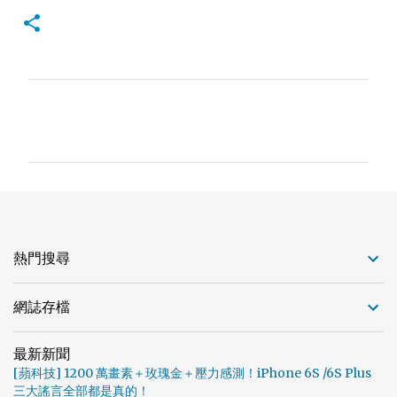
留
言
熱門搜尋
網誌存檔
最新新聞
[蘋科技] 1200 萬畫素＋玫瑰金＋壓力感測！iPhone 6S /6S Plus
三大謠言全部都是真的！