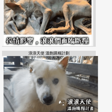
浪浪天使 溫飽購糧計劃