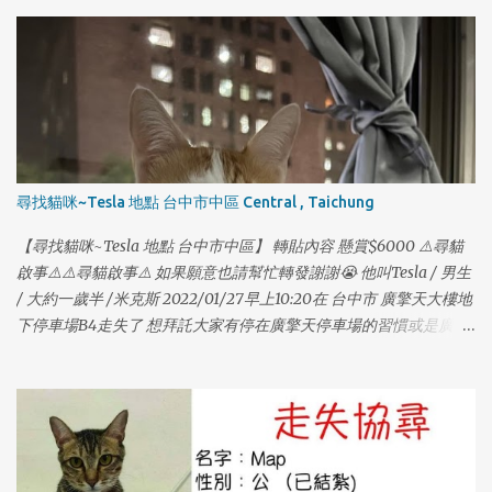
1
尋找貓咪~Tesla 地點 台中市中區 Central , Taichung
1
【尋找貓咪~Tesla 地點 台中市中區】 轉貼內容 懸賞$6000 ⚠️尋貓
啟事⚠️⚠️尋貓啟事⚠️ 如果願意也請幫忙轉發謝謝😭 他叫Tesla / 男生
/ 大約一歲半 /米克斯 2022/01/27早上10:20在 台中市 廣擎天大樓地
下停車場B4走失了 想拜託大家有停在廣擎天停車場的習慣或是廣擎
天的住戶幫忙找我們家的貓咪😭 他本來在車上的包包裡，打開門順
勢跑出去了；他個性膽小，如果有看到他請不要大聲喊叫，也不要
大動作，他很喜歡吃鱈魚香絲，在家只要聽到包裝聲他就會過來
吃。 也有可能躲在車子底下管線，可以的話請大家幫忙注意，謝謝
大家🙏🏻🙏🏻🙏🏻🙏🏻🙏🏻 如果有找到或看到請聯絡 0976382707
（趙小姐） 0916917598（謝小姐） 再麻煩大家幫忙謝謝大家。