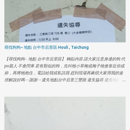
尋找狗狗~ 地點 台中市后里區 Houli , Taichung
【尋找狗狗~ 地點 台中市后里區】 轉貼內容 請大家注意身邊的狗 代
po親人 不會閃車 若有類似的狗，先叫牠小草梅或梅子牠會靠近你或
妳，再將牠抱住，電話給我或私訊我 趕到現場再麻煩大家用我的途
徑解說好嗎--謝謝--遺失地點台中后里三豐路 遺失協尋 遺失地點：
三豐路三段 726 巷 巷口（大金檳榔附近） 遺失時間：7/30 早上
9:00 名字：小草莓 年齡：16 歲 體型：中小型犬 品種：米克斯 晶
片：有 特徵：（鼻子上面有一條勒痕）（青光眼） 連絡電話：0970
008 286 (葉小姐) 尋獲獎金：紅包 5000 元