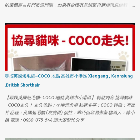
的萊爾富吉祥門市這周圍，如果有拾獲有意歸還再麻煩訊息給我，
或是你有能力照顧，選擇收養的話，也請好好照顧牠謝謝。
尋找英國短毛貓~COCO 地點 高雄市小港區 Xiaogang , Kaohsiung
,British Shorthair
【尋找英國短毛貓~COCO 地點 高雄市小港區】 轉貼內容 協尋貓咪
- COCO走失！ 走失地點：小港營前街 貓咪名字：COCO 特徵：有晶
片 品種：英國短毛貓 (灰虎斑) 個性：乖巧但容易害羞 聯絡人：陳小
姐 電話：0930-075-544 請大家幫忙分享