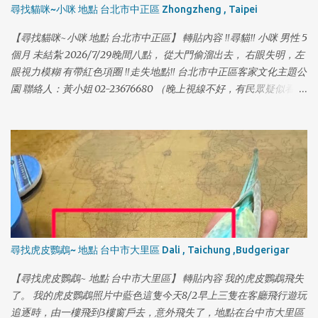
尋找貓咪~小咪 地點 台北市中正區 Zhongzheng , Taipei
【尋找貓咪~小咪 地點 台北市中正區】 轉貼內容 ‼️尋貓‼️ 小咪 男性 5
個月 未結紮 2026/7/29晚間八點， 從大門偷溜出去， 右眼失明，左
眼視力模糊 有帶紅色項圈 ‼️走失地點‼️ 台北市中正區客家文化主題公
園 聯絡人：黃小姐 02-23676680 （晚上視線不好，有民眾疑似看到
被人抱走）麻煩附近的居民，或到公園散步的民眾幫忙留意～謝謝
🙏🙏🙏 #中正區 #客家文化主題公園 #尋貓 #貓咪走失
尋找虎皮鸚鵡~ 地點 台中市大里區 Dali , Taichung ,Budgerigar
【尋找虎皮鸚鵡~ 地點 台中市大里區】 轉貼內容 我的虎皮鸚鵡飛失
了。 我的虎皮鸚鵡照片中藍色這隻今天8/2早上三隻在客廳飛行遊玩
追逐時，由一樓飛到3樓窗戶去，意外飛失了，地點在台中市大里區