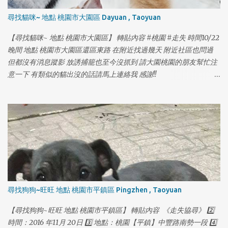
尋找貓咪~ 地點 桃園市大園區 Dayuan , Taoyuan
【尋找貓咪~ 地點 桃園市大園區】 轉貼內容 #桃園 #走失 時間10/22
晚間 地點 桃園市大園區還區東路 在附近找過幾天 附近社區也問過
但都沒有消息蹤影 放誘捕籠也至今沒抓到 請大園桃園的朋友幫忙注
意一下 有類似的貓出沒的話請馬上連絡我 感謝!!
https://www.facebook.com/yolanda1103
1
1
尋找狗狗~旺旺 地點 桃園市平鎮區 Pingzhen , Taoyuan
【尋找狗狗~旺旺 地點 桃園市平鎮區】 轉貼內容 《走失協尋》 2️⃣
時間：2016 年11月 20日 3️⃣ 地點：桃園【平鎮】中豐路南勢一段 4️⃣