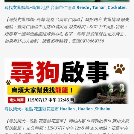
尋找玄鳳鸚鵡~島輝 地點 台南市仁德區 Rende , Tainan ,Cockatiel
【尋找玄鳳鸚鵡~島輝 地點 台南市仁德區】 轉貼內容 玄鳳協尋 飛失
地點：臺南仁德區中山路45號附近 飛失時間：8/01下午兩點 特徵：
翅膀有一圈黑色圓圈組成的羽毛 名字：島輝 目前懷疑往北方飛去，
如果有好心人撿到，請務必聯絡我，電話0978669756
尋找柴犬~ 地點 花蓮縣花蓮市 Hualien , Hualien ,ShibaInu
【尋找柴犬~ 地點 花蓮縣花蓮市】 轉貼內容 🐾尋狗啟事🐾 麻煩大家
幫找龍龍！ 走失時間：115/07/17 中午 12:45 時 走失地點：花蓮中央