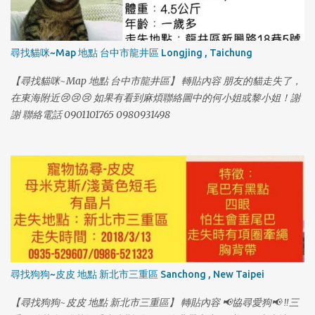
尋找貓咪~Map 地點 台中市龍井區 Longjing , Taichung
【尋找貓咪~Map 地點 台中市龍井區】 轉貼內容 朋友的貓走失了，
1
在東海附近😢😢😢 如果有看到麻煩聯絡圖中的何小姐或黎小姐！謝
謝 聯絡電話 0901101765 0980931498
尋找狗狗~皮皮 地點 新北市三重區 Sanchong , New Taipei
【尋找狗狗~皮皮 地點 新北市三重區】 轉貼內容 📢協尋愛狗📢 ‼️三