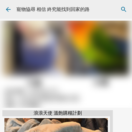
跳到主要內容
寵物協尋 相信 終究能找到回家的路
浪浪天使 溫飽購糧計劃