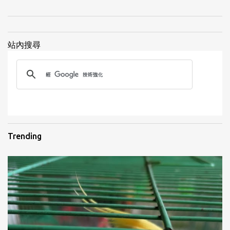
id=100006474939803&fref=photo
站內搜尋
1
Trending