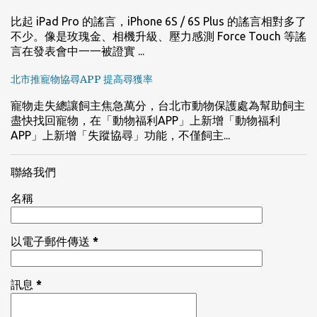
比起 iPad Pro 的謠言，iPhone 6S / 6S Plus 的謠言相對多了
不少。像是玫瑰金、相機升級、壓力感測 Force Touch 等謠
言在發表會中一一被證實 ...
北市推寵物協尋APP 提高尋獲率
寵物走失總讓飼主焦急萬分，台北市動物保護處為幫助飼主
盡快找回寵物，在「動物福利APP」上新增「動物福利
APP」上新增「失蹤協尋」功能，不僅飼主...
聯絡我們
名稱
以電子郵件傳送
*
訊息
*