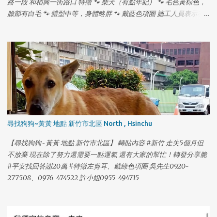
路一段 和稻興一街路口 特徵 🐾 柴犬（有點年紀） 🐾 毛色黃棕色，
臉部有白毛 🐾 體型中等，身體略胖 🐾 戴藍色項圈 施工人員表示有
看到龍龍在水溝裡，但我從下午 2 點找到晚上 11 點都沒發現，龍龍
17 歲，易喘、走路緩慢，走路時頭會有一點歪歪的，嗜睡，聽力退
化聽不見，戴藍項圈。 ⚠️ 不好意思，麻煩大家在幫我們多注意，龍
龍有晶片，母犬已結紮，年紀大，常會發出老人咳嗽的聲音。 📞 聯
絡電話：0912520331 (拜託大家幫幫龍龍！❤️) 如有發現，請立即聯
絡！萬分感謝！🙏🏻
尋找狗狗~黃黃 地點 新竹市北區 North , Hsinchu
【尋找狗狗~黃黃 地點 新竹市北區】 轉貼內容 #新竹 走失5個月但
不放棄 現在除了努力還需要一點運氣 還有大家的幫忙！轉發分享脆
#平安找回答謝20萬 #特徵左剪耳、戴綠色項圈 吳先生0920-
277508、0976-474522 許小姐0955-494715