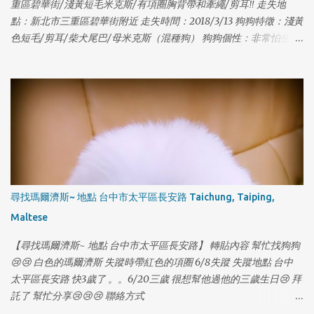
重區碧華街/淺黃短毛米克斯/有項圈胸背帶和牽繩/剪耳‼️ 走失地
點：新北市三重區碧華街附近 走失時間：2018/3/13 狗狗特徵：淺黃
色短毛/剪耳/柴犬尾巴/母米克斯（混種狗） 狗狗個性：非常怕生、
1
尾巴下垂、走失時有戴項圈胸背帶 狗狗名字：皮皮 [有晶片] 聯絡電
話：0935529607 賴先生 & 0986521323 秦小姐 因為沒注意門沒關
讓她自己跑出門了，請大家幫忙注意是否有她的行蹤，希望皮皮可
以趕快回家...謝謝🙏！ [有晶片] #走失 #狗走失
尋找瑪爾濟斯~ 地點 台中市太平區長安路 Taichung, Taiping,
Maltese
【尋找瑪爾濟斯~ 地點 台中市太平區長安路】 轉貼內容 幫忙找狗狗
😢😢 白色的瑪爾濟斯 失蹤時帶紅色的項圈 6/8失蹤 失蹤地點 台中
太平區長安路 快3歲了 。。6/20三歲 很想幫他過他的三歲生日😢 拜
1
託了 幫忙分享😢😢😢 聯絡方式
https://www.facebook.com/profile.php?