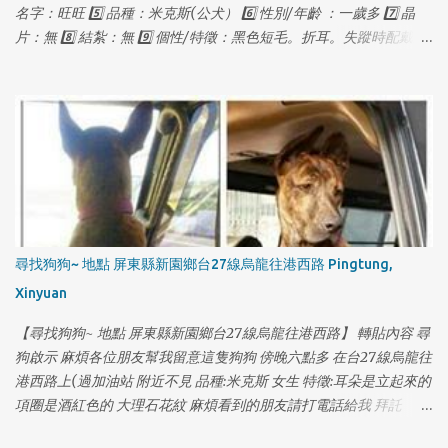
名字：旺旺 5️⃣ 品種：米克斯(公犬） 6️⃣ 性別/年齡 ：一歲多 7️⃣ 晶
片：無 8️⃣ 結紮：無 9️⃣ 個性/特徵：黑色短毛。折耳。失蹤時配戴紅
色項圈，金色鈴鐺，失蹤前體重約18公斤。皮毛略稀疏。 🔟 聯絡方
式：0927115888 葉先生 （03）4031691 多多莉寵物
尋找狗狗~ 地點 屏東縣新園鄉台27線烏龍往港西路 Pingtung,
Xinyuan
【尋找狗狗~ 地點 屏東縣新園鄉台27線烏龍往港西路】 轉貼內容 尋
狗啟示 麻煩各位朋友幫我留意這隻狗狗 傍晚六點多 在台27線烏龍往
港西路上(過加油站 附近不見 品種:米克斯 女生 特徵:耳朵是立起來的
項圈是酒紅色的 大理石花紋 麻煩看到的朋友請打電話給我 拜託
0970550197