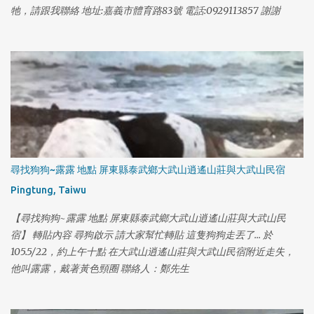
1
牠，請跟我聯絡 地址:嘉義市體育路83號 電話:0929113857 謝謝
尋找狗狗~露露 地點 屏東縣泰武鄉大武山逍遙山莊與大武山民宿
Pingtung, Taiwu
【尋找狗狗~露露 地點 屏東縣泰武鄉大武山逍遙山莊與大武山民
宿】 轉貼內容 尋狗啟示 請大家幫忙轉貼 這隻狗狗走丟了... 於
105.5/22，約上午十點 在大武山逍遙山莊與大武山民宿附近走失，
他叫露露，戴著黃色頸圈 聯絡人：鄭先生