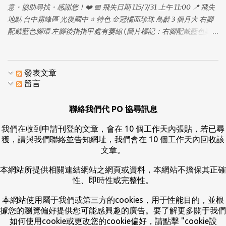
意・協助尋找・感謝您！❤️ 📅 飛失日期 115/7/31 上午 11:00 📍 飛失
地點 台中霧峰區 光復國中 ⭐ 特色 金冠橘面珍珠 鳥齡 3 個月大 右腳
配戴藍色腳環 左腳後指指甲處有萎縮 (圖片標記：右腳配戴藍色腳
環) (圖片標記：左腳後指指甲處萎縮) 📞 聯絡方式： 林先生
0911687770 🐾 牠是我們的家人，請幫幫忙讓牠平安回家！❤️ 🐾
發表文章
留言
聯絡我們代 PO 協尋訊息
我們在收到申請刊登的文章，會在 10 個工作天內張貼，若已尋
獲，請與我們聯絡並告知網址，我們會在 10 個工作天內回收該
文章。
本網站所提供相關連結網站之網頁或資料，本網站不擔保其正確
性、即時性或完整性。
本網站使用屬于我們或第三方的cookies，用于性能目的，並根
據您的瀏覽偏好提供您可能感興趣的廣告。要了解更多關于我們
如何使用cookie或更改您的cookie偏好，請點擊 "cookie設