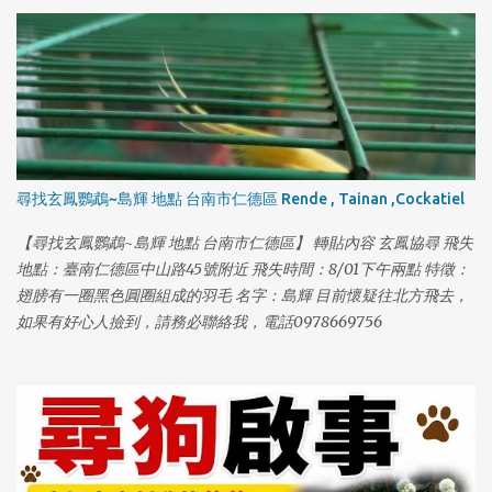
尋找玄鳳鸚鵡~島輝 地點 台南市仁德區 Rende , Tainan ,Cockatiel
【尋找玄鳳鸚鵡~島輝 地點 台南市仁德區】 轉貼內容 玄鳳協尋 飛失
地點：臺南仁德區中山路45號附近 飛失時間：8/01下午兩點 特徵：
翅膀有一圈黑色圓圈組成的羽毛 名字：島輝 目前懷疑往北方飛去，
如果有好心人撿到，請務必聯絡我，電話0978669756