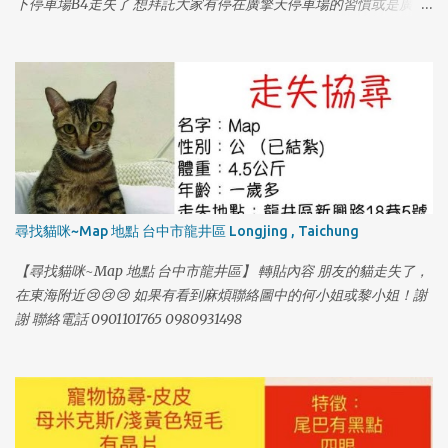
下停車場B4走失了 想拜託大家有停在廣擎天停車場的習慣或是廣擎
天的住戶幫忙找我們家的貓咪😭 他本來在車上的包包裡，打開門順
勢跑出去了；他個性膽小，如果有看到他請不要大聲喊叫，也不要
大動作，他很喜歡吃鱈魚香絲，在家只要聽到包裝聲他就會過來
吃。 也有可能躲在車子底下管線，可以的話請大家幫忙注意，謝謝
大家🙏🏻🙏🏻🙏🏻🙏🏻🙏🏻 如果有找到或看到請聯絡 0976382707
（趙小姐） 0916917598（謝小姐） 再麻煩大家幫忙謝謝大家。
尋找貓咪~Map 地點 台中市龍井區 Longjing , Taichung
【尋找貓咪~Map 地點 台中市龍井區】 轉貼內容 朋友的貓走失了，
1
在東海附近😢😢😢 如果有看到麻煩聯絡圖中的何小姐或黎小姐！謝
謝 聯絡電話 0901101765 0980931498