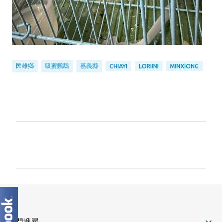
民雄鄉
吸蜜鸚鵡
嘉義縣
CHIAYI
LORIINI
MINXIONG
留
言
熱門搜尋