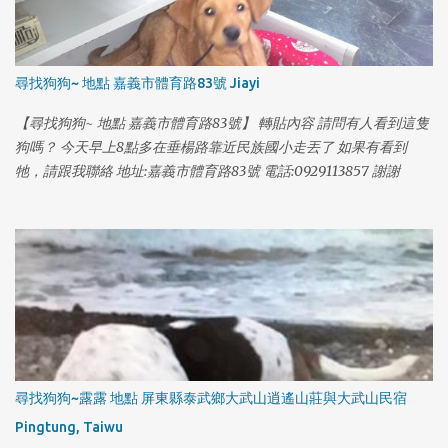
尋找狗狗~ 地點 嘉義市體育路83號 Jiayi
【尋找狗狗~ 地點 嘉義市體育路83號】 轉貼內容 請問有人看到這隻
狗嗎？ 今天早上8點多在垂楊路靠近民族國小走丟了 如果有看到
1
牠，請跟我聯絡 地址:嘉義市體育路83號 電話:0929113857 謝謝
尋找狗狗~露露 地點 屏東縣泰武鄉大武山逍遙山莊與大武山民宿
Pingtung, Taiwu