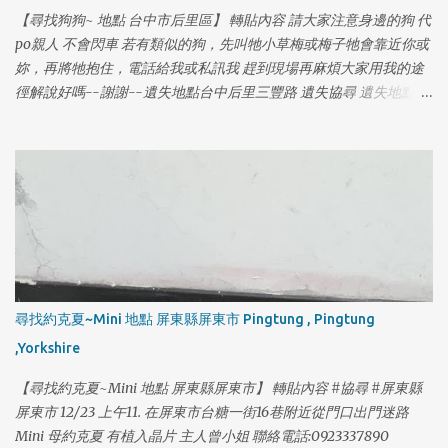
【尋找狗狗~ 地點 台中市后里區】 轉貼內容 請大家注意身邊的狗 代
po親人 不會閃車 若有類似的狗，先叫牠小草梅或梅子牠會靠近你或
妳，再將牠抱住，電話給我或私訊我 趕到現場再麻煩大家用我的途
徑解說好嗎--謝謝--遺失地點台中后里三豐路 遺失協尋 遺失地點：
三豐路三段 726 巷 巷口（大金檳榔附近） 遺失時間：7/30 早上
9:00 名字：小草莓 年齡：16 歲 體型：中小型犬 品種：米克斯 晶
片：有 特徵：（鼻子上面有一條勒痕）（青光眼） 連絡電話：0970
008 286 (葉小姐) 尋獲獎金：紅包 5000 元
尋找約克夏~Mini 地點 屏東縣屏東市 Pingtung , Pingtung
,Yorkshire
【尋找約克夏~Mini 地點 屏東縣屏東市】 轉貼內容 #協尋 #屏東縣
屏東市 12/23 上午11. 在屏東市台糖一街16巷附近從門口出門迷路
Mini 母約克夏 有植入晶片 主人曾小姐 聯絡電話:0923337890