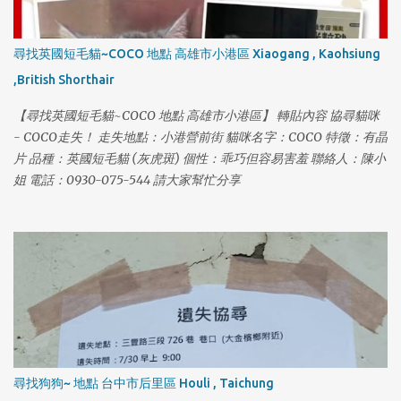
尋找英國短毛貓~COCO 地點 高雄市小港區 Xiaogang , Kaohsiung
,British Shorthair
【尋找英國短毛貓~COCO 地點 高雄市小港區】 轉貼內容 協尋貓咪
- COCO走失！ 走失地點：小港營前街 貓咪名字：COCO 特徵：有晶
片 品種：英國短毛貓 (灰虎斑) 個性：乖巧但容易害羞 聯絡人：陳小
姐 電話：0930-075-544 請大家幫忙分享
尋找狗狗~ 地點 台中市后里區 Houli , Taichung