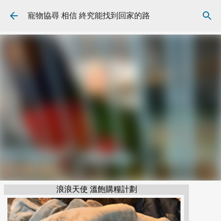
跳到主要內容
寵物協尋 相信 終究能找到回家的路
浪浪天使 溫飽購糧計劃