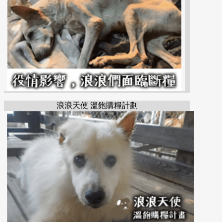
浪浪天使 溫飽購糧計劃