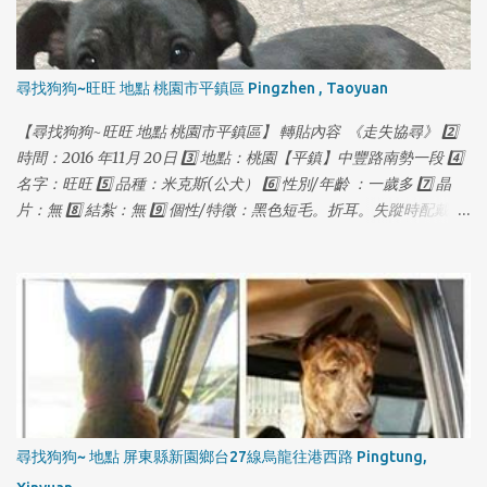
1
1
尋找狗狗~旺旺 地點 桃園市平鎮區 Pingzhen , Taoyuan
【尋找狗狗~旺旺 地點 桃園市平鎮區】 轉貼內容 《走失協尋》 2️⃣
時間：2016 年11月 20日 3️⃣ 地點：桃園【平鎮】中豐路南勢一段 4️⃣
名字：旺旺 5️⃣ 品種：米克斯(公犬） 6️⃣ 性別/年齡 ：一歲多 7️⃣ 晶
片：無 8️⃣ 結紮：無 9️⃣ 個性/特徵：黑色短毛。折耳。失蹤時配戴紅
色項圈，金色鈴鐺，失蹤前體重約18公斤。皮毛略稀疏。 🔟 聯絡方
式：0927115888 葉先生 （03）4031691 多多莉寵物
尋找狗狗~ 地點 屏東縣新園鄉台27線烏龍往港西路 Pingtung,