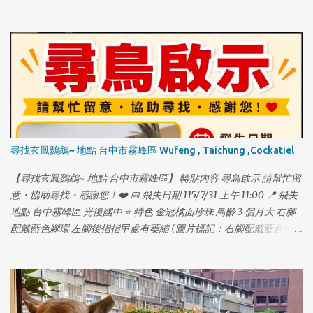
尋找玄鳳鸚鵡~ 地點 台中市霧峰區 Wufeng , Taichung ,Cockatiel
【尋找玄鳳鸚鵡~ 地點 台中市霧峰區】 轉貼內容 尋鳥啟示 請幫忙留
意・協助尋找・感謝您！❤️ 📅 飛失日期 115/7/31 上午 11:00 📍 飛失
地點 台中霧峰區 光復國中 ⭐ 特色 金冠橘面珍珠 鳥齡 3 個月大 右腳
配戴藍色腳環 左腳後指指甲處有萎縮 (圖片標記：右腳配戴藍色腳
環) (圖片標記：左腳後指指甲處萎縮) 📞 聯絡方式： 林先生
0911687770 🐾 牠是我們的家人，請幫幫忙讓牠平安回家！❤️ 🐾