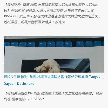
【尋找狗狗~露露 地點 屏東縣泰武鄉大武山逍遙山莊與大武山民
宿】 轉貼內容 尋狗啟示 請大家幫忙轉貼 這隻狗狗走丟了... 於
105.5/22，約上午十點 在大武山逍遙山莊與大武山民宿附近走失，
他叫露露，戴著黃色頸圈 聯絡人：鄭先生
1
尋找長毛臘腸狗~ 地點 桃園市大園區大園加氣站旁檳榔攤 Taoyuan,
Dayuan, Dachshund
【尋找長毛臘腸狗~ 地點 桃園市大園區大園加氣站旁檳榔攤】 轉貼
內容 聯絡電話 0905123792