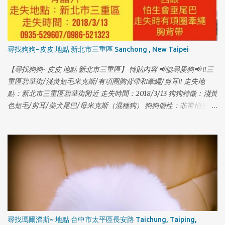
尋找狗狗~皮皮 地點 新北市三重區 Sanchong , New Taipei
【尋找狗狗~皮皮 地點 新北市三重區】 轉貼內容 📢協尋愛狗📢 ‼️三
重區碧華街/淺黃短毛米克斯/有項圈胸背帶和牽繩/剪耳‼️ 走失地
點：新北市三重區碧華街附近 走失時間：2018/3/13 狗狗特徵：淺黃
色短毛/剪耳/柴犬尾巴/母米克斯（混種狗） 狗狗個性：非常怕生、
1
尾巴下垂、走失時有戴項圈胸背帶 狗狗名字：皮皮 [有晶片] 聯絡電
話：0935529607 賴先生 & 0986521323 秦小姐 因為沒注意門沒關
讓她自己跑出門了，請大家幫忙注意是否有她的行蹤，希望皮皮可
以趕快回家...謝謝🙏！ [有晶片] #走失 #狗走失
尋找瑪爾濟斯~ 地點 台中市太平區長安路 Taichung, Taiping,