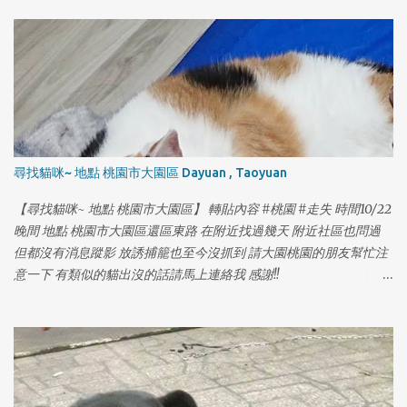
尋找貓咪~ 地點 桃園市大園區 Dayuan , Taoyuan
【尋找貓咪~ 地點 桃園市大園區】 轉貼內容 #桃園 #走失 時間10/22
晚間 地點 桃園市大園區還區東路 在附近找過幾天 附近社區也問過
但都沒有消息蹤影 放誘捕籠也至今沒抓到 請大園桃園的朋友幫忙注
意一下 有類似的貓出沒的話請馬上連絡我 感謝!!
https://www.facebook.com/yolanda1103