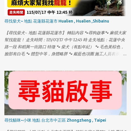
尋找柴犬~ 地點 花蓮縣花蓮市 Hualien , Hualien ,ShibaInu
【尋找柴犬~ 地點 花蓮縣花蓮市】 轉貼內容 🐾尋狗啟事🐾 麻煩大家
幫找龍龍！ 走失時間：115/07/17 中午 12:45 時 走失地點：花蓮中央
路一段 和稻興一街路口 特徵 🐾 柴犬（有點年紀） 🐾 毛色黃棕色，
臉部有白毛 🐾 體型中等，身體略胖 🐾 戴藍色項圈 施工人員表示有
看到龍龍在水溝裡，但我從下午 2 點找到晚上 11 點都沒發現，龍龍
17 歲，易喘、走路緩慢，走路時頭會有一點歪歪的，嗜睡，聽力退
化聽不見，戴藍項圈。 ⚠️ 不好意思，麻煩大家在幫我們多注意，龍
龍有晶片，母犬已結紮，年紀大，常會發出老人咳嗽的聲音。 📞 聯
絡電話：0912520331 (拜託大家幫幫龍龍！❤️) 如有發現，請立即聯
絡！萬分感謝！🙏🏻
尋找貓咪~小咪 地點 台北市中正區 Zhongzheng , Taipei