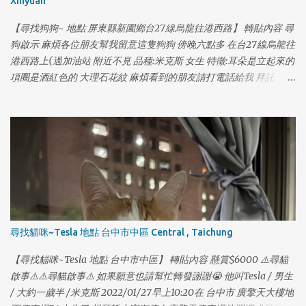
Xinyuan
【尋找狗狗~ 地點 屏東縣新園鄉台27線烏龍往港西路】 轉貼內容 尋
狗啟示 麻煩各位朋友幫我留意這隻狗狗 傍晚六點多 在台27線烏龍往
港西路上(過加油站 附近不見 品種:米克斯 女生 特徵:耳朵是立起來的
項圈是酒紅色的 大理石花紋 麻煩看到的朋友請打電話給我 拜託
0970550197
1
尋找貓咪~Tesla 地點 台中市中區 Central , Taichung
1
【尋找貓咪~Tesla 地點 台中市中區】 轉貼內容 懸賞$6000 ⚠️尋貓
啟事⚠️⚠️尋貓啟事⚠️ 如果願意也請幫忙轉發謝謝😭 他叫Tesla / 男生
/ 大約一歲半 /米克斯 2022/01/27早上10:20在 台中市 廣擎天大樓地