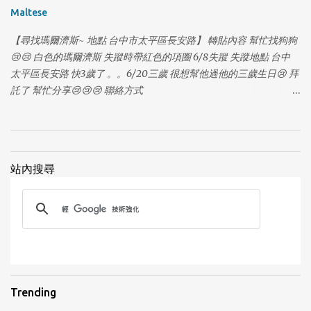
Maltese
【尋找瑪爾濟斯~ 地點 台中市太平區長安路】 轉貼內容 幫忙找狗狗
😢😢 白色的瑪爾濟斯 失蹤時帶紅色的項圈 6/8失蹤 失蹤地點 台中
太平區長安路 快3歲了 。。6/20三歲 很想幫他過他的三歲生日😢 拜
1
託了 幫忙分享😢😢😢 聯絡方式
https://www.facebook.com/profile.php?
id=100006474939803&fref=photo
站內搜尋
1
Trending