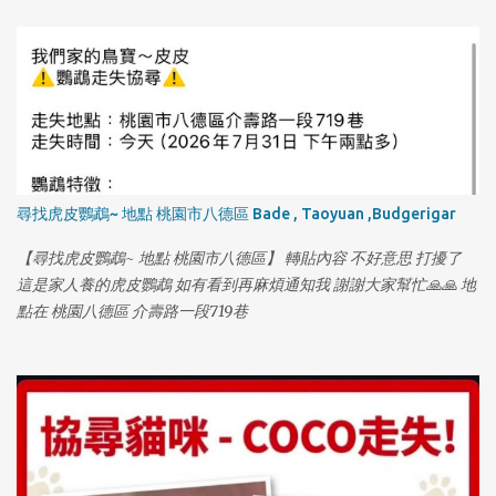
尋找虎皮鸚鵡~ 地點 桃園市八德區 Bade , Taoyuan ,Budgerigar
【尋找虎皮鸚鵡~ 地點 桃園市八德區】 轉貼內容 不好意思 打擾了
這是家人養的虎皮鸚鵡 如有看到再麻煩通知我 謝謝大家幫忙🙏🙏 地
點在 桃園八德區 介壽路一段719巷