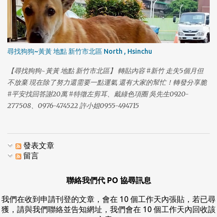
尋找狗狗~黃黃 地點 新竹市北區 North , Hsinchu
【尋找狗狗~黃黃 地點 新竹市北區】 轉貼內容 #新竹 走失5個月但
不放棄 現在除了努力還需要一點運氣 還有大家的幫忙！轉發分享脆
#平安找回答謝20萬 #特徵左剪耳、戴綠色項圈 吳先生0920-
277508、0976-474522 許小姐0955-494715
發表文章
留言
聯絡我們代 PO 協尋訊息
我們在收到申請刊登的文章，會在 10 個工作天內張貼，若已尋
獲，請與我們聯絡並告知網址，我們會在 10 個工作天內回收該