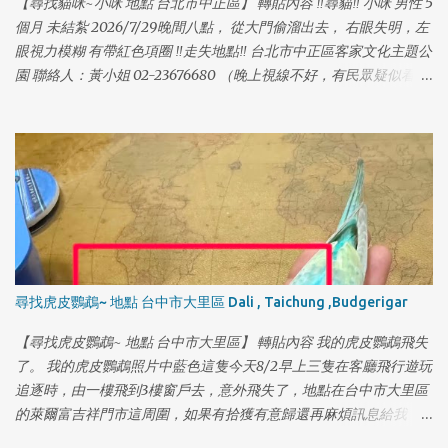
【尋找貓咪~小咪 地點 台北市中正區】 轉貼內容 ‼️尋貓‼️ 小咪 男性 5
個月 未結紮 2026/7/29晚間八點， 從大門偷溜出去， 右眼失明，左
眼視力模糊 有帶紅色項圈 ‼️走失地點‼️ 台北市中正區客家文化主題公
園 聯絡人：黃小姐 02-23676680 （晚上視線不好，有民眾疑似看到
被人抱走）麻煩附近的居民，或到公園散步的民眾幫忙留意～謝謝
🙏🙏🙏 #中正區 #客家文化主題公園 #尋貓 #貓咪走失
尋找虎皮鸚鵡~ 地點 台中市大里區 Dali , Taichung ,Budgerigar
【尋找虎皮鸚鵡~ 地點 台中市大里區】 轉貼內容 我的虎皮鸚鵡飛失
了。 我的虎皮鸚鵡照片中藍色這隻今天8/2早上三隻在客廳飛行遊玩
追逐時，由一樓飛到3樓窗戶去，意外飛失了，地點在台中市大里區
的萊爾富吉祥門市這周圍，如果有拾獲有意歸還再麻煩訊息給我，
或是你有能力照顧，選擇收養的話，也請好好照顧牠謝謝。