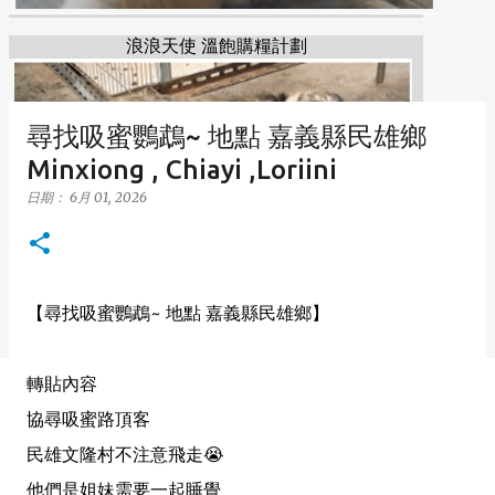
浪浪天使 溫飽購糧計劃
尋找吸蜜鸚鵡~ 地點 嘉義縣民雄鄉
Minxiong , Chiayi ,Loriini
日期：
6月 01, 2026
【尋找吸蜜鸚鵡~ 地點 嘉義縣民雄鄉】
轉貼內容
協尋吸蜜路頂客
民雄文隆村不注意飛走😭
他們是姐妹需要一起睡覺