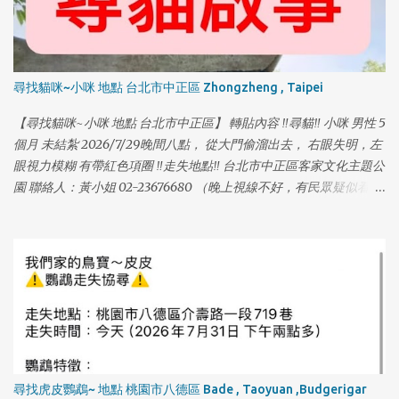
尋找貓咪~小咪 地點 台北市中正區 Zhongzheng , Taipei
【尋找貓咪~小咪 地點 台北市中正區】 轉貼內容 ‼️尋貓‼️ 小咪 男性 5
個月 未結紮 2026/7/29晚間八點， 從大門偷溜出去， 右眼失明，左
眼視力模糊 有帶紅色項圈 ‼️走失地點‼️ 台北市中正區客家文化主題公
園 聯絡人：黃小姐 02-23676680 （晚上視線不好，有民眾疑似看到
被人抱走）麻煩附近的居民，或到公園散步的民眾幫忙留意～謝謝
🙏🙏🙏 #中正區 #客家文化主題公園 #尋貓 #貓咪走失
尋找虎皮鸚鵡~ 地點 桃園市八德區 Bade , Taoyuan ,Budgerigar