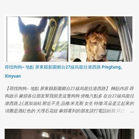
色項圈，金色鈴鐺，失蹤前體重約18公斤。皮毛略稀疏。 🔟 聯絡方
式：0927115888 葉先生 （03）4031691 多多莉寵物
尋找狗狗~ 地點 屏東縣新園鄉台27線烏龍往港西路 Pingtung,
Xinyuan
【尋找狗狗~ 地點 屏東縣新園鄉台27線烏龍往港西路】 轉貼內容 尋
狗啟示 麻煩各位朋友幫我留意這隻狗狗 傍晚六點多 在台27線烏龍往
港西路上(過加油站 附近不見 品種:米克斯 女生 特徵:耳朵是立起來的
項圈是酒紅色的 大理石花紋 麻煩看到的朋友請打電話給我 拜託
0970550197