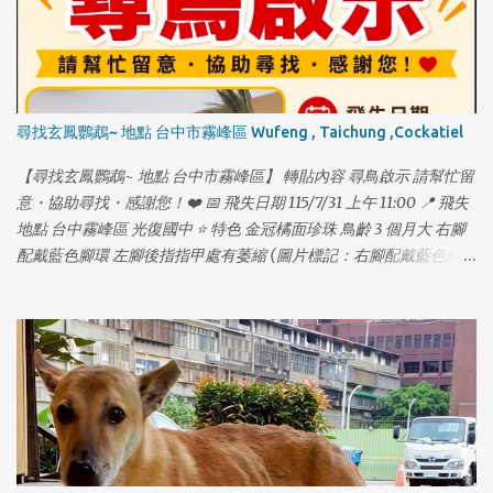
尋找玄鳳鸚鵡~ 地點 台中市霧峰區 Wufeng , Taichung ,Cockatiel
【尋找玄鳳鸚鵡~ 地點 台中市霧峰區】 轉貼內容 尋鳥啟示 請幫忙留
意・協助尋找・感謝您！❤️ 📅 飛失日期 115/7/31 上午 11:00 📍 飛失
地點 台中霧峰區 光復國中 ⭐ 特色 金冠橘面珍珠 鳥齡 3 個月大 右腳
配戴藍色腳環 左腳後指指甲處有萎縮 (圖片標記：右腳配戴藍色腳
環) (圖片標記：左腳後指指甲處萎縮) 📞 聯絡方式： 林先生
0911687770 🐾 牠是我們的家人，請幫幫忙讓牠平安回家！❤️ 🐾