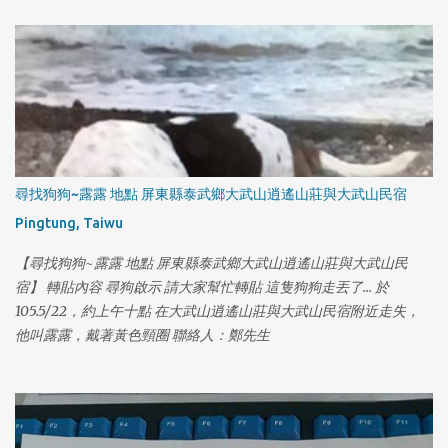
尋找狗狗~露露 地點 屏東縣泰武鄉大武山逍遙山莊與大武山民宿
Pingtung, Taiwu
【尋找狗狗~露露 地點 屏東縣泰武鄉大武山逍遙山莊與大武山民
宿】 轉貼內容 尋狗啟示 請大家幫忙轉貼 這隻狗狗走丟了... 於
105.5/22，約上午十點 在大武山逍遙山莊與大武山民宿附近走失，
他叫露露，戴著黃色頸圈 聯絡人：鄭先生