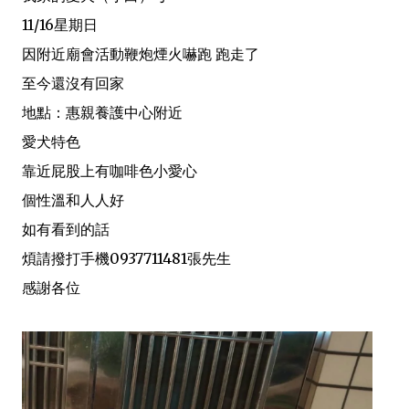
11/16星期日
因附近廟會活動鞭炮煙火嚇跑 跑走了
至今還沒有回家
地點：惠親養護中心附近
愛犬特色
靠近屁股上有咖啡色小愛心
個性溫和人人好
如有看到的話
煩請撥打手機0937711481張先生
感謝各位