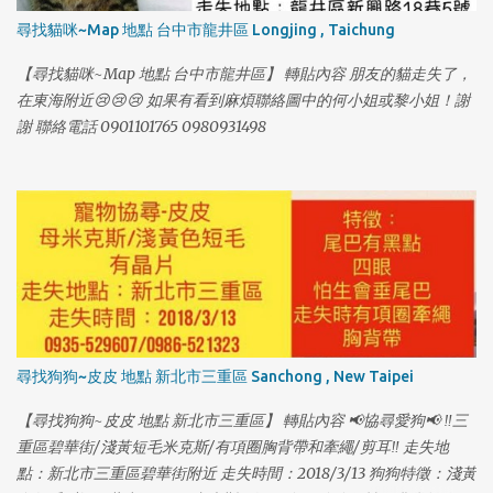
尋找貓咪~Map 地點 台中市龍井區 Longjing , Taichung
【尋找貓咪~Map 地點 台中市龍井區】 轉貼內容 朋友的貓走失了，
1
在東海附近😢😢😢 如果有看到麻煩聯絡圖中的何小姐或黎小姐！謝
謝 聯絡電話 0901101765 0980931498
尋找狗狗~皮皮 地點 新北市三重區 Sanchong , New Taipei
【尋找狗狗~皮皮 地點 新北市三重區】 轉貼內容 📢協尋愛狗📢 ‼️三
重區碧華街/淺黃短毛米克斯/有項圈胸背帶和牽繩/剪耳‼️ 走失地
點：新北市三重區碧華街附近 走失時間：2018/3/13 狗狗特徵：淺黃