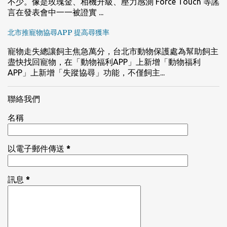
不少。像是玫瑰金、相機升級、壓力感測 Force Touch 等謠
言在發表會中一一被證實 ...
北市推寵物協尋APP 提高尋獲率
寵物走失總讓飼主焦急萬分，台北市動物保護處為幫助飼主
盡快找回寵物，在「動物福利APP」上新增「動物福利
APP」上新增「失蹤協尋」功能，不僅飼主...
聯絡我們
名稱
以電子郵件傳送
*
訊息
*