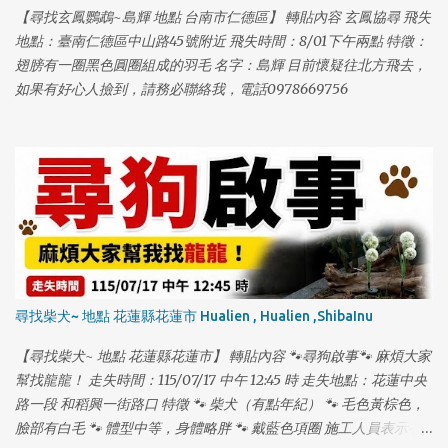
【尋找玄鳳鸚鵡~島輝 地點 台南市仁德區】 轉貼內容 玄鳳協尋 飛失
地點：臺南仁德區中山路45號附近 飛失時間：8/01下午兩點 特徵：
翅膀有一圈黑色圓圈組成的羽毛 名字：島輝 目前懷疑往北方飛去，
如果有好心人撿到，請務必聯絡我，電話0978669756
尋找柴犬~ 地點 花蓮縣花蓮市 Hualien , Hualien ,ShibaInu
【尋找柴犬~ 地點 花蓮縣花蓮市】 轉貼內容 🐾尋狗啟事🐾 麻煩大家
幫找龍龍！ 走失時間：115/07/17 中午 12:45 時 走失地點：花蓮中央
路一段 和稻興一街路口 特徵 🐾 柴犬（有點年紀） 🐾 毛色黃棕色，
臉部有白毛 🐾 體型中等，身體略胖 🐾 戴藍色項圈 施工人員表示有