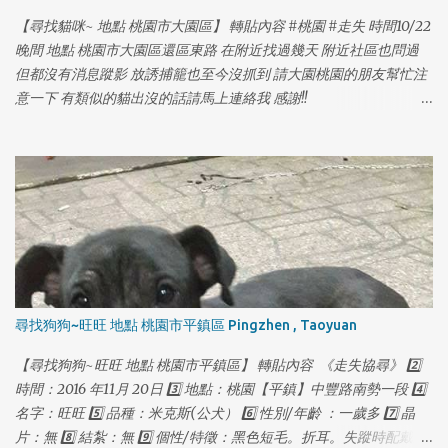
【尋找貓咪~ 地點 桃園市大園區】 轉貼內容 #桃園 #走失 時間10/22
晚間 地點 桃園市大園區還區東路 在附近找過幾天 附近社區也問過
但都沒有消息蹤影 放誘捕籠也至今沒抓到 請大園桃園的朋友幫忙注
意一下 有類似的貓出沒的話請馬上連絡我 感謝!!
https://www.facebook.com/yolanda1103
1
1
尋找狗狗~旺旺 地點 桃園市平鎮區 Pingzhen , Taoyuan
【尋找狗狗~旺旺 地點 桃園市平鎮區】 轉貼內容 《走失協尋》 2️⃣
時間：2016 年11月 20日 3️⃣ 地點：桃園【平鎮】中豐路南勢一段 4️⃣
名字：旺旺 5️⃣ 品種：米克斯(公犬） 6️⃣ 性別/年齡 ：一歲多 7️⃣ 晶
片：無 8️⃣ 結紮：無 9️⃣ 個性/特徵：黑色短毛。折耳。失蹤時配戴紅