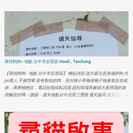
看到龍龍在水溝裡，但我從下午 2 點找到晚上 11 點都沒發現，龍龍
17 歲，易喘、走路緩慢，走路時頭會有一點歪歪的，嗜睡，聽力退
化聽不見，戴藍項圈。 ⚠️ 不好意思，麻煩大家在幫我們多注意，龍
龍有晶片，母犬已結紮，年紀大，常會發出老人咳嗽的聲音。 📞 聯
絡電話：0912520331 (拜託大家幫幫龍龍！❤️) 如有發現，請立即聯
絡！萬分感謝！🙏🏻
尋找狗狗~ 地點 台中市后里區 Houli , Taichung
【尋找狗狗~ 地點 台中市后里區】 轉貼內容 請大家注意身邊的狗 代
po親人 不會閃車 若有類似的狗，先叫牠小草梅或梅子牠會靠近你或
妳，再將牠抱住，電話給我或私訊我 趕到現場再麻煩大家用我的途
徑解說好嗎--謝謝--遺失地點台中后里三豐路 遺失協尋 遺失地點：
三豐路三段 726 巷 巷口（大金檳榔附近） 遺失時間：7/30 早上
9:00 名字：小草莓 年齡：16 歲 體型：中小型犬 品種：米克斯 晶
片：有 特徵：（鼻子上面有一條勒痕）（青光眼） 連絡電話：0970
008 286 (葉小姐) 尋獲獎金：紅包 5000 元