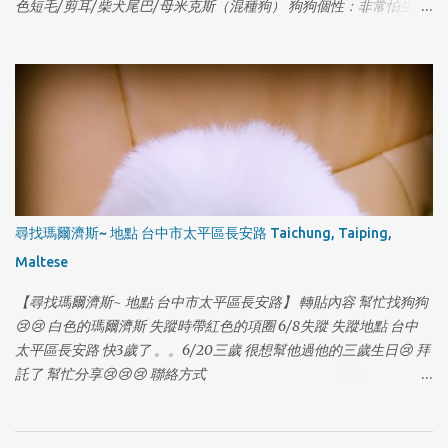
色短毛/剪耳/柴犬尾巴/母米克斯（混種狗） 狗狗個性：非常怕生、
1
尾巴下垂、走失時有戴項圈胸背帶 狗狗名字：皮皮 [有晶片] 聯絡電
話：0935529607 賴先生 & 0986521323 秦小姐 因為沒注意門沒關
讓她自己跑出門了，請大家幫忙注意是否有她的行蹤，希望皮皮可
以趕快回家...謝謝🙏！ [有晶片] #走失 #狗走失
尋找瑪爾濟斯~ 地點 台中市太平區長安路 Taichung, Taiping,
Maltese
【尋找瑪爾濟斯~ 地點 台中市太平區長安路】 轉貼內容 幫忙找狗狗
😢😢 白色的瑪爾濟斯 失蹤時帶紅色的項圈 6/8失蹤 失蹤地點 台中
太平區長安路 快3歲了 。。6/20三歲 很想幫他過他的三歲生日😢 拜
1
託了 幫忙分享😢😢😢 聯絡方式
https://www.facebook.com/profile.php?
id=100006474939803&fref=photo