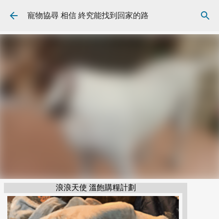
跳到主要內容
寵物協尋 相信 終究能找到回家的路
浪浪天使 溫飽購糧計劃