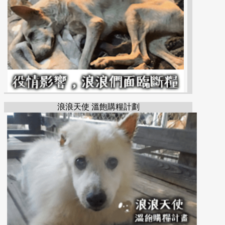
浪浪天使 溫飽購糧計劃