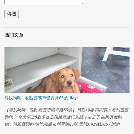
熱門文章
尋找狗狗~ 地點 嘉義市體育路83號 Jiayi
【尋找狗狗~ 地點 嘉義市體育路83號】 轉貼內容 請問有人看到這隻
狗嗎？ 今天早上8點多在垂楊路靠近民族國小走丟了 如果有看到
1
牠，請跟我聯絡 地址:嘉義市體育路83號 電話:0929113857 謝謝