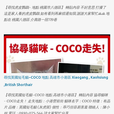
【尋找虎皮鸚鵡~ 地點 桃園市八德區】 轉貼內容 不好意思 打擾了
這是家人養的虎皮鸚鵡 如有看到再麻煩通知我 謝謝大家幫忙🙏🙏 地
點在 桃園八德區 介壽路一段719巷
尋找英國短毛貓~COCO 地點 高雄市小港區 Xiaogang , Kaohsiung
,British Shorthair
【尋找英國短毛貓~COCO 地點 高雄市小港區】 轉貼內容 協尋貓咪
- COCO走失！ 走失地點：小港營前街 貓咪名字：COCO 特徵：有晶
片 品種：英國短毛貓 (灰虎斑) 個性：乖巧但容易害羞 聯絡人：陳小
姐 電話：0930-075-544 請大家幫忙分享