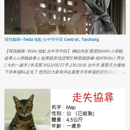
1
尋找貓咪~Tesla 地點 台中市中區 Central , Taichung
1
【尋找貓咪~Tesla 地點 台中市中區】 轉貼內容 懸賞$6000 ⚠️尋貓
啟事⚠️⚠️尋貓啟事⚠️ 如果願意也請幫忙轉發謝謝😭 他叫Tesla / 男生
/ 大約一歲半 /米克斯 2022/01/27早上10:20在 台中市 廣擎天大樓地
下停車場B4走失了 想拜託大家有停在廣擎天停車場的習慣或是廣擎
天的住戶幫忙找我們家的貓咪😭 他本來在車上的包包裡，打開門順
勢跑出去了；他個性膽小，如果有看到他請不要大聲喊叫，也不要
大動作，他很喜歡吃鱈魚香絲，在家只要聽到包裝聲他就會過來
吃。 也有可能躲在車子底下管線，可以的話請大家幫忙注意，謝謝
大家🙏🏻🙏🏻🙏🏻🙏🏻🙏🏻 如果有找到或看到請聯絡 0976382707
（趙小姐） 0916917598（謝小姐） 再麻煩大家幫忙謝謝大家。