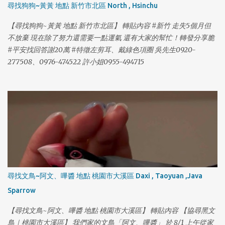
尋找狗狗~黃黃 地點 新竹市北區 North , Hsinchu
【尋找狗狗~黃黃 地點 新竹市北區】 轉貼內容 #新竹 走失5個月但
不放棄 現在除了努力還需要一點運氣 還有大家的幫忙！轉發分享脆
#平安找回答謝20萬 #特徵左剪耳、戴綠色項圈 吳先生0920-
277508、0976-474522 許小姐0955-494715
尋找文鳥~阿文、嗶醬 地點 桃園市大溪區 Daxi , Taoyuan ,Java
Sparrow
【尋找文鳥~阿文、嗶醬 地點 桃園市大溪區】 轉貼內容 【協尋黑文
鳥｜桃園市大溪區】 我們家的文鳥「阿文、嗶醬」 於 8/1 上午從家