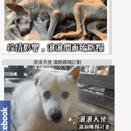
浪浪天使 溫飽購糧計劃