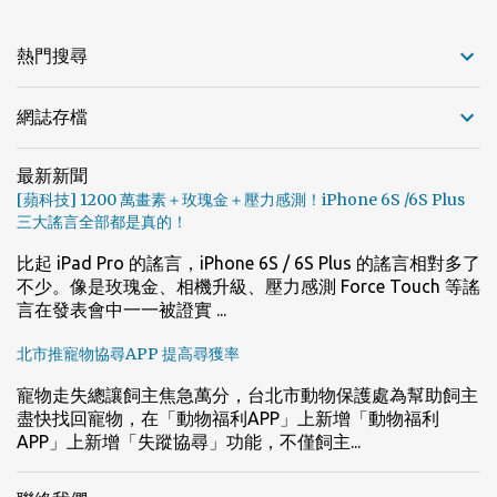
熱門搜尋
網誌存檔
最新新聞
[蘋科技] 1200 萬畫素＋玫瑰金＋壓力感測！iPhone 6S /6S Plus
三大謠言全部都是真的！
比起 iPad Pro 的謠言，iPhone 6S / 6S Plus 的謠言相對多了
不少。像是玫瑰金、相機升級、壓力感測 Force Touch 等謠
言在發表會中一一被證實 ...
北市推寵物協尋APP 提高尋獲率
寵物走失總讓飼主焦急萬分，台北市動物保護處為幫助飼主
盡快找回寵物，在「動物福利APP」上新增「動物福利
APP」上新增「失蹤協尋」功能，不僅飼主...