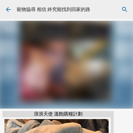
跳到主要內容
寵物協尋 相信 終究能找到回家的路
浪浪天使 溫飽購糧計劃