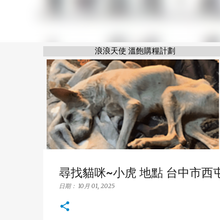
浪浪天使 溫飽購糧計劃
尋找貓咪~小虎 地點 台中市西屯區 Xi
日期：
10月 01, 2025
浪浪天使 溫飽購糧計劃