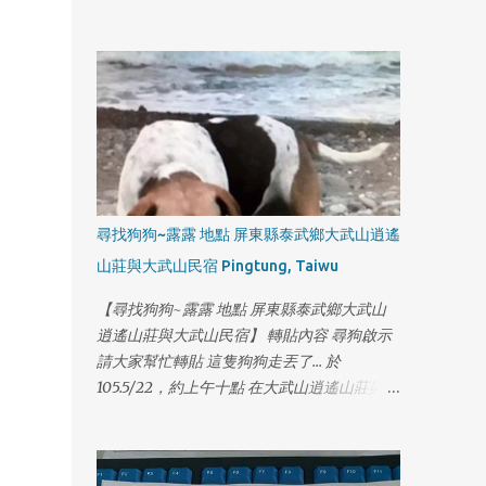
話:0929113857 謝謝
尋找狗狗~露露 地點 屏東縣泰武鄉大武山逍遙
山莊與大武山民宿 Pingtung, Taiwu
【尋找狗狗~露露 地點 屏東縣泰武鄉大武山
逍遙山莊與大武山民宿】 轉貼內容 尋狗啟示
請大家幫忙轉貼 這隻狗狗走丟了... 於
105.5/22，約上午十點 在大武山逍遙山莊與大
武山民宿附近走失， 他叫露露，戴著黃色頸
1
圈 聯絡人：鄭先生