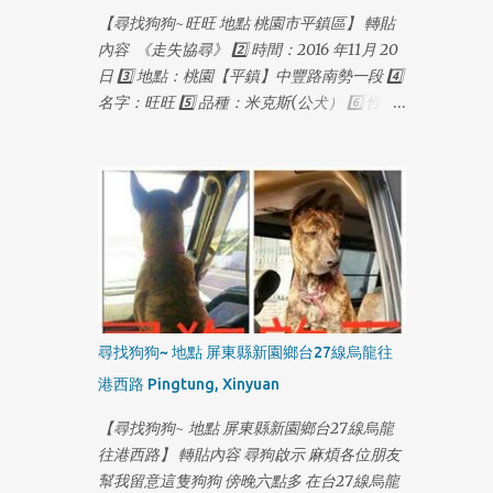
【尋找狗狗~旺旺 地點 桃園市平鎮區】 轉貼
內容 《走失協尋》 2️⃣ 時間：2016 年11月 20
日 3️⃣ 地點：桃園【平鎮】中豐路南勢一段 4️⃣
名字：旺旺 5️⃣ 品種：米克斯(公犬） 6️⃣ 性別/
年齡 ：一歲多 7️⃣ 晶片：無 8️⃣ 結紮：無 9️⃣ 個
性/特徵：黑色短毛。折耳。失蹤時配戴紅色
項圈，金色鈴鐺，失蹤前體重約18公斤。皮毛
略稀疏。 🔟 聯絡方式：0927115888 葉先生
（03）4031691 多多莉寵物
1
尋找狗狗~ 地點 屏東縣新園鄉台27線烏龍往
港西路 Pingtung, Xinyuan
【尋找狗狗~ 地點 屏東縣新園鄉台27線烏龍
往港西路】 轉貼內容 尋狗啟示 麻煩各位朋友
幫我留意這隻狗狗 傍晚六點多 在台27線烏龍