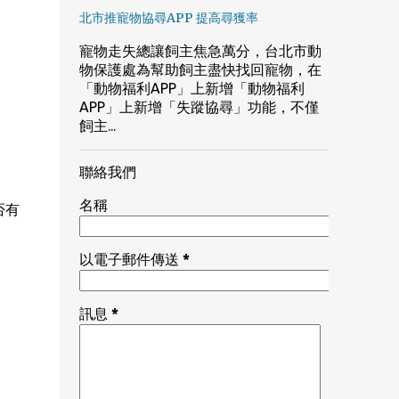
北市推寵物協尋APP 提高尋獲率
寵物走失總讓飼主焦急萬分，台北市動
物保護處為幫助飼主盡快找回寵物，在
「動物福利APP」上新增「動物福利
APP」上新增「失蹤協尋」功能，不僅
飼主...
聯絡我們
名稱
否有
以電子郵件傳送
*
訊息
*