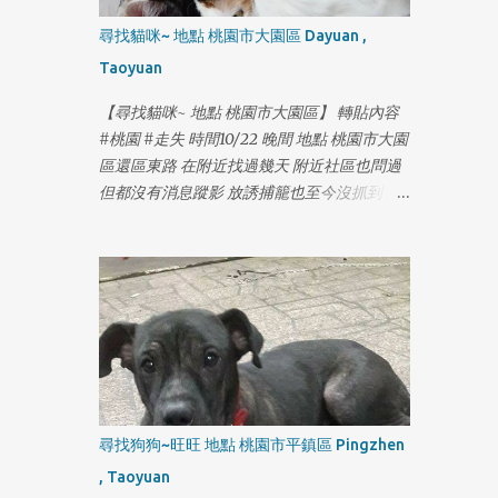
1
尋找貓咪~ 地點 桃園市大園區 Dayuan ,
Taoyuan
【尋找貓咪~ 地點 桃園市大園區】 轉貼內容
#桃園 #走失 時間10/22 晚間 地點 桃園市大園
區還區東路 在附近找過幾天 附近社區也問過
但都沒有消息蹤影 放誘捕籠也至今沒抓到 請
1
大園桃園的朋友幫忙注意一下 有類似的貓出
沒的話請馬上連絡我 感謝!!
https://www.facebook.com/yolanda1103
尋找狗狗~旺旺 地點 桃園市平鎮區 Pingzhen
, Taoyuan