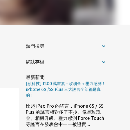
熱門搜尋
網誌存檔
最新新聞
[蘋科技] 1200 萬畫素＋玫瑰金＋壓力感測！
iPhone 6S /6S Plus 三大謠言全部都是真
的！
比起 iPad Pro 的謠言，iPhone 6S / 6S
Plus 的謠言相對多了不少。像是玫瑰
金、相機升級、壓力感測 Force Touch
等謠言在發表會中一一被證實 ...