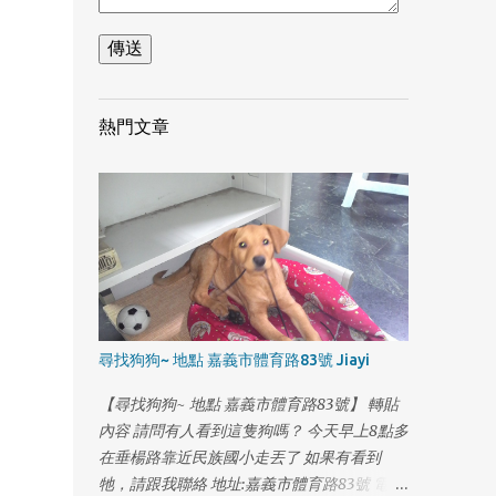
熱門文章
尋找狗狗~ 地點 嘉義市體育路83號 Jiayi
1
【尋找狗狗~ 地點 嘉義市體育路83號】 轉貼
內容 請問有人看到這隻狗嗎？ 今天早上8點多
在垂楊路靠近民族國小走丟了 如果有看到
牠，請跟我聯絡 地址:嘉義市體育路83號 電