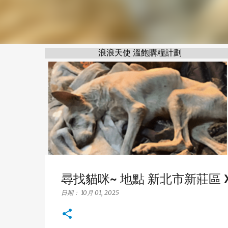
浪浪天使 溫飽購糧計劃
尋找貓咪~ 地點 新北市新莊區 Xinzh
日期：
10月 01, 2025
浪浪天使 溫飽購糧計劃