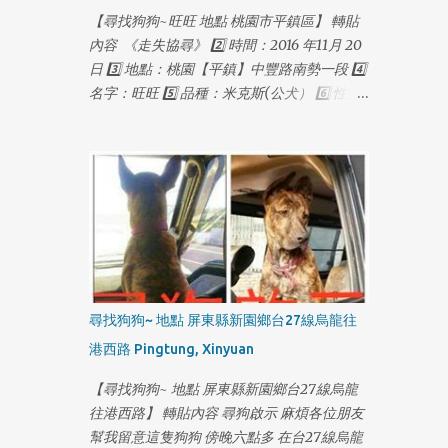
【尋找狗狗~旺旺 地點 桃園市平鎮區】 轉貼
內容 《走失協尋》 2️⃣ 時間：2016 年11月 20
日 3️⃣ 地點：桃園【平鎮】中豐路南勢一段 4️⃣
名字：旺旺 5️⃣ 品種：米克斯(公犬） 6️⃣ 性別/
年齡 ：一歲多 7️⃣ 晶片：無 8️⃣ 結紮：無 9️⃣ 個
性/特徵：黑色短毛。折耳。失蹤時配戴紅色
項圈，金色鈴鐺，失蹤前體重約18公斤。皮毛
略稀疏。 🔟 聯絡方式：0927115888 葉先生
（03）4031691 多多莉寵物
1
尋找狗狗~ 地點 屏東縣新園鄉台27線烏龍往
港西路 Pingtung, Xinyuan
【尋找狗狗~ 地點 屏東縣新園鄉台27線烏龍
往港西路】 轉貼內容 尋狗啟示 麻煩各位朋友
幫我留意這隻狗狗 傍晚六點多 在台27線烏龍