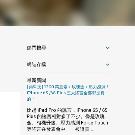
熱門搜尋
網誌存檔
最新新聞
[蘋科技] 1200 萬畫素＋玫瑰金＋壓力感測！
iPhone 6S /6S Plus 三大謠言全部都是真
的！
比起 iPad Pro 的謠言，iPhone 6S / 6S
Plus 的謠言相對多了不少。像是玫瑰
金、相機升級、壓力感測 Force Touch
等謠言在發表會中一一被證實 ...