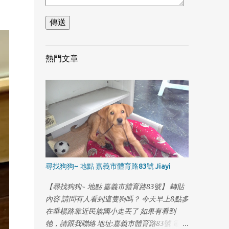
熱門文章
尋找狗狗~ 地點 嘉義市體育路83號 Jiayi
1
【尋找狗狗~ 地點 嘉義市體育路83號】 轉貼
內容 請問有人看到這隻狗嗎？ 今天早上8點多
在垂楊路靠近民族國小走丟了 如果有看到
牠，請跟我聯絡 地址:嘉義市體育路83號 電