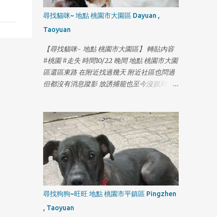
1
尋找貓咪~ 地點 桃園市大園區 Dayuan ,
Taoyuan
【尋找貓咪~ 地點 桃園市大園區】 轉貼內容
#桃園 #走失 時間10/22 晚間 地點 桃園市大園
區還區東路 在附近找過幾天 附近社區也問過
但都沒有消息蹤影 放誘捕籠也至今沒抓到 請
1
大園桃園的朋友幫忙注意一下 有類似的貓出
沒的話請馬上連絡我 感謝!!
https://www.facebook.com/yolanda1103
尋找狗狗~旺旺 地點 桃園市平鎮區 Pingzhen
, Taoyuan