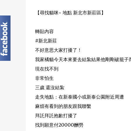
【尋找貓咪~ 地點 新北市新莊區】
轉貼內容
#新北新莊
不好意思大家打擾了！
我家橘貓今天本來要去結紮結果他剛剛破籠子
現在找不到
非常怕生
三歲 還沒結紮
走失地點：在新泰國小或新泰公園附近周遭
麻煩有看到的朋友跟我聯繫
拜託拜託抱歉打擾了
找到願意付20000酬勞