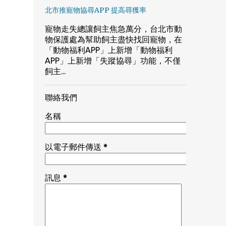
北市推寵物協尋APP 提高尋獲率
寵物走失總讓飼主焦急萬分，台北市動
物保護處為幫助飼主盡快找回寵物，在
「動物福利APP」上新增「動物福利
APP」上新增「失蹤協尋」功能，不僅
飼主...
聯絡我們
名稱
以電子郵件傳送
*
訊息
*