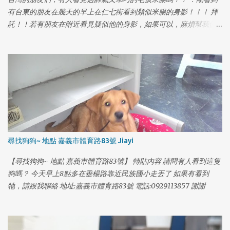
有台東的朋友在幾天的早上在仁七街看到類似米腸的身影！！！ 拜
託！！若有朋友在附近看見疑似他的身影，如果可以，麻煩幫我們
拍照或錄影嗎？？ 好掛念米腸啊！！！愛他的家人從沒有放棄過尋
找他。。好希望他可以快些平安回家！！
尋找狗狗~ 地點 嘉義市體育路83號 Jiayi
【尋找狗狗~ 地點 嘉義市體育路83號】 轉貼內容 請問有人看到這隻
狗嗎？ 今天早上8點多在垂楊路靠近民族國小走丟了 如果有看到
牠，請跟我聯絡 地址:嘉義市體育路83號 電話:0929113857 謝謝