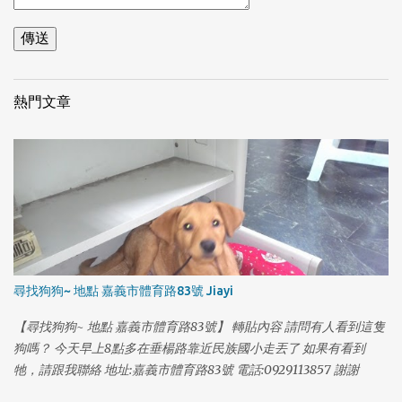
熱門文章
尋找狗狗~ 地點 嘉義市體育路83號 Jiayi
【尋找狗狗~ 地點 嘉義市體育路83號】 轉貼內容 請問有人看到這隻
狗嗎？ 今天早上8點多在垂楊路靠近民族國小走丟了 如果有看到
1
牠，請跟我聯絡 地址:嘉義市體育路83號 電話:0929113857 謝謝