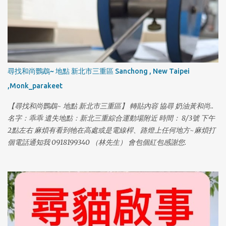
尋找和尚鸚鵡~ 地點 新北市三重區 Sanchong , New Taipei
,Monk_parakeet
【尋找和尚鸚鵡~ 地點 新北市三重區】 轉貼內容 協尋 奶油黃和尚..
名字：乖乖 遺失地點：新北三重綜合運動場附近 時間： 8/3號 下午
2點左右 麻煩有看到牠在高處或是電線桿、路燈上任何地方~麻煩打
個電話通知我 0918199340 （林先生） 會包個紅包感謝您.