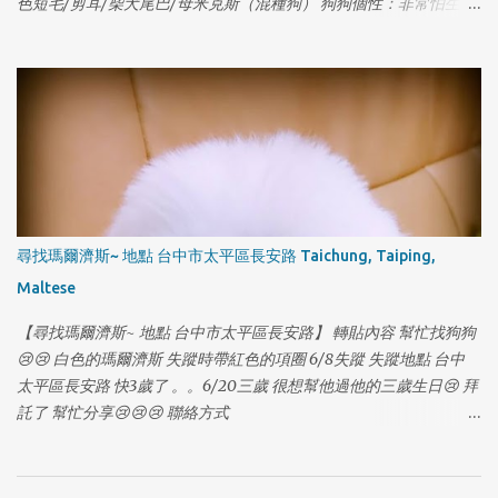
色短毛/剪耳/柴犬尾巴/母米克斯（混種狗） 狗狗個性：非常怕生、
1
尾巴下垂、走失時有戴項圈胸背帶 狗狗名字：皮皮 [有晶片] 聯絡電
話：0935529607 賴先生 & 0986521323 秦小姐 因為沒注意門沒關
讓她自己跑出門了，請大家幫忙注意是否有她的行蹤，希望皮皮可
以趕快回家...謝謝🙏！ [有晶片] #走失 #狗走失
尋找瑪爾濟斯~ 地點 台中市太平區長安路 Taichung, Taiping,
Maltese
【尋找瑪爾濟斯~ 地點 台中市太平區長安路】 轉貼內容 幫忙找狗狗
😢😢 白色的瑪爾濟斯 失蹤時帶紅色的項圈 6/8失蹤 失蹤地點 台中
太平區長安路 快3歲了 。。6/20三歲 很想幫他過他的三歲生日😢 拜
1
託了 幫忙分享😢😢😢 聯絡方式
https://www.facebook.com/profile.php?
id=100006474939803&fref=photo