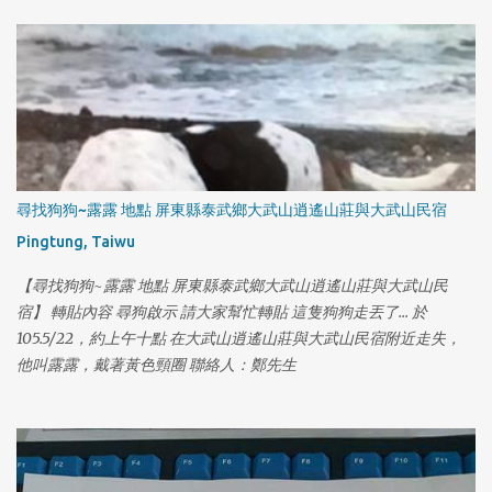
尋找狗狗~露露 地點 屏東縣泰武鄉大武山逍遙山莊與大武山民宿
Pingtung, Taiwu
【尋找狗狗~露露 地點 屏東縣泰武鄉大武山逍遙山莊與大武山民
宿】 轉貼內容 尋狗啟示 請大家幫忙轉貼 這隻狗狗走丟了... 於
105.5/22，約上午十點 在大武山逍遙山莊與大武山民宿附近走失，
他叫露露，戴著黃色頸圈 聯絡人：鄭先生