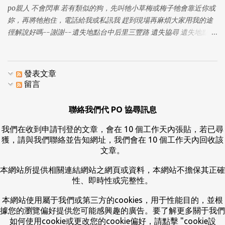
po親人 不會閃車 若有類似的狗，先叫牠小草梅或梅子牠會靠近你或
妳，再將牠抱住，電話給我或私訊我 趕到現場再麻煩大家用我的途
徑解說好嗎--謝謝--遺失地點台中后里三豐路 遺失協尋 遺失地點：
三豐路三段 726 巷 巷口（大金檳榔附近） 遺失時間：7/30 早上
9:00 名字：小草莓 年齡：16 歲 體型：中小型犬 品種：米克斯 晶
片：有 特徵：（鼻子上面有一條勒痕）（青光眼） 連絡電話：0970
發表文章
008 286 (葉小姐) 尋獲獎金：紅包 5000 元
留言
聯絡我們代 PO 協尋訊息
我們在收到申請刊登的文章，會在 10 個工作天內張貼，若已尋
獲，請與我們聯絡並告知網址，我們會在 10 個工作天內回收該
文章。
本網站所提供相關連結網站之網頁或資料，本網站不擔保其正確
性、即時性或完整性。
本網站使用屬于我們或第三方的cookies，用于性能目的，並根
據您的瀏覽偏好提供您可能感興趣的廣告。要了解更多關于我們
如何使用cookie或更改您的cookie偏好，請點擊 "cookie設