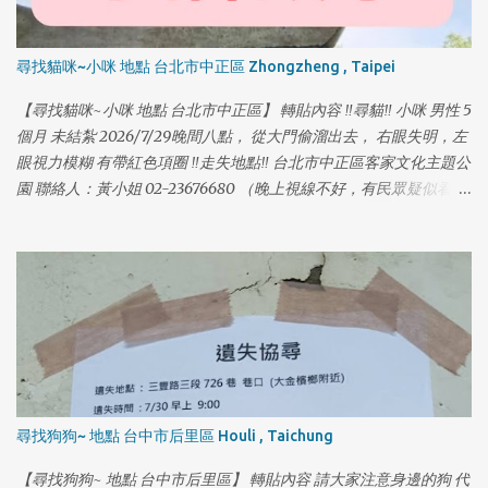
尋找貓咪~小咪 地點 台北市中正區 Zhongzheng , Taipei
【尋找貓咪~小咪 地點 台北市中正區】 轉貼內容 ‼️尋貓‼️ 小咪 男性 5
個月 未結紮 2026/7/29晚間八點， 從大門偷溜出去， 右眼失明，左
眼視力模糊 有帶紅色項圈 ‼️走失地點‼️ 台北市中正區客家文化主題公
園 聯絡人：黃小姐 02-23676680 （晚上視線不好，有民眾疑似看到
被人抱走）麻煩附近的居民，或到公園散步的民眾幫忙留意～謝謝
🙏🙏🙏 #中正區 #客家文化主題公園 #尋貓 #貓咪走失
尋找狗狗~ 地點 台中市后里區 Houli , Taichung
【尋找狗狗~ 地點 台中市后里區】 轉貼內容 請大家注意身邊的狗 代