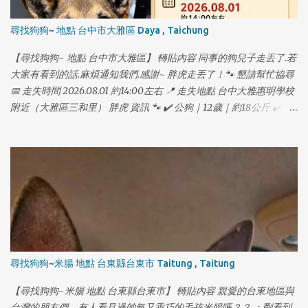
尋找狗狗~ 地點 台中市大雅區 Daya , Taichung
【尋找狗狗~ 地點 台中市大雅區】 轉貼內容 同事的狗兒子走丟了.若
大家有看到的話.麻煩通知我們.感謝~ 胖虎走丟了！🐾 懇請幫忙協尋
📅 走失時間 2026.08.01 約14:00左右 📍 走失地點 台中大雅惠明學校
附近（大雅區三和里） 胖虎 資訊 🐾 ✔️ 公狗｜12歲｜約18公斤 ✔️ 已
結紮｜有晶片 ✔️ 柴犬米克斯，毛色常被誤認為狼犬 ✔️ 立耳，腮幫到
下巴都是黑毛，很像落腮鬍 ✔️ 舌頭裡有淡淡黑色斑點
尋找狗狗~米腸 地點 台東縣台東市 Taitung , Taitung
【尋找狗狗~米腸 地點 台東縣台東市】 轉貼內容 親愛的台東地區與
台灣的朋友們，有人看見過帥氣又乖巧的毛孩米腸嗎？？ ：剛看到