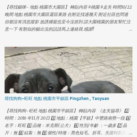
【尋找貓咪~ 地點 桃園市大園區】 轉貼內容 #桃園 #走失 時間10/22
晚間 地點 桃園市大園區還區東路 在附近找過幾天 附近社區也問過
但都沒有消息蹤影 放誘捕籠也至今沒抓到 請大園桃園的朋友幫忙注
意一下 有類似的貓出沒的話請馬上連絡我 感謝!!
https://www.facebook.com/yolanda1103
1
1
尋找狗狗~旺旺 地點 桃園市平鎮區 Pingzhen , Taoyuan
【尋找狗狗~旺旺 地點 桃園市平鎮區】 轉貼內容 《走失協尋》 2️⃣
時間：2016 年11月 20日 3️⃣ 地點：桃園【平鎮】中豐路南勢一段 4️⃣
名字：旺旺 5️⃣ 品種：米克斯(公犬） 6️⃣ 性別/年齡 ：一歲多 7️⃣ 晶
片：無 8️⃣ 結紮：無 9️⃣ 個性/特徵：黑色短毛。折耳。失蹤時配戴紅