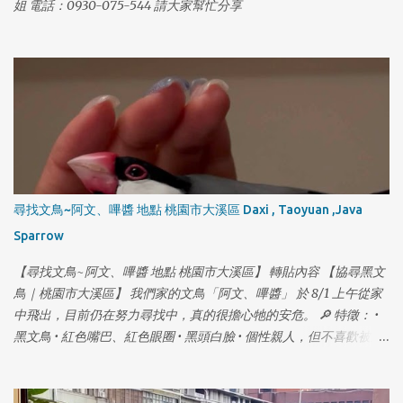
姐 電話：0930-075-544 請大家幫忙分享
尋找文鳥~阿文、嗶醬 地點 桃園市大溪區 Daxi , Taoyuan ,Java
Sparrow
【尋找文鳥~阿文、嗶醬 地點 桃園市大溪區】 轉貼內容 【協尋黑文
鳥｜桃園市大溪區】 我們家的文鳥「阿文、嗶醬」 於 8/1 上午從家
中飛出，目前仍在努力尋找中，真的很擔心牠的安危。 🔎 特徵： •
黑文鳥 • 紅色嘴巴、紅色眼圈 • 黑頭白臉 • 個性親人，但不喜歡被直
接抓，可慢慢接近，讓牠自己上手 📍 走失地點： 桃園市大溪區仁一
街附近（從四樓飛出） 🙏 若有看到、拍到，或願意暫時協助安置，
懇請私訊聯絡我，真的非常感謝！ ⚠️ 請幫忙注意： 不要追趕或驚嚇