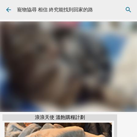
跳到主要內容
寵物協尋 相信 終究能找到回家的路
浪浪天使 溫飽購糧計劃