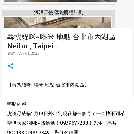
浪浪天使 溫飽購糧計劃
尋找貓咪~嚕米 地點 台北市內湖區
Neihu , Taipei
日期：
7月 01, 2025
【尋找貓咪~嚕米 地點 台北市內湖區】
轉貼內容
虎斑母成貓5月19日外出到現在都一個月了一直找不到希
望借大家的關注找到牠！0939677288王先生（晶片
900138000917349）帶紅色項圏