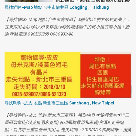
尋找貓咪~Map 地點 台中市龍井區 Longjing , Taichung
【尋找貓咪~Map 地點 台中市龍井區】 轉貼內容 朋友的貓走失了，
1
在東海附近😢😢😢 如果有看到麻煩聯絡圖中的何小姐或黎小姐！謝
謝 聯絡電話 0901101765 0980931498
尋找狗狗~皮皮 地點 新北市三重區 Sanchong , New Taipei
【尋找狗狗~皮皮 地點 新北市三重區】 轉貼內容 📢協尋愛狗📢 ‼️三
重區碧華街/淺黃短毛米克斯/有項圈胸背帶和牽繩/剪耳‼️ 走失地
點：新北市三重區碧華街附近 走失時間：2018/3/13 狗狗特徵：淺黃