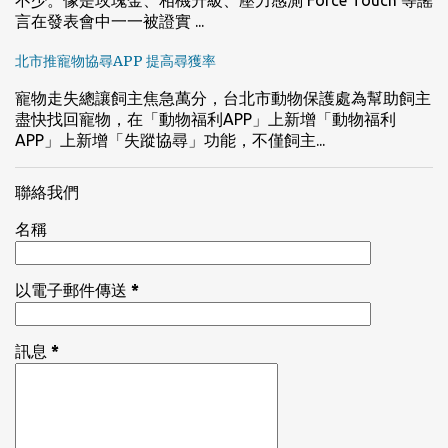
不少。像是玫瑰金、相機升級、壓力感測 Force Touch 等謠
言在發表會中一一被證實 ...
北市推寵物協尋APP 提高尋獲率
寵物走失總讓飼主焦急萬分，台北市動物保護處為幫助飼主
盡快找回寵物，在「動物福利APP」上新增「動物福利
APP」上新增「失蹤協尋」功能，不僅飼主...
聯絡我們
名稱
以電子郵件傳送
*
訊息
*