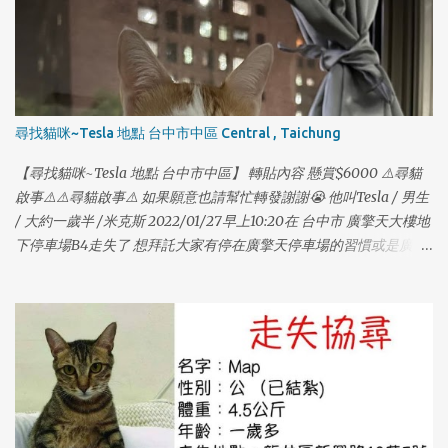
1
尋找貓咪~Tesla 地點 台中市中區 Central , Taichung
1
【尋找貓咪~Tesla 地點 台中市中區】 轉貼內容 懸賞$6000 ⚠️尋貓
啟事⚠️⚠️尋貓啟事⚠️ 如果願意也請幫忙轉發謝謝😭 他叫Tesla / 男生
/ 大約一歲半 /米克斯 2022/01/27早上10:20在 台中市 廣擎天大樓地
下停車場B4走失了 想拜託大家有停在廣擎天停車場的習慣或是廣擎
天的住戶幫忙找我們家的貓咪😭 他本來在車上的包包裡，打開門順
勢跑出去了；他個性膽小，如果有看到他請不要大聲喊叫，也不要
大動作，他很喜歡吃鱈魚香絲，在家只要聽到包裝聲他就會過來
吃。 也有可能躲在車子底下管線，可以的話請大家幫忙注意，謝謝
大家🙏🏻🙏🏻🙏🏻🙏🏻🙏🏻 如果有找到或看到請聯絡 0976382707
（趙小姐） 0916917598（謝小姐） 再麻煩大家幫忙謝謝大家。