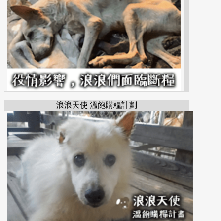
浪浪天使 溫飽購糧計劃