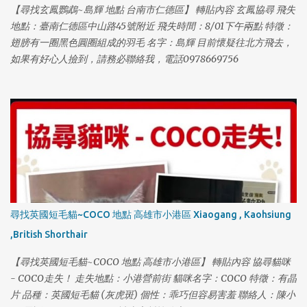
【尋找玄鳳鸚鵡~島輝 地點 台南市仁德區】 轉貼內容 玄鳳協尋 飛失
地點：臺南仁德區中山路45號附近 飛失時間：8/01下午兩點 特徵：
翅膀有一圈黑色圓圈組成的羽毛 名字：島輝 目前懷疑往北方飛去，
如果有好心人撿到，請務必聯絡我，電話0978669756
尋找英國短毛貓~COCO 地點 高雄市小港區 Xiaogang , Kaohsiung
,British Shorthair
【尋找英國短毛貓~COCO 地點 高雄市小港區】 轉貼內容 協尋貓咪
- COCO走失！ 走失地點：小港營前街 貓咪名字：COCO 特徵：有晶
片 品種：英國短毛貓 (灰虎斑) 個性：乖巧但容易害羞 聯絡人：陳小