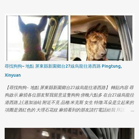
色項圈，金色鈴鐺，失蹤前體重約18公斤。皮毛略稀疏。 🔟 聯絡方
式：0927115888 葉先生 （03）4031691 多多莉寵物
尋找狗狗~ 地點 屏東縣新園鄉台27線烏龍往港西路 Pingtung,
Xinyuan
【尋找狗狗~ 地點 屏東縣新園鄉台27線烏龍往港西路】 轉貼內容 尋
狗啟示 麻煩各位朋友幫我留意這隻狗狗 傍晚六點多 在台27線烏龍往
港西路上(過加油站 附近不見 品種:米克斯 女生 特徵:耳朵是立起來的
項圈是酒紅色的 大理石花紋 麻煩看到的朋友請打電話給我 拜託
0970550197