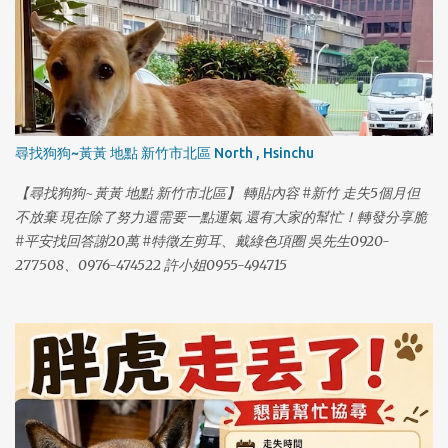
牠，只要拍照或提供位置資訊就很有幫助了 拜託大家幫忙留意與轉
發，謝謝你們 🙏
尋找狗狗~黃黃 地點 新竹市北區 North , Hsinchu
【尋找狗狗~黃黃 地點 新竹市北區】 轉貼內容 #新竹 走失5個月但
不放棄 現在除了努力還需要一點運氣 還有大家的幫忙！轉發分享脆
#平安找回答謝20萬 #特徵左剪耳、戴綠色項圈 吳先生0920-
277508、0976-474522 許小姐0955-494715