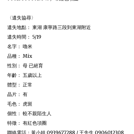
〈遺失協尋〉
遺失地點： 東湖 康寧路三段到東湖附近
遺失時間： 5/19
名字： 嚕米
品種： Mix
性別： 母 已絕育
年齡： 五歲以上
體型： 正常
晶片： 有
毛色： 虎斑
個性： 較不親陌生人
特徵： 有紅色項圈
聯絡電話：黃小姐 0939677288 / 王先生 0906012308