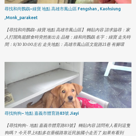
尋找和尚鸚鵡~綠寶 地點 高雄市鳳山區 Fengshan , Kaohsiung
,Monk_parakeet
【尋找和尚鸚鵡~綠寶 地點 高雄市鳳山區】 轉貼內容 請求協尋：家
人打開鳥籠餵食時突然衝出去 品種：綠和尚鸚鵡 名字：綠寶 走失時
間：8/10 10:00左右 走失地點：高雄市鳳山區文龍路21巷 有腳環
尋找狗狗~ 地點 嘉義市體育路83號 Jiayi
【尋找狗狗~ 地點 嘉義市體育路83號】 轉貼內容 請問有人看到這隻
狗嗎？ 今天早上8點多在垂楊路靠近民族國小走丟了 如果有看到