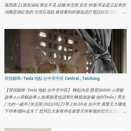
港西路上(過加油站 附近不見 品種:米克斯 女生 特徵:耳朵是立起來的
項圈是酒紅色的 大理石花紋 麻煩看到的朋友請打電話給我 拜託
0970550197
1
尋找貓咪~Tesla 地點 台中市中區 Central , Taichung
1
【尋找貓咪~Tesla 地點 台中市中區】 轉貼內容 懸賞$6000 ⚠️尋貓
啟事⚠️⚠️尋貓啟事⚠️ 如果願意也請幫忙轉發謝謝😭 他叫Tesla / 男生
/ 大約一歲半 /米克斯 2022/01/27早上10:20在 台中市 廣擎天大樓地
下停車場B4走失了 想拜託大家有停在廣擎天停車場的習慣或是廣擎
天的住戶幫忙找我們家的貓咪😭 他本來在車上的包包裡，打開門順
勢跑出去了；他個性膽小，如果有看到他請不要大聲喊叫，也不要