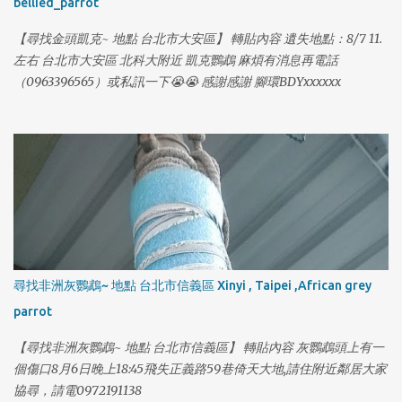
bellied_parrot
【尋找金頭凱克~ 地點 台北市大安區】 轉貼內容 遺失地點：8/7 11.
左右 台北市大安區 北科大附近 凱克鸚鵡 麻煩有消息再電話
（0963396565）或私訊一下😭😭 感謝感謝 腳環BDYxxxxxx
尋找非洲灰鸚鵡~ 地點 台北市信義區 Xinyi , Taipei ,African grey
parrot
【尋找非洲灰鸚鵡~ 地點 台北市信義區】 轉貼內容 灰鸚鵡頭上有一
個傷口8月6日晚上18:45飛失正義路59巷倚天大地,請住附近鄰居大家
協尋，請電0972191138