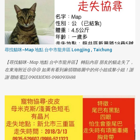
大動作，他很喜歡吃鱈魚香絲，在家只要聽到包裝聲他就會過來
吃。 也有可能躲在車子底下管線，可以的話請大家幫忙注意，謝謝
大家🙏🏻🙏🏻🙏🏻🙏🏻🙏🏻 如果有找到或看到請聯絡 0976382707
（趙小姐） 0916917598（謝小姐） 再麻煩大家幫忙謝謝大家。
尋找貓咪~Map 地點 台中市龍井區 Longjing , Taichung
【尋找貓咪~Map 地點 台中市龍井區】 轉貼內容 朋友的貓走失了，
1
在東海附近😢😢😢 如果有看到麻煩聯絡圖中的何小姐或黎小姐！謝
謝 聯絡電話 0901101765 0980931498