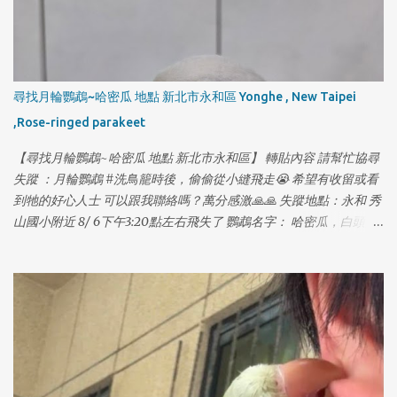
尋找月輪鸚鵡~哈密瓜 地點 新北市永和區 Yonghe , New Taipei
,Rose-ringed parakeet
【尋找月輪鸚鵡~哈密瓜 地點 新北市永和區】 轉貼內容 請幫忙協尋
失蹤 ：月輪鸚鵡 #洗鳥籠時後，偷偷從小縫飛走😭 希望有收留或看
到牠的好心人士 可以跟我聯絡嗎？萬分感激🙏🙏 失蹤地點：永和 秀
山國小附近 8/ 6下午3:20點左右飛失了 鸚鵡名字： 哈密瓜，白頭藍
月 / 有腳環 麻煩大家有看到私訊我，感恩，謝謝🙏