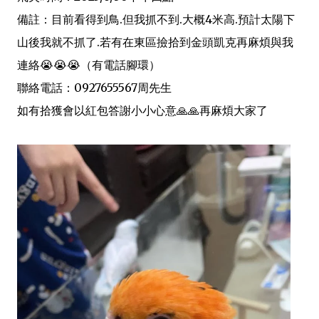
備註：目前看得到鳥.但我抓不到.大概4米高.預計太陽下
山後我就不抓了.若有在東區撿拾到金頭凱克再麻煩與我
連絡😭😭😭（有電話腳環）
聯絡電話：0927655567周先生
如有拾獲會以紅包答謝小小心意🙏🙏再麻煩大家了