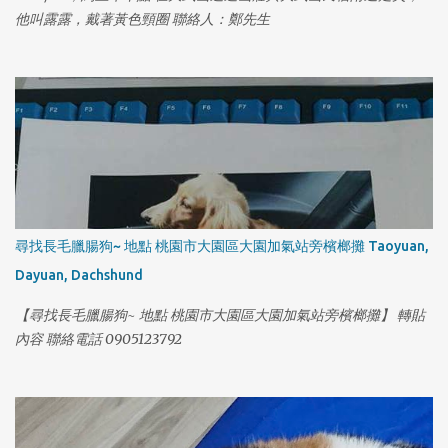
他叫露露，戴著黃色頸圈 聯絡人：鄭先生
1
尋找長毛臘腸狗~ 地點 桃園市大園區大園加氣站旁檳榔攤 Taoyuan,
Dayuan, Dachshund
【尋找長毛臘腸狗~ 地點 桃園市大園區大園加氣站旁檳榔攤】 轉貼
內容 聯絡電話 0905123792