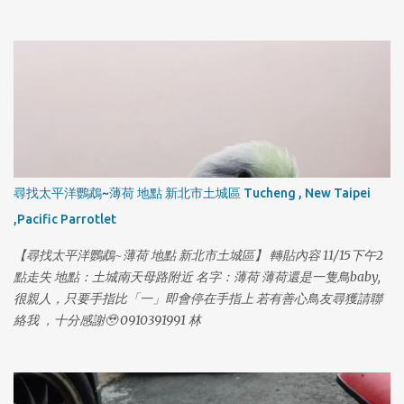
尋找太平洋鸚鵡~薄荷 地點 新北市土城區 Tucheng , New Taipei
,Pacific Parrotlet
【尋找太平洋鸚鵡~薄荷 地點 新北市土城區】 轉貼內容 11/15下午2
點走失 地點：土城南天母路附近 名字：薄荷 薄荷還是一隻鳥baby,
很親人，只要手指比「一」即會停在手指上 若有善心鳥友尋獲請聯
絡我 ，十分感謝🥹 0910391991 林