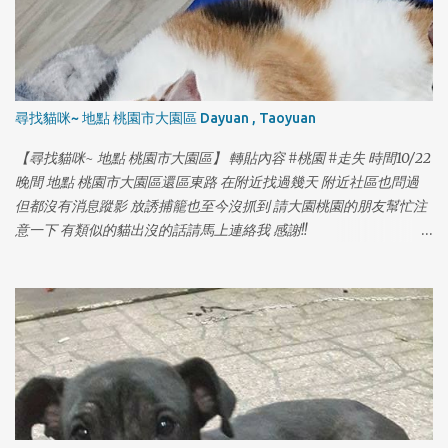
尋找貓咪~ 地點 桃園市大園區 Dayuan , Taoyuan
【尋找貓咪~ 地點 桃園市大園區】 轉貼內容 #桃園 #走失 時間10/22
晚間 地點 桃園市大園區還區東路 在附近找過幾天 附近社區也問過
但都沒有消息蹤影 放誘捕籠也至今沒抓到 請大園桃園的朋友幫忙注
意一下 有類似的貓出沒的話請馬上連絡我 感謝!!
https://www.facebook.com/yolanda1103
1
1