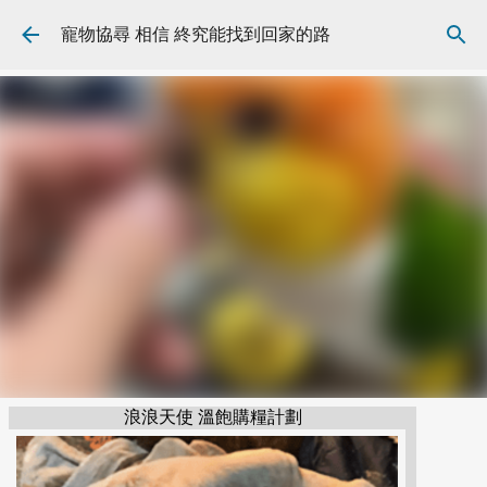
跳到主要內容
寵物協尋 相信 終究能找到回家的路
浪浪天使 溫飽購糧計劃