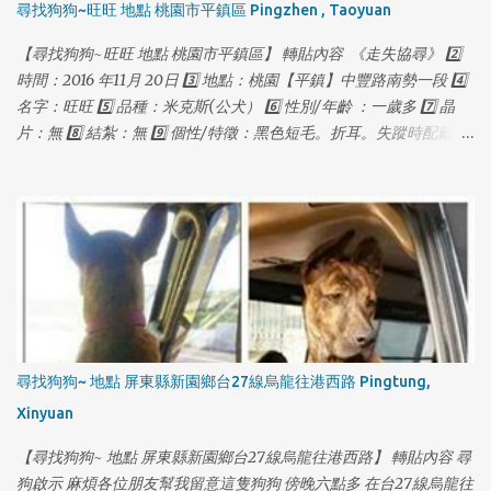
尋找狗狗~旺旺 地點 桃園市平鎮區 Pingzhen , Taoyuan
【尋找狗狗~旺旺 地點 桃園市平鎮區】 轉貼內容 《走失協尋》 2️⃣
時間：2016 年11月 20日 3️⃣ 地點：桃園【平鎮】中豐路南勢一段 4️⃣
名字：旺旺 5️⃣ 品種：米克斯(公犬） 6️⃣ 性別/年齡 ：一歲多 7️⃣ 晶
片：無 8️⃣ 結紮：無 9️⃣ 個性/特徵：黑色短毛。折耳。失蹤時配戴紅
色項圈，金色鈴鐺，失蹤前體重約18公斤。皮毛略稀疏。 🔟 聯絡方
式：0927115888 葉先生 （03）4031691 多多莉寵物
尋找狗狗~ 地點 屏東縣新園鄉台27線烏龍往港西路 Pingtung,
Xinyuan
【尋找狗狗~ 地點 屏東縣新園鄉台27線烏龍往港西路】 轉貼內容 尋
狗啟示 麻煩各位朋友幫我留意這隻狗狗 傍晚六點多 在台27線烏龍往