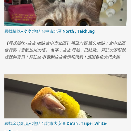
尋找貓咪~皮皮 地點 台中市北區 North , Taichung
【尋找貓咪~皮皮 地點 台中市北區】 轉貼內容 遺失地點：台中北區
健行路（宏總加州大樓） 名字：皮皮 母貓，已結紮。 拜託大家幫我
找我的寶貝！拜託🙏 有看到皮皮麻煩私訊我！感謝各位大恩大德
尋找金頭凱克~ 地點 台北市大安區 Da’an , Taipei ,White-