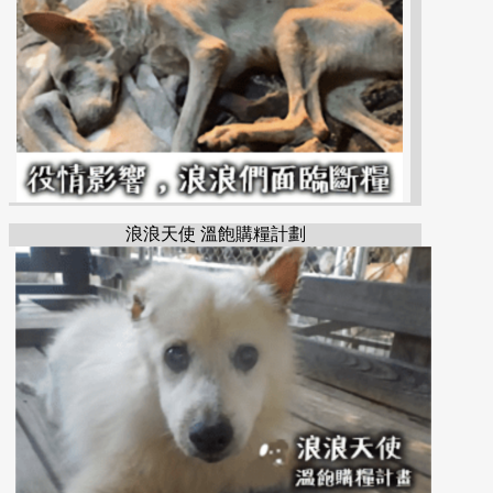
浪浪天使 溫飽購糧計劃