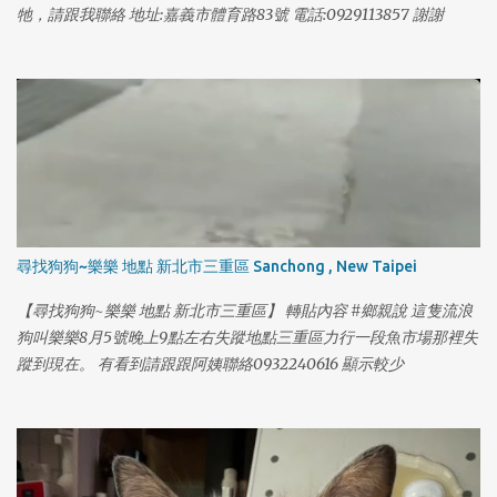
牠，請跟我聯絡 地址:嘉義市體育路83號 電話:0929113857 謝謝
尋找狗狗~樂樂 地點 新北市三重區 Sanchong , New Taipei
【尋找狗狗~樂樂 地點 新北市三重區】 轉貼內容 #鄉親說 這隻流浪
狗叫樂樂8月5號晚上9點左右失蹤地點三重區力行一段魚市場那裡失
蹤到現在。 有看到請跟跟阿姨聯絡0932240616 顯示較少