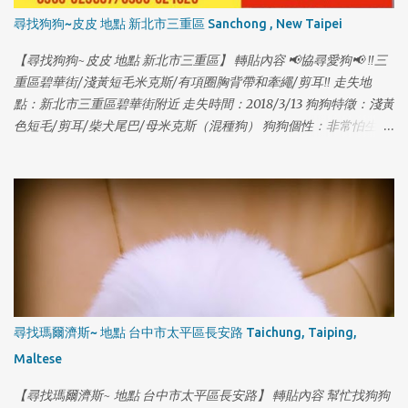
尋找狗狗~皮皮 地點 新北市三重區 Sanchong , New Taipei
【尋找狗狗~皮皮 地點 新北市三重區】 轉貼內容 📢協尋愛狗📢 ‼️三
重區碧華街/淺黃短毛米克斯/有項圈胸背帶和牽繩/剪耳‼️ 走失地
點：新北市三重區碧華街附近 走失時間：2018/3/13 狗狗特徵：淺黃
色短毛/剪耳/柴犬尾巴/母米克斯（混種狗） 狗狗個性：非常怕生、
1
尾巴下垂、走失時有戴項圈胸背帶 狗狗名字：皮皮 [有晶片] 聯絡電
話：0935529607 賴先生 & 0986521323 秦小姐 因為沒注意門沒關
讓她自己跑出門了，請大家幫忙注意是否有她的行蹤，希望皮皮可
以趕快回家...謝謝🙏！ [有晶片] #走失 #狗走失
尋找瑪爾濟斯~ 地點 台中市太平區長安路 Taichung, Taiping,
Maltese
【尋找瑪爾濟斯~ 地點 台中市太平區長安路】 轉貼內容 幫忙找狗狗