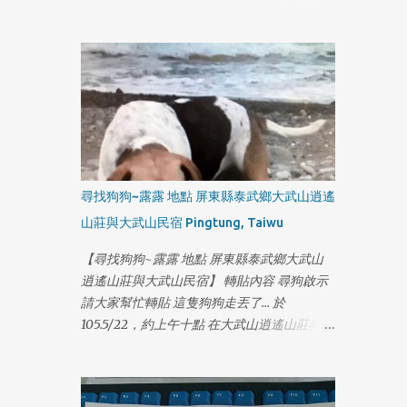
話:0929113857 謝謝
尋找狗狗~露露 地點 屏東縣泰武鄉大武山逍遙
山莊與大武山民宿 Pingtung, Taiwu
【尋找狗狗~露露 地點 屏東縣泰武鄉大武山
逍遙山莊與大武山民宿】 轉貼內容 尋狗啟示
請大家幫忙轉貼 這隻狗狗走丟了... 於
105.5/22，約上午十點 在大武山逍遙山莊與大
武山民宿附近走失， 他叫露露，戴著黃色頸
1
圈 聯絡人：鄭先生