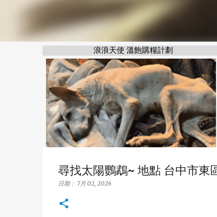
浪浪天使 溫飽購糧計劃
尋找太陽鸚鵡~ 地點 台中市東區 East 
日期：
7月 02, 2026
浪浪天使 溫飽購糧計劃