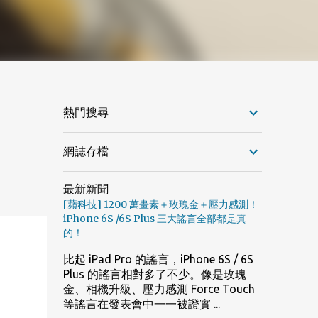
熱門搜尋
網誌存檔
最新新聞
[蘋科技] 1200 萬畫素＋玫瑰金＋壓力感測！
iPhone 6S /6S Plus 三大謠言全部都是真
的！
比起 iPad Pro 的謠言，iPhone 6S / 6S
Plus 的謠言相對多了不少。像是玫瑰
金、相機升級、壓力感測 Force Touch
等謠言在發表會中一一被證實 ...