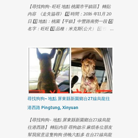
【尋找狗狗~旺旺 地點 桃園市平鎮區】 轉貼
內容 《走失協尋》 2️⃣ 時間：2016 年11月 20
日 3️⃣ 地點：桃園【平鎮】中豐路南勢一段 4️⃣
名字：旺旺 5️⃣ 品種：米克斯(公犬） 6️⃣ 性別/
年齡 ：一歲多 7️⃣ 晶片：無 8️⃣ 結紮：無 9️⃣ 個
性/特徵：黑色短毛。折耳。失蹤時配戴紅色
項圈，金色鈴鐺，失蹤前體重約18公斤。皮毛
略稀疏。 🔟 聯絡方式：0927115888 葉先生
（03）4031691 多多莉寵物
1
尋找狗狗~ 地點 屏東縣新園鄉台27線烏龍往
港西路 Pingtung, Xinyuan
【尋找狗狗~ 地點 屏東縣新園鄉台27線烏龍
往港西路】 轉貼內容 尋狗啟示 麻煩各位朋友
幫我留意這隻狗狗 傍晚六點多 在台27線烏龍