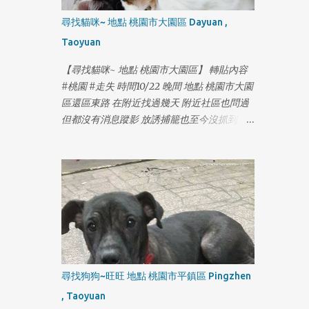
1
尋找貓咪~ 地點 桃園市大園區 Dayuan ,
Taoyuan
【尋找貓咪~ 地點 桃園市大園區】 轉貼內容
#桃園 #走失 時間10/22 晚間 地點 桃園市大園
區還區東路 在附近找過幾天 附近社區也問過
但都沒有消息蹤影 放誘捕籠也至今沒抓到 請
1
大園桃園的朋友幫忙注意一下 有類似的貓出
沒的話請馬上連絡我 感謝!!
https://www.facebook.com/yolanda1103
尋找狗狗~旺旺 地點 桃園市平鎮區 Pingzhen
, Taoyuan