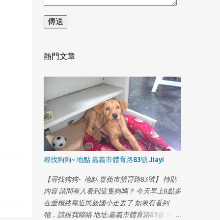
熱門文章
尋找狗狗~ 地點 嘉義市體育路83號 Jiayi
1
【尋找狗狗~ 地點 嘉義市體育路83號】 轉貼
內容 請問有人看到這隻狗嗎？ 今天早上8點多
在垂楊路靠近民族國小走丟了 如果有看到
牠，請跟我聯絡 地址:嘉義市體育路83號 電