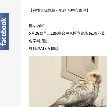
【尋找太陽鸚鵡~ 地點 台中市東區】
轉貼內容
6月28號早上11點在台中東區立德街141號不見
名字叫招財
有腳環Af 6A 開頭