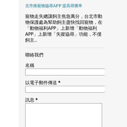
北市推寵物協尋APP 提高尋獲率
寵物走失總讓飼主焦急萬分，台北市動
物保護處為幫助飼主盡快找回寵物，在
「動物福利APP」上新增「動物福利
APP」上新增「失蹤協尋」功能，不僅
飼主...
聯絡我們
名稱
以電子郵件傳送
*
訊息
*