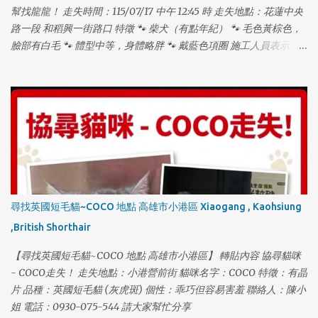
幫找龍龍！ 走失時間：115/07/17 中午 12:45 時 走失地點：花蓮中央
路一段 和稻興一街路口 特徵 🐾 柴犬（有點年紀） 🐾 毛色黃棕色，
臉部有白毛 🐾 體型中等，身體略胖 🐾 戴藍色項圈 施工人員表示有
看到龍龍在水溝裡，但我從下午 2 點找到晚上 11 點都沒發現，龍龍
17 歲，易喘、走路緩慢，走路時頭會有一點歪歪的，嗜睡，聽力退
化聽不見，戴藍項圈。 ⚠️ 不好意思，麻煩大家在幫我們多注意，龍
龍有晶片，母犬已結紮，年紀大，常會發出老人咳嗽的聲音。 📞 聯
絡電話：0912520331 (拜託大家幫幫龍龍！❤️) 如有發現，請立即聯
絡！萬分感謝！🙏🏻
尋找英國短毛貓~COCO 地點 高雄市小港區 Xiaogang , Kaohsiung
,British Shorthair
【尋找英國短毛貓~COCO 地點 高雄市小港區】 轉貼內容 協尋貓咪
- COCO走失！ 走失地點：小港營前街 貓咪名字：COCO 特徵：有晶
片 品種：英國短毛貓 (灰虎斑) 個性：乖巧但容易害羞 聯絡人：陳小
姐 電話：0930-075-544 請大家幫忙分享