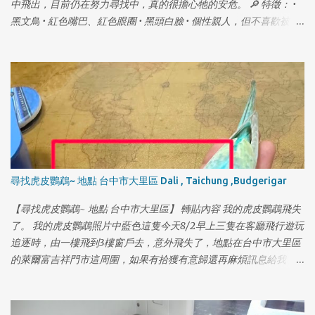
中飛出，目前仍在努力尋找中，真的很擔心牠的安危。 🔎 特徵： •
黑文鳥 • 紅色嘴巴、紅色眼圈 • 黑頭白臉 • 個性親人，但不喜歡被直
接抓，可慢慢接近，讓牠自己上手 📍 走失地點： 桃園市大溪區仁一
街附近（從四樓飛出） 🙏 若有看到、拍到，或願意暫時協助安置，
懇請私訊聯絡我，真的非常感謝！ ⚠️ 請幫忙注意： 不要追趕或驚嚇
牠，只要拍照或提供位置資訊就很有幫助了 拜託大家幫忙留意與轉
發，謝謝你們 🙏
尋找虎皮鸚鵡~ 地點 台中市大里區 Dali , Taichung ,Budgerigar
【尋找虎皮鸚鵡~ 地點 台中市大里區】 轉貼內容 我的虎皮鸚鵡飛失
了。 我的虎皮鸚鵡照片中藍色這隻今天8/2早上三隻在客廳飛行遊玩
追逐時，由一樓飛到3樓窗戶去，意外飛失了，地點在台中市大里區
的萊爾富吉祥門市這周圍，如果有拾獲有意歸還再麻煩訊息給我，
或是你有能力照顧，選擇收養的話，也請好好照顧牠謝謝。