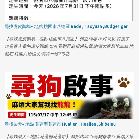
尋找虎皮鸚鵡~ 地點 桃園市八德區 Bade , Taoyuan ,Budgerigar
【尋找虎皮鸚鵡~ 地點 桃園市八德區】 轉貼內容 不好意思 打擾了
這是家人養的虎皮鸚鵡 如有看到再麻煩通知我 謝謝大家幫忙🙏🙏 地
點在 桃園八德區 介壽路一段719巷
尋找柴犬~ 地點 花蓮縣花蓮市 Hualien , Hualien ,ShibaInu
【尋找柴犬~ 地點 花蓮縣花蓮市】 轉貼內容 🐾尋狗啟事🐾 麻煩大家