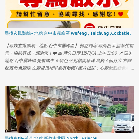
尋找玄鳳鸚鵡~ 地點 台中市霧峰區 Wufeng , Taichung ,Cockatiel
【尋找玄鳳鸚鵡~ 地點 台中市霧峰區】 轉貼內容 尋鳥啟示 請幫忙留
意・協助尋找・感謝您！❤️ 📅 飛失日期 115/7/31 上午 11:00 📍 飛失
地點 台中霧峰區 光復國中 ⭐ 特色 金冠橘面珍珠 鳥齡 3 個月大 右腳
配戴藍色腳環 左腳後指指甲處有萎縮 (圖片標記：右腳配戴藍色腳
環) (圖片標記：左腳後指指甲處萎縮) 📞 聯絡方式： 林先生
0911687770 🐾 牠是我們的家人，請幫幫忙讓牠平安回家！❤️ 🐾
尋找狗狗~黃黃 地點 新竹市北區 North , Hsinchu