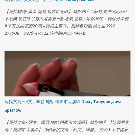
【尋找狗狗~黃黃 地點 新竹市北區】 轉貼內容 #新竹 走失5個月但
不放棄 現在除了努力還需要一點運氣 還有大家的幫忙！轉發分享脆
#平安找回答謝20萬 #特徵左剪耳、戴綠色項圈 吳先生0920-
277508、0976-474522 許小姐0955-494715
尋找文鳥~阿文、嗶醬 地點 桃園市大溪區 Daxi , Taoyuan ,Java
Sparrow
【尋找文鳥~阿文、嗶醬 地點 桃園市大溪區】 轉貼內容 【協尋黑文
鳥｜桃園市大溪區】 我們家的文鳥「阿文、嗶醬」 於 8/1 上午從家