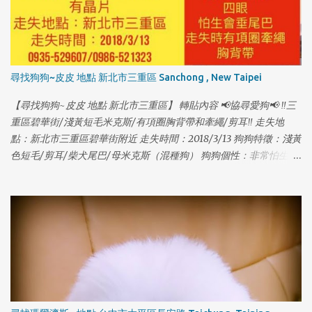
尋找狗狗~皮皮 地點 新北市三重區 Sanchong , New Taipei
【尋找狗狗~皮皮 地點 新北市三重區】 轉貼內容 📢協尋愛狗📢 ‼️三
重區碧華街/淺黃短毛米克斯/有項圈胸背帶和牽繩/剪耳‼️ 走失地
點：新北市三重區碧華街附近 走失時間：2018/3/13 狗狗特徵：淺黃
色短毛/剪耳/柴犬尾巴/母米克斯（混種狗） 狗狗個性：非常怕生、
1
尾巴下垂、走失時有戴項圈胸背帶 狗狗名字：皮皮 [有晶片] 聯絡電
話：0935529607 賴先生 & 0986521323 秦小姐 因為沒注意門沒關
讓她自己跑出門了，請大家幫忙注意是否有她的行蹤，希望皮皮可
以趕快回家...謝謝🙏！ [有晶片] #走失 #狗走失