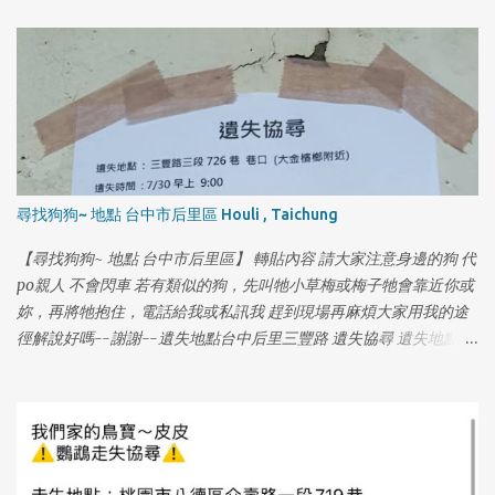
尋找狗狗~ 地點 台中市后里區 Houli , Taichung
【尋找狗狗~ 地點 台中市后里區】 轉貼內容 請大家注意身邊的狗 代
po親人 不會閃車 若有類似的狗，先叫牠小草梅或梅子牠會靠近你或
妳，再將牠抱住，電話給我或私訊我 趕到現場再麻煩大家用我的途
徑解說好嗎--謝謝--遺失地點台中后里三豐路 遺失協尋 遺失地點：
三豐路三段 726 巷 巷口（大金檳榔附近） 遺失時間：7/30 早上
9:00 名字：小草莓 年齡：16 歲 體型：中小型犬 品種：米克斯 晶
片：有 特徵：（鼻子上面有一條勒痕）（青光眼） 連絡電話：0970
008 286 (葉小姐) 尋獲獎金：紅包 5000 元