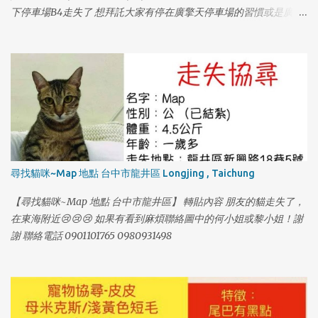
下停車場B4走失了 想拜託大家有停在廣擎天停車場的習慣或是廣擎
天的住戶幫忙找我們家的貓咪😭 他本來在車上的包包裡，打開門順
勢跑出去了；他個性膽小，如果有看到他請不要大聲喊叫，也不要
大動作，他很喜歡吃鱈魚香絲，在家只要聽到包裝聲他就會過來
吃。 也有可能躲在車子底下管線，可以的話請大家幫忙注意，謝謝
大家🙏🏻🙏🏻🙏🏻🙏🏻🙏🏻 如果有找到或看到請聯絡 0976382707
（趙小姐） 0916917598（謝小姐） 再麻煩大家幫忙謝謝大家。
尋找貓咪~Map 地點 台中市龍井區 Longjing , Taichung
【尋找貓咪~Map 地點 台中市龍井區】 轉貼內容 朋友的貓走失了，
1
在東海附近😢😢😢 如果有看到麻煩聯絡圖中的何小姐或黎小姐！謝
謝 聯絡電話 0901101765 0980931498