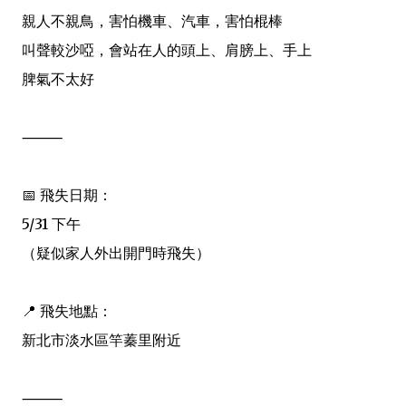
親人不親鳥，害怕機車、汽車，害怕棍棒
叫聲較沙啞，會站在人的頭上、肩膀上、手上
脾氣不太好
⸻
📅 飛失日期：
5/31 下午
（疑似家人外出開門時飛失）
📍 飛失地點：
新北市淡水區竿蓁里附近
⸻