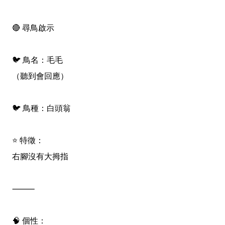
🔴 尋鳥啟示
🐦 鳥名：毛毛
（聽到會回應）
🐦 鳥種：白頭翁
⭐ 特徵：
右腳沒有大拇指
⸻
🧠 個性：