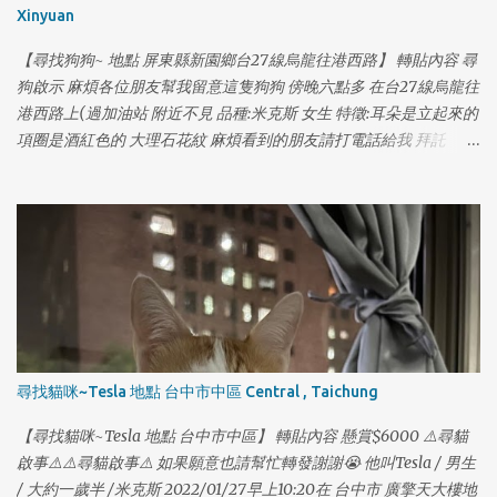
Xinyuan
【尋找狗狗~ 地點 屏東縣新園鄉台27線烏龍往港西路】 轉貼內容 尋
狗啟示 麻煩各位朋友幫我留意這隻狗狗 傍晚六點多 在台27線烏龍往
港西路上(過加油站 附近不見 品種:米克斯 女生 特徵:耳朵是立起來的
項圈是酒紅色的 大理石花紋 麻煩看到的朋友請打電話給我 拜託
0970550197
1
尋找貓咪~Tesla 地點 台中市中區 Central , Taichung
1
【尋找貓咪~Tesla 地點 台中市中區】 轉貼內容 懸賞$6000 ⚠️尋貓
啟事⚠️⚠️尋貓啟事⚠️ 如果願意也請幫忙轉發謝謝😭 他叫Tesla / 男生
/ 大約一歲半 /米克斯 2022/01/27早上10:20在 台中市 廣擎天大樓地