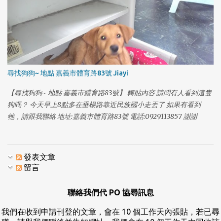
尋找狗狗~ 地點 嘉義市體育路83號 Jiayi
【尋找狗狗~ 地點 嘉義市體育路83號】 轉貼內容 請問有人看到這隻
狗嗎？ 今天早上8點多在垂楊路靠近民族國小走丟了 如果有看到
牠，請跟我聯絡 地址:嘉義市體育路83號 電話:0929113857 謝謝
發表文章
留言
聯絡我們代 PO 協尋訊息
我們在收到申請刊登的文章，會在 10 個工作天內張貼，若已尋