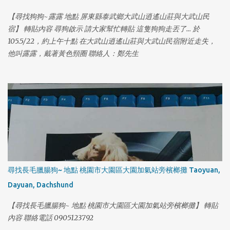
【尋找狗狗~露露 地點 屏東縣泰武鄉大武山逍遙山莊與大武山民
宿】 轉貼內容 尋狗啟示 請大家幫忙轉貼 這隻狗狗走丟了... 於
105.5/22，約上午十點 在大武山逍遙山莊與大武山民宿附近走失，
他叫露露，戴著黃色頸圈 聯絡人：鄭先生
1
尋找長毛臘腸狗~ 地點 桃園市大園區大園加氣站旁檳榔攤 Taoyuan,
Dayuan, Dachshund
【尋找長毛臘腸狗~ 地點 桃園市大園區大園加氣站旁檳榔攤】 轉貼
內容 聯絡電話 0905123792