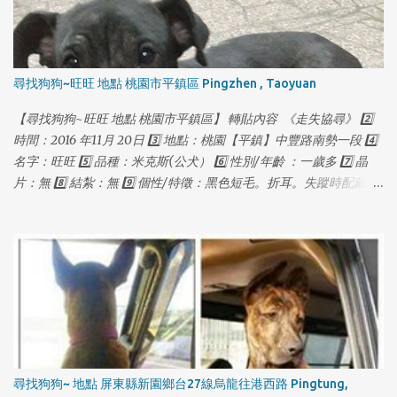
1
1
尋找狗狗~旺旺 地點 桃園市平鎮區 Pingzhen , Taoyuan
【尋找狗狗~旺旺 地點 桃園市平鎮區】 轉貼內容 《走失協尋》 2️⃣
時間：2016 年11月 20日 3️⃣ 地點：桃園【平鎮】中豐路南勢一段 4️⃣
名字：旺旺 5️⃣ 品種：米克斯(公犬） 6️⃣ 性別/年齡 ：一歲多 7️⃣ 晶
片：無 8️⃣ 結紮：無 9️⃣ 個性/特徵：黑色短毛。折耳。失蹤時配戴紅
色項圈，金色鈴鐺，失蹤前體重約18公斤。皮毛略稀疏。 🔟 聯絡方
式：0927115888 葉先生 （03）4031691 多多莉寵物
尋找狗狗~ 地點 屏東縣新園鄉台27線烏龍往港西路 Pingtung,