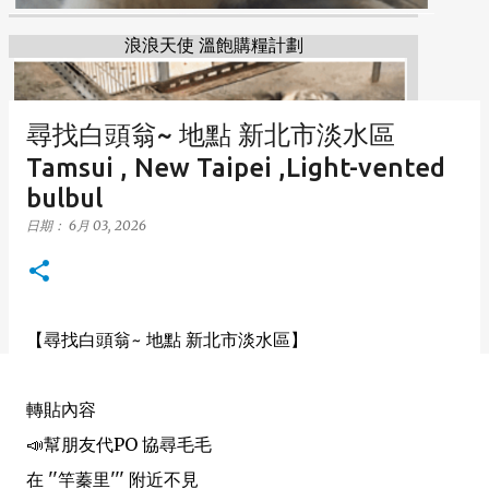
浪浪天使 溫飽購糧計劃
尋找白頭翁~ 地點 新北市淡水區
Tamsui , New Taipei ,Light-vented
bulbul
日期：
6月 03, 2026
【尋找白頭翁~ 地點 新北市淡水區】
轉貼內容
📣幫朋友代PO 協尋毛毛
在 ''竿蓁里''' 附近不見