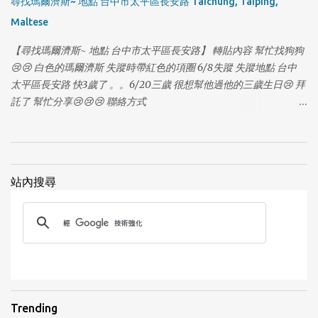
尋找瑪爾濟斯~ 地點 台中市太平區長安路 Taichung, Taiping,
Maltese
【尋找瑪爾濟斯~ 地點 台中市太平區長安路】 轉貼內容 幫忙找狗狗
😢😢 白色的瑪爾濟斯 失蹤時帶紅色的項圈 6/8失蹤 失蹤地點 台中
太平區長安路 快3歲了 。。6/20三歲 很想幫他過他的三歲生日😢 拜
1
託了 幫忙分享😢😢😢 聯絡方式
https://www.facebook.com/profile.php?
id=100006474939803&fref=photo
站內搜尋
1
Trending