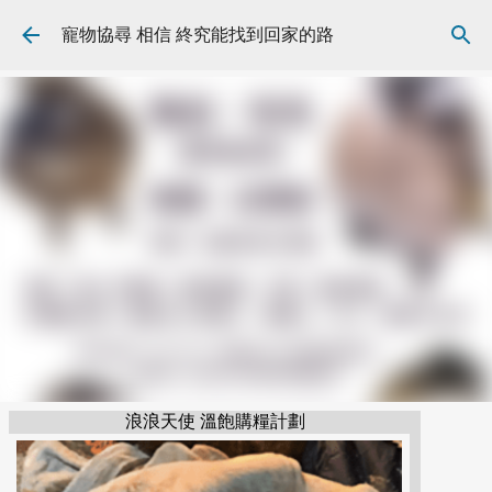
跳到主要內容
寵物協尋 相信 終究能找到回家的路
浪浪天使 溫飽購糧計劃