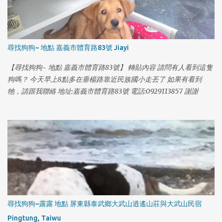
尋找狗狗~ 地點 嘉義市體育路83號 Jiayi
【尋找狗狗~ 地點 嘉義市體育路83號】 轉貼內容 請問有人看到這隻
狗嗎？ 今天早上8點多在垂楊路靠近民族國小走丟了 如果有看到
1
牠，請跟我聯絡 地址:嘉義市體育路83號 電話:0929113857 謝謝
尋找狗狗~露露 地點 屏東縣泰武鄉大武山逍遙山莊與大武山民宿
Pingtung, Taiwu