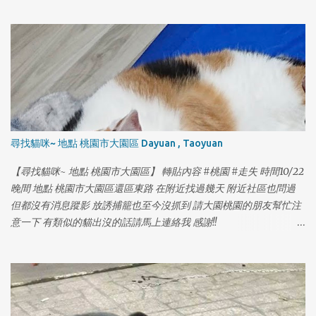
尋找貓咪~ 地點 桃園市大園區 Dayuan , Taoyuan
【尋找貓咪~ 地點 桃園市大園區】 轉貼內容 #桃園 #走失 時間10/22
晚間 地點 桃園市大園區還區東路 在附近找過幾天 附近社區也問過
但都沒有消息蹤影 放誘捕籠也至今沒抓到 請大園桃園的朋友幫忙注
意一下 有類似的貓出沒的話請馬上連絡我 感謝!!
https://www.facebook.com/yolanda1103