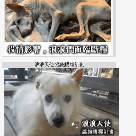
浪浪天使 溫飽購糧計劃