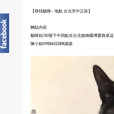
【尋找貓咪~ 地點 台北市中正區】
轉貼內容
貓咪11/30號下午四點在台北植物園博愛路
陳小姐0911451288謝謝