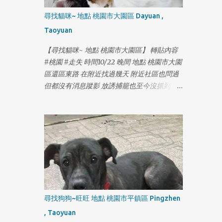
1
尋找貓咪~ 地點 桃園市大園區 Dayuan ,
Taoyuan
【尋找貓咪~ 地點 桃園市大園區】 轉貼內容
#桃園 #走失 時間10/22 晚間 地點 桃園市大園
區還區東路 在附近找過幾天 附近社區也問過
但都沒有消息蹤影 放誘捕籠也至今沒抓到 請
1
大園桃園的朋友幫忙注意一下 有類似的貓出
沒的話請馬上連絡我 感謝!!
https://www.facebook.com/yolanda1103
尋找狗狗~旺旺 地點 桃園市平鎮區 Pingzhen
, Taoyuan