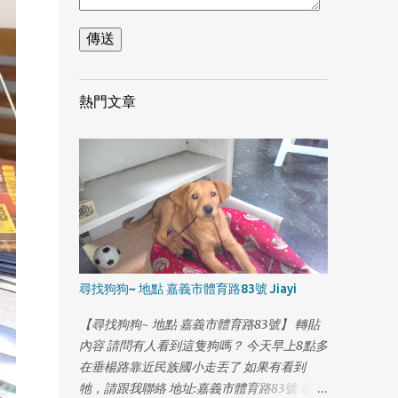
熱門文章
尋找狗狗~ 地點 嘉義市體育路83號 Jiayi
1
【尋找狗狗~ 地點 嘉義市體育路83號】 轉貼
內容 請問有人看到這隻狗嗎？ 今天早上8點多
在垂楊路靠近民族國小走丟了 如果有看到
牠，請跟我聯絡 地址:嘉義市體育路83號 電