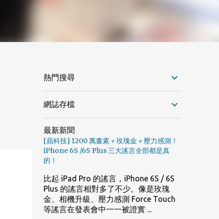
熱門搜尋
網誌存檔
最新新聞
[蘋科技] 1200 萬畫素＋玫瑰金＋壓力感測！
iPhone 6S /6S Plus 三大謠言全部都是真
的！
比起 iPad Pro 的謠言，iPhone 6S / 6S
Plus 的謠言相對多了不少。像是玫瑰
金、相機升級、壓力感測 Force Touch
等謠言在發表會中一一被證實 ...