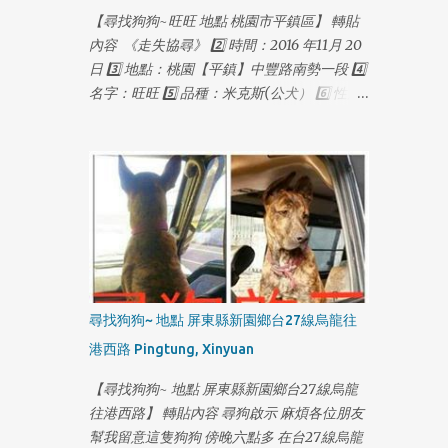
【尋找狗狗~旺旺 地點 桃園市平鎮區】 轉貼
內容 《走失協尋》 2️⃣ 時間：2016 年11月 20
日 3️⃣ 地點：桃園【平鎮】中豐路南勢一段 4️⃣
名字：旺旺 5️⃣ 品種：米克斯(公犬） 6️⃣ 性別/
年齡 ：一歲多 7️⃣ 晶片：無 8️⃣ 結紮：無 9️⃣ 個
性/特徵：黑色短毛。折耳。失蹤時配戴紅色
項圈，金色鈴鐺，失蹤前體重約18公斤。皮毛
略稀疏。 🔟 聯絡方式：0927115888 葉先生
（03）4031691 多多莉寵物
1
尋找狗狗~ 地點 屏東縣新園鄉台27線烏龍往
港西路 Pingtung, Xinyuan
【尋找狗狗~ 地點 屏東縣新園鄉台27線烏龍
往港西路】 轉貼內容 尋狗啟示 麻煩各位朋友
幫我留意這隻狗狗 傍晚六點多 在台27線烏龍