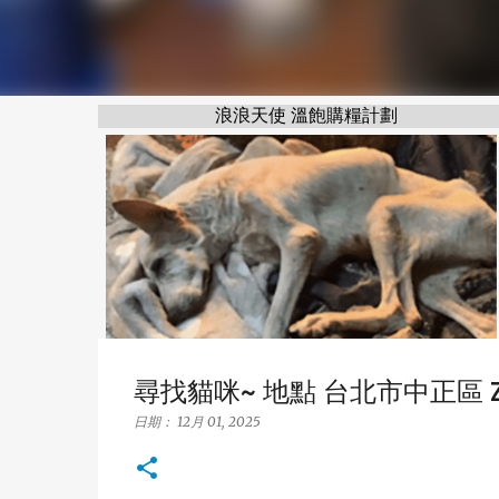
浪浪天使 溫飽購糧計劃
尋找貓咪~ 地點 台北市中正區 Zhon
日期：
12月 01, 2025
浪浪天使 溫飽購糧計劃