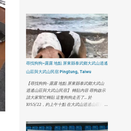
話:0929113857 謝謝
尋找狗狗~露露 地點 屏東縣泰武鄉大武山逍遙
山莊與大武山民宿 Pingtung, Taiwu
【尋找狗狗~露露 地點 屏東縣泰武鄉大武山
逍遙山莊與大武山民宿】 轉貼內容 尋狗啟示
請大家幫忙轉貼 這隻狗狗走丟了... 於
105.5/22，約上午十點 在大武山逍遙山莊與大
武山民宿附近走失， 他叫露露，戴著黃色頸
1
圈 聯絡人：鄭先生