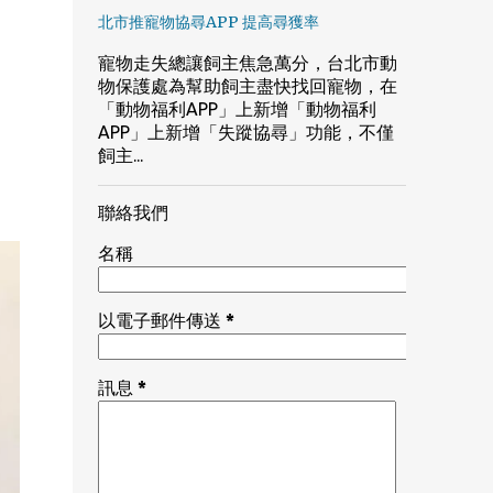
北市推寵物協尋APP 提高尋獲率
寵物走失總讓飼主焦急萬分，台北市動
物保護處為幫助飼主盡快找回寵物，在
「動物福利APP」上新增「動物福利
APP」上新增「失蹤協尋」功能，不僅
飼主...
聯絡我們
名稱
以電子郵件傳送
*
訊息
*