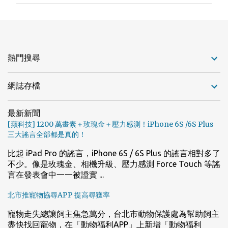
熱門搜尋
網誌存檔
最新新聞
[蘋科技] 1200 萬畫素＋玫瑰金＋壓力感測！iPhone 6S /6S Plus
三大謠言全部都是真的！
比起 iPad Pro 的謠言，iPhone 6S / 6S Plus 的謠言相對多了
不少。像是玫瑰金、相機升級、壓力感測 Force Touch 等謠
言在發表會中一一被證實 ...
北市推寵物協尋APP 提高尋獲率
寵物走失總讓飼主焦急萬分，台北市動物保護處為幫助飼主
盡快找回寵物，在「動物福利APP」上新增「動物福利