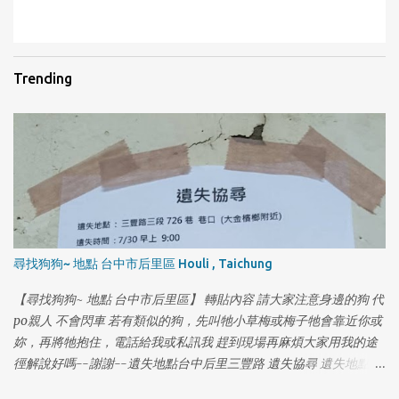
1
Trending
尋找狗狗~ 地點 台中市后里區 Houli , Taichung
【尋找狗狗~ 地點 台中市后里區】 轉貼內容 請大家注意身邊的狗 代
po親人 不會閃車 若有類似的狗，先叫牠小草梅或梅子牠會靠近你或
妳，再將牠抱住，電話給我或私訊我 趕到現場再麻煩大家用我的途
徑解說好嗎--謝謝--遺失地點台中后里三豐路 遺失協尋 遺失地點：
三豐路三段 726 巷 巷口（大金檳榔附近） 遺失時間：7/30 早上