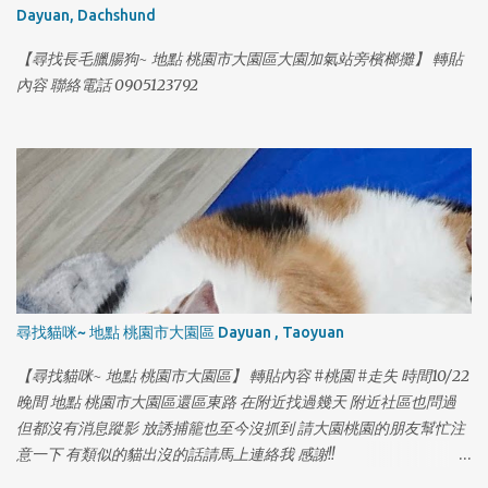
Dayuan, Dachshund
【尋找長毛臘腸狗~ 地點 桃園市大園區大園加氣站旁檳榔攤】 轉貼
內容 聯絡電話 0905123792
尋找貓咪~ 地點 桃園市大園區 Dayuan , Taoyuan
【尋找貓咪~ 地點 桃園市大園區】 轉貼內容 #桃園 #走失 時間10/22
晚間 地點 桃園市大園區還區東路 在附近找過幾天 附近社區也問過
但都沒有消息蹤影 放誘捕籠也至今沒抓到 請大園桃園的朋友幫忙注
意一下 有類似的貓出沒的話請馬上連絡我 感謝!!
https://www.facebook.com/yolanda1103