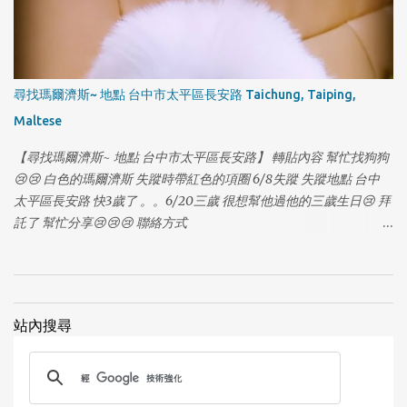
尋找瑪爾濟斯~ 地點 台中市太平區長安路 Taichung, Taiping,
Maltese
【尋找瑪爾濟斯~ 地點 台中市太平區長安路】 轉貼內容 幫忙找狗狗
😢😢 白色的瑪爾濟斯 失蹤時帶紅色的項圈 6/8失蹤 失蹤地點 台中
太平區長安路 快3歲了 。。6/20三歲 很想幫他過他的三歲生日😢 拜
1
託了 幫忙分享😢😢😢 聯絡方式
https://www.facebook.com/profile.php?
id=100006474939803&fref=photo
站內搜尋