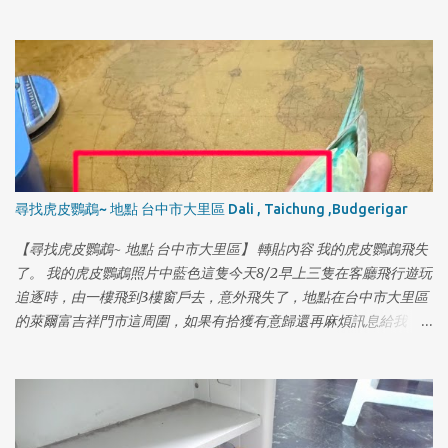
尋找虎皮鸚鵡~ 地點 台中市大里區 Dali , Taichung ,Budgerigar
【尋找虎皮鸚鵡~ 地點 台中市大里區】 轉貼內容 我的虎皮鸚鵡飛失
了。 我的虎皮鸚鵡照片中藍色這隻今天8/2早上三隻在客廳飛行遊玩
追逐時，由一樓飛到3樓窗戶去，意外飛失了，地點在台中市大里區
的萊爾富吉祥門市這周圍，如果有拾獲有意歸還再麻煩訊息給我，
或是你有能力照顧，選擇收養的話，也請好好照顧牠謝謝。