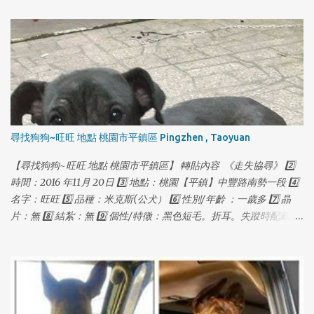
1
1
尋找狗狗~旺旺 地點 桃園市平鎮區 Pingzhen , Taoyuan
【尋找狗狗~旺旺 地點 桃園市平鎮區】 轉貼內容 《走失協尋》 2️⃣
時間：2016 年11月 20日 3️⃣ 地點：桃園【平鎮】中豐路南勢一段 4️⃣
名字：旺旺 5️⃣ 品種：米克斯(公犬） 6️⃣ 性別/年齡 ：一歲多 7️⃣ 晶
片：無 8️⃣ 結紮：無 9️⃣ 個性/特徵：黑色短毛。折耳。失蹤時配戴紅
色項圈，金色鈴鐺，失蹤前體重約18公斤。皮毛略稀疏。 🔟 聯絡方
式：0927115888 葉先生 （03）4031691 多多莉寵物