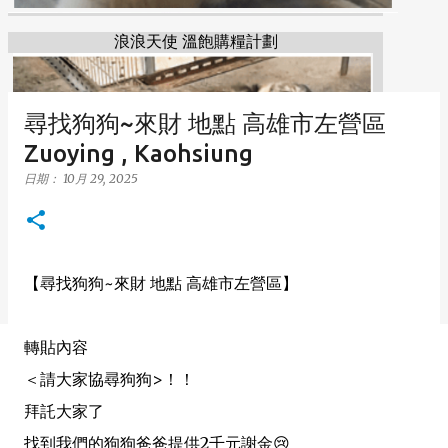
浪浪天使 溫飽購糧計劃
尋找狗狗~來財 地點 高雄市左營區
Zuoying , Kaohsiung
日期：
10月 29, 2025
【尋找狗狗~來財 地點 高雄市左營區】
轉貼內容
＜請大家協尋狗狗>！！
拜託大家了
找到我們的狗狗爸爸提供2千元謝金😢