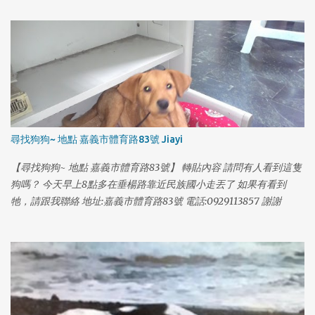
尋找狗狗~ 地點 嘉義市體育路83號 Jiayi
【尋找狗狗~ 地點 嘉義市體育路83號】 轉貼內容 請問有人看到這隻
狗嗎？ 今天早上8點多在垂楊路靠近民族國小走丟了 如果有看到
1
牠，請跟我聯絡 地址:嘉義市體育路83號 電話:0929113857 謝謝