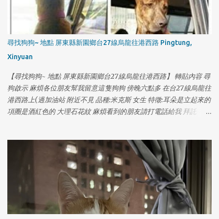
尋找狗狗~ 地點 屏東縣新園鄉台27線烏龍往港西路 Pingtung,
Xinyuan
【尋找狗狗~ 地點 屏東縣新園鄉台27線烏龍往港西路】 轉貼內容 尋
狗啟示 麻煩各位朋友幫我留意這隻狗狗 傍晚六點多 在台27線烏龍往
港西路上(過加油站 附近不見 品種:米克斯 女生 特徵:耳朵是立起來的
項圈是酒紅色的 大理石花紋 麻煩看到的朋友請打電話給我 拜託
0970550197
1