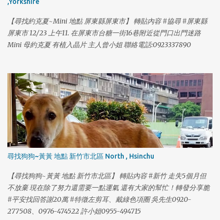
,Yorkshire
【尋找約克夏~Mini 地點 屏東縣屏東市】 轉貼內容 #協尋 #屏東縣
屏東市 12/23 上午11. 在屏東市台糖一街16巷附近從門口出門迷路
Mini 母約克夏 有植入晶片 主人曾小姐 聯絡電話:0923337890
尋找狗狗~黃黃 地點 新竹市北區 North , Hsinchu
【尋找狗狗~黃黃 地點 新竹市北區】 轉貼內容 #新竹 走失5個月但
不放棄 現在除了努力還需要一點運氣 還有大家的幫忙！轉發分享脆
#平安找回答謝20萬 #特徵左剪耳、戴綠色項圈 吳先生0920-
277508、0976-474522 許小姐0955-494715