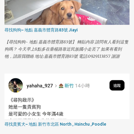
尋找狗狗~ 地點 嘉義市體育路83號 Jiayi
【尋找狗狗~ 地點 嘉義市體育路83號】 轉貼內容 請問有人看到這隻
狗嗎？ 今天早上8點多在垂楊路靠近民族國小走丟了 如果有看到
牠，請跟我聯絡 地址:嘉義市體育路83號 電話:0929113857 謝謝
尋找貴賓犬~ 地點 新竹市北區 North , Hsinchu ,Poodle