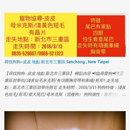
尋找狗狗~皮皮 地點 新北市三重區 Sanchong , New Taipei
【尋找狗狗~皮皮 地點 新北市三重區】 轉貼內容 📢協尋愛狗📢 ‼️三
重區碧華街/淺黃短毛米克斯/有項圈胸背帶和牽繩/剪耳‼️ 走失地
點：新北市三重區碧華街附近 走失時間：2018/3/13 狗狗特徵：淺黃
色短毛/剪耳/柴犬尾巴/母米克斯（混種狗） 狗狗個性：非常怕生、
1
尾巴下垂、走失時有戴項圈胸背帶 狗狗名字：皮皮 [有晶片] 聯絡電
話：0935529607 賴先生 & 0986521323 秦小姐 因為沒注意門沒關
讓她自己跑出門了，請大家幫忙注意是否有她的行蹤，希望皮皮可
以趕快回家...謝謝🙏！ [有晶片] #走失 #狗走失