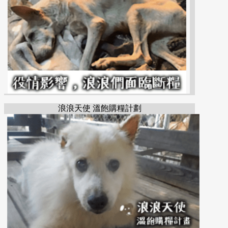
浪浪天使 溫飽購糧計劃