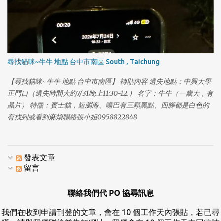
尋找貓咪~牛牛 地點 台中市南區 South , Taichung
【尋找貓咪~牛牛 地點 台中市南區】 轉貼內容 遺失地點：中興大學
正門口（遺失時間大約7/31晚上11:30-12.） 名字：牛牛（一歲大，有
晶片） 特徵：賓士貓，短瀏海、嘴巴有三顆黑點、四腳都是白色的
有找到或看到麻煩聯絡張小姐0958822848
發表文章
留言
聯絡我們代 PO 協尋訊息
我們在收到申請刊登的文章，會在 10 個工作天內張貼，若已尋