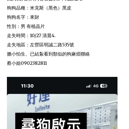
狗狗品種：米克斯（黑色）黑皮
狗狗名字：來財
性別：男 有植晶片
走失時間：10/27 清晨4.
走失地區：左營區明誠二路535號
膽小怕生、已結紮看到類似的狗麻煩聯絡
蔡小姐0902382811