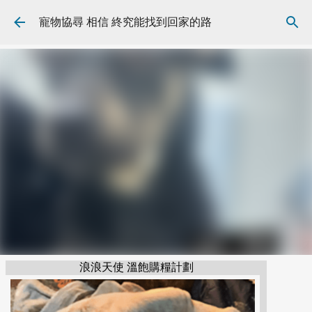
跳到主要內容
寵物協尋 相信 終究能找到回家的路
浪浪天使 溫飽購糧計劃