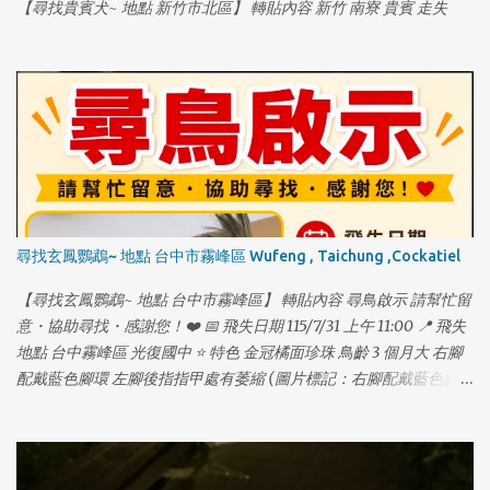
【尋找貴賓犬~ 地點 新竹市北區】 轉貼內容 新竹 南寮 貴賓 走失
尋找玄鳳鸚鵡~ 地點 台中市霧峰區 Wufeng , Taichung ,Cockatiel
【尋找玄鳳鸚鵡~ 地點 台中市霧峰區】 轉貼內容 尋鳥啟示 請幫忙留
意・協助尋找・感謝您！❤️ 📅 飛失日期 115/7/31 上午 11:00 📍 飛失
地點 台中霧峰區 光復國中 ⭐ 特色 金冠橘面珍珠 鳥齡 3 個月大 右腳
配戴藍色腳環 左腳後指指甲處有萎縮 (圖片標記：右腳配戴藍色腳
環) (圖片標記：左腳後指指甲處萎縮) 📞 聯絡方式： 林先生
0911687770 🐾 牠是我們的家人，請幫幫忙讓牠平安回家！❤️ 🐾