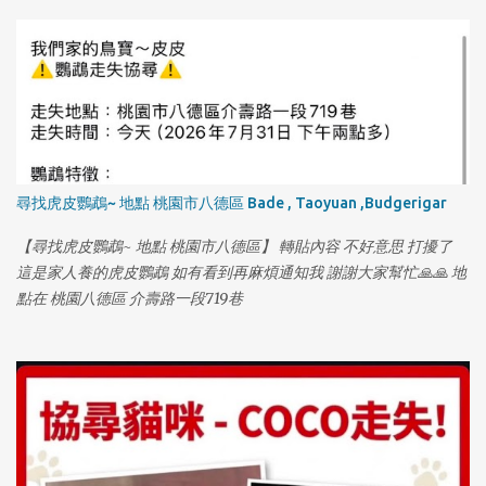
9:00 名字：小草莓 年齡：16 歲 體型：中小型犬 品種：米克斯 晶
片：有 特徵：（鼻子上面有一條勒痕）（青光眼） 連絡電話：0970
008 286 (葉小姐) 尋獲獎金：紅包 5000 元
尋找虎皮鸚鵡~ 地點 桃園市八德區 Bade , Taoyuan ,Budgerigar
【尋找虎皮鸚鵡~ 地點 桃園市八德區】 轉貼內容 不好意思 打擾了
這是家人養的虎皮鸚鵡 如有看到再麻煩通知我 謝謝大家幫忙🙏🙏 地
點在 桃園八德區 介壽路一段719巷