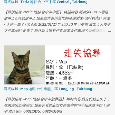
尋找貓咪~Tesla 地點 台中市中區 Central , Taichung
1
【尋找貓咪~Tesla 地點 台中市中區】 轉貼內容 懸賞$6000 ⚠️尋貓
啟事⚠️⚠️尋貓啟事⚠️ 如果願意也請幫忙轉發謝謝😭 他叫Tesla / 男生
/ 大約一歲半 /米克斯 2022/01/27早上10:20在 台中市 廣擎天大樓地
下停車場B4走失了 想拜託大家有停在廣擎天停車場的習慣或是廣擎
天的住戶幫忙找我們家的貓咪😭 他本來在車上的包包裡，打開門順
勢跑出去了；他個性膽小，如果有看到他請不要大聲喊叫，也不要
大動作，他很喜歡吃鱈魚香絲，在家只要聽到包裝聲他就會過來
吃。 也有可能躲在車子底下管線，可以的話請大家幫忙注意，謝謝
大家🙏🏻🙏🏻🙏🏻🙏🏻🙏🏻 如果有找到或看到請聯絡 0976382707
（趙小姐） 0916917598（謝小姐） 再麻煩大家幫忙謝謝大家。
尋找貓咪~Map 地點 台中市龍井區 Longjing , Taichung
【尋找貓咪~Map 地點 台中市龍井區】 轉貼內容 朋友的貓走失了，
1
在東海附近😢😢😢 如果有看到麻煩聯絡圖中的何小姐或黎小姐！謝
謝 聯絡電話 0901101765 0980931498