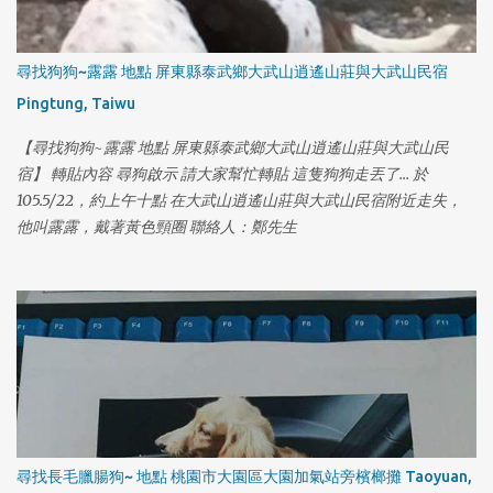
尋找狗狗~露露 地點 屏東縣泰武鄉大武山逍遙山莊與大武山民宿
Pingtung, Taiwu
【尋找狗狗~露露 地點 屏東縣泰武鄉大武山逍遙山莊與大武山民
宿】 轉貼內容 尋狗啟示 請大家幫忙轉貼 這隻狗狗走丟了... 於
105.5/22，約上午十點 在大武山逍遙山莊與大武山民宿附近走失，
他叫露露，戴著黃色頸圈 聯絡人：鄭先生
1
尋找長毛臘腸狗~ 地點 桃園市大園區大園加氣站旁檳榔攤 Taoyuan,