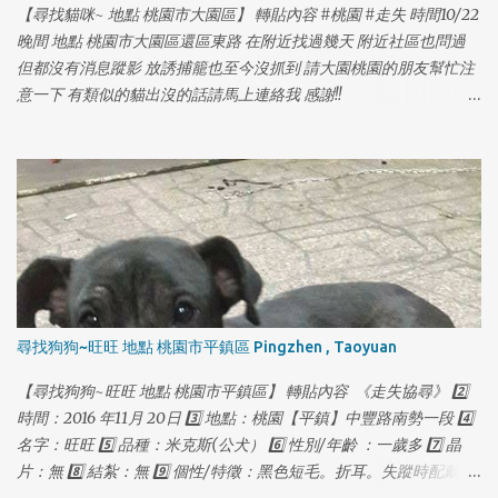
【尋找貓咪~ 地點 桃園市大園區】 轉貼內容 #桃園 #走失 時間10/22
晚間 地點 桃園市大園區還區東路 在附近找過幾天 附近社區也問過
但都沒有消息蹤影 放誘捕籠也至今沒抓到 請大園桃園的朋友幫忙注
意一下 有類似的貓出沒的話請馬上連絡我 感謝!!
https://www.facebook.com/yolanda1103
1
1
尋找狗狗~旺旺 地點 桃園市平鎮區 Pingzhen , Taoyuan
【尋找狗狗~旺旺 地點 桃園市平鎮區】 轉貼內容 《走失協尋》 2️⃣
時間：2016 年11月 20日 3️⃣ 地點：桃園【平鎮】中豐路南勢一段 4️⃣
名字：旺旺 5️⃣ 品種：米克斯(公犬） 6️⃣ 性別/年齡 ：一歲多 7️⃣ 晶
片：無 8️⃣ 結紮：無 9️⃣ 個性/特徵：黑色短毛。折耳。失蹤時配戴紅
色項圈，金色鈴鐺，失蹤前體重約18公斤。皮毛略稀疏。 🔟 聯絡方