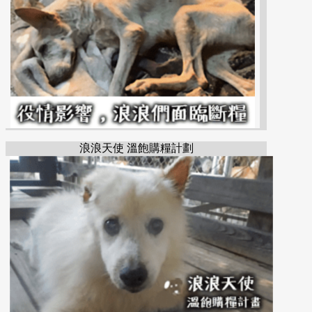
浪浪天使 溫飽購糧計劃