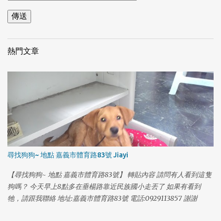
熱門文章
尋找狗狗~ 地點 嘉義市體育路83號 Jiayi
【尋找狗狗~ 地點 嘉義市體育路83號】 轉貼內容 請問有人看到這隻
狗嗎？ 今天早上8點多在垂楊路靠近民族國小走丟了 如果有看到
1
牠，請跟我聯絡 地址:嘉義市體育路83號 電話:0929113857 謝謝