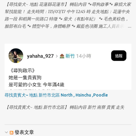
【尋找柴犬~ 地點 花蓮縣花蓮市】 轉貼內容 🐾尋狗啟事🐾 麻煩大家
幫找龍龍！ 走失時間：115/07/17 中午 12:45 時 走失地點：花蓮中央
路一段 和稻興一街路口 特徵 🐾 柴犬（有點年紀） 🐾 毛色黃棕色，
臉部有白毛 🐾 體型中等，身體略胖 🐾 戴藍色項圈 施工人員表示有
看到龍龍在水溝裡，但我從下午 2 點找到晚上 11 點都沒發現，龍龍
17 歲，易喘、走路緩慢，走路時頭會有一點歪歪的，嗜睡，聽力退
化聽不見，戴藍項圈。 ⚠️ 不好意思，麻煩大家在幫我們多注意，龍
龍有晶片，母犬已結紮，年紀大，常會發出老人咳嗽的聲音。 📞 聯
絡電話：0912520331 (拜託大家幫幫龍龍！❤️) 如有發現，請立即聯
絡！萬分感謝！🙏🏻
尋找貴賓犬~ 地點 新竹市北區 North , Hsinchu ,Poodle
【尋找貴賓犬~ 地點 新竹市北區】 轉貼內容 新竹 南寮 貴賓 走失
發表文章