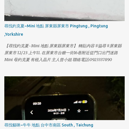
尋找約克夏~Mini 地點 屏東縣屏東市 Pingtung , Pingtung
,Yorkshire
【尋找約克夏~Mini 地點 屏東縣屏東市】 轉貼內容 #協尋 #屏東縣
屏東市 12/23 上午11. 在屏東市台糖一街16巷附近從門口出門迷路
Mini 母約克夏 有植入晶片 主人曾小姐 聯絡電話:0923337890
尋找貓咪~牛牛 地點 台中市南區 South , Taichung