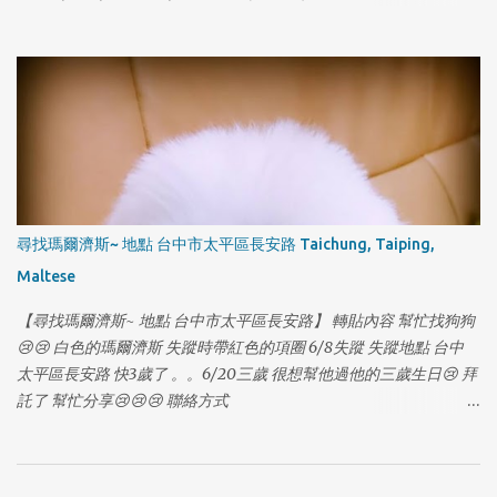
1
尾巴下垂、走失時有戴項圈胸背帶 狗狗名字：皮皮 [有晶片] 聯絡電
話：0935529607 賴先生 & 0986521323 秦小姐 因為沒注意門沒關
讓她自己跑出門了，請大家幫忙注意是否有她的行蹤，希望皮皮可
以趕快回家...謝謝🙏！ [有晶片] #走失 #狗走失
尋找瑪爾濟斯~ 地點 台中市太平區長安路 Taichung, Taiping,
Maltese
【尋找瑪爾濟斯~ 地點 台中市太平區長安路】 轉貼內容 幫忙找狗狗
😢😢 白色的瑪爾濟斯 失蹤時帶紅色的項圈 6/8失蹤 失蹤地點 台中
太平區長安路 快3歲了 。。6/20三歲 很想幫他過他的三歲生日😢 拜
1
託了 幫忙分享😢😢😢 聯絡方式
https://www.facebook.com/profile.php?
id=100006474939803&fref=photo