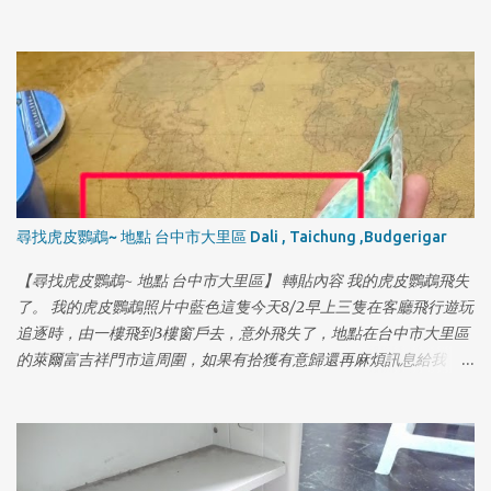
尋找虎皮鸚鵡~ 地點 台中市大里區 Dali , Taichung ,Budgerigar
【尋找虎皮鸚鵡~ 地點 台中市大里區】 轉貼內容 我的虎皮鸚鵡飛失
了。 我的虎皮鸚鵡照片中藍色這隻今天8/2早上三隻在客廳飛行遊玩
追逐時，由一樓飛到3樓窗戶去，意外飛失了，地點在台中市大里區
的萊爾富吉祥門市這周圍，如果有拾獲有意歸還再麻煩訊息給我，
或是你有能力照顧，選擇收養的話，也請好好照顧牠謝謝。