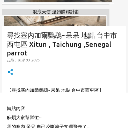
浪浪天使 溫飽購糧計劃
尋找塞內加爾鸚鵡~呆呆 地點 台中市
西屯區 Xitun , Taichung ,Senegal
parrot
日期：
10月 03, 2025
【尋找塞內加爾鸚鵡~呆呆 地點 台中市西屯區】
轉貼內容
麻煩大家幫幫忙~
我的賽內 呆呆 自己咬斷籠子扣環飛走了...