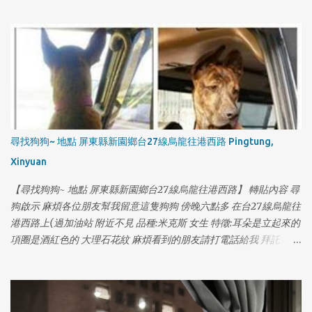
式：0927115888 葉先生 （03）4031691 多多莉寵物
尋找狗狗~ 地點 屏東縣新園鄉台27線烏龍往港西路 Pingtung,
Xinyuan
【尋找狗狗~ 地點 屏東縣新園鄉台27線烏龍往港西路】 轉貼內容 尋
狗啟示 麻煩各位朋友幫我留意這隻狗狗 傍晚六點多 在台27線烏龍往
港西路上(過加油站 附近不見 品種:米克斯 女生 特徵:耳朵是立起來的
項圈是酒紅色的 大理石花紋 麻煩看到的朋友請打電話給我 拜託
0970550197