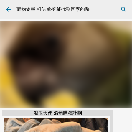
跳到主要內容
寵物協尋 相信 終究能找到回家的路
浪浪天使 溫飽購糧計劃