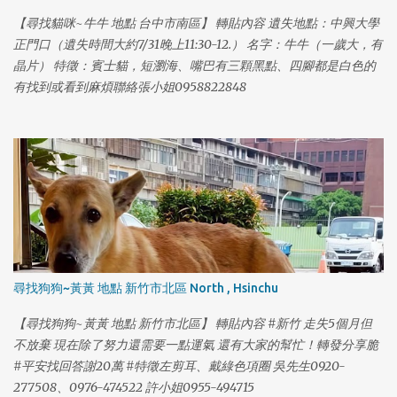
【尋找貓咪~牛牛 地點 台中市南區】 轉貼內容 遺失地點：中興大學
正門口（遺失時間大約7/31晚上11:30-12.） 名字：牛牛（一歲大，有
晶片） 特徵：賓士貓，短瀏海、嘴巴有三顆黑點、四腳都是白色的
有找到或看到麻煩聯絡張小姐0958822848
尋找狗狗~黃黃 地點 新竹市北區 North , Hsinchu
【尋找狗狗~黃黃 地點 新竹市北區】 轉貼內容 #新竹 走失5個月但
不放棄 現在除了努力還需要一點運氣 還有大家的幫忙！轉發分享脆
#平安找回答謝20萬 #特徵左剪耳、戴綠色項圈 吳先生0920-
277508、0976-474522 許小姐0955-494715