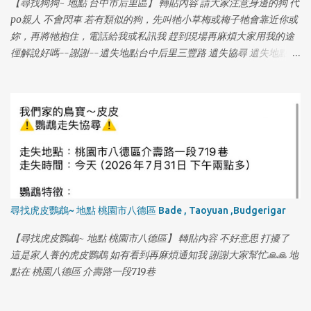
【尋找狗狗~ 地點 台中市后里區】 轉貼內容 請大家注意身邊的狗 代
po親人 不會閃車 若有類似的狗，先叫牠小草梅或梅子牠會靠近你或
妳，再將牠抱住，電話給我或私訊我 趕到現場再麻煩大家用我的途
徑解說好嗎--謝謝--遺失地點台中后里三豐路 遺失協尋 遺失地點：
三豐路三段 726 巷 巷口（大金檳榔附近） 遺失時間：7/30 早上
9:00 名字：小草莓 年齡：16 歲 體型：中小型犬 品種：米克斯 晶
片：有 特徵：（鼻子上面有一條勒痕）（青光眼） 連絡電話：0970
008 286 (葉小姐) 尋獲獎金：紅包 5000 元
尋找虎皮鸚鵡~ 地點 桃園市八德區 Bade , Taoyuan ,Budgerigar
【尋找虎皮鸚鵡~ 地點 桃園市八德區】 轉貼內容 不好意思 打擾了
這是家人養的虎皮鸚鵡 如有看到再麻煩通知我 謝謝大家幫忙🙏🙏 地
點在 桃園八德區 介壽路一段719巷