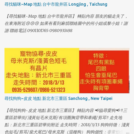
尋找貓咪~Map 地點 台中市龍井區 Longjing , Taichung
【尋找貓咪~Map 地點 台中市龍井區】 轉貼內容 朋友的貓走失了，
1
在東海附近😢😢😢 如果有看到麻煩聯絡圖中的何小姐或黎小姐！謝
謝 聯絡電話 0901101765 0980931498
尋找狗狗~皮皮 地點 新北市三重區 Sanchong , New Taipei
【尋找狗狗~皮皮 地點 新北市三重區】 轉貼內容 📢協尋愛狗📢 ‼️三
重區碧華街/淺黃短毛米克斯/有項圈胸背帶和牽繩/剪耳‼️ 走失地
點：新北市三重區碧華街附近 走失時間：2018/3/13 狗狗特徵：淺黃
色短毛/剪耳/柴犬尾巴/母米克斯（混種狗） 狗狗個性：非常怕生、