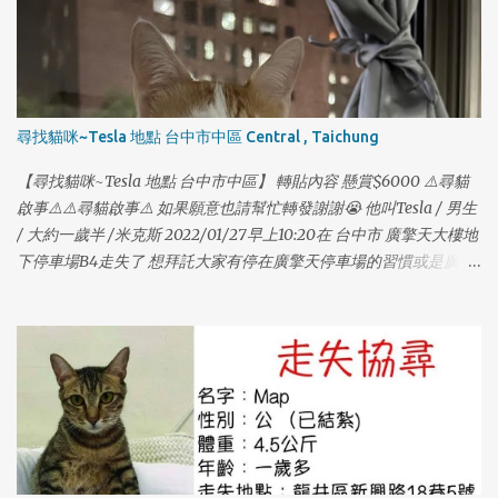
1
尋找貓咪~Tesla 地點 台中市中區 Central , Taichung
1
【尋找貓咪~Tesla 地點 台中市中區】 轉貼內容 懸賞$6000 ⚠️尋貓
啟事⚠️⚠️尋貓啟事⚠️ 如果願意也請幫忙轉發謝謝😭 他叫Tesla / 男生
/ 大約一歲半 /米克斯 2022/01/27早上10:20在 台中市 廣擎天大樓地
下停車場B4走失了 想拜託大家有停在廣擎天停車場的習慣或是廣擎
天的住戶幫忙找我們家的貓咪😭 他本來在車上的包包裡，打開門順
勢跑出去了；他個性膽小，如果有看到他請不要大聲喊叫，也不要
大動作，他很喜歡吃鱈魚香絲，在家只要聽到包裝聲他就會過來
吃。 也有可能躲在車子底下管線，可以的話請大家幫忙注意，謝謝
大家🙏🏻🙏🏻🙏🏻🙏🏻🙏🏻 如果有找到或看到請聯絡 0976382707
（趙小姐） 0916917598（謝小姐） 再麻煩大家幫忙謝謝大家。