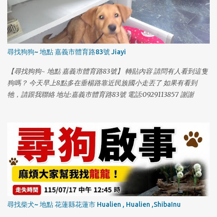
尋找狗狗~ 地點 嘉義市體育路83號 Jiayi
【尋找狗狗~ 地點 嘉義市體育路83號】 轉貼內容 請問有人看到這隻
狗嗎？ 今天早上8點多在垂楊路靠近民族國小走丟了 如果有看到
牠，請跟我聯絡 地址:嘉義市體育路83號 電話:0929113857 謝謝
尋找柴犬~ 地點 花蓮縣花蓮市 Hualien , Hualien ,ShibaInu