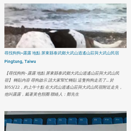
尋找狗狗~露露 地點 屏東縣泰武鄉大武山逍遙山莊與大武山民宿
Pingtung, Taiwu
【尋找狗狗~露露 地點 屏東縣泰武鄉大武山逍遙山莊與大武山民
宿】 轉貼內容 尋狗啟示 請大家幫忙轉貼 這隻狗狗走丟了... 於
105.5/22，約上午十點 在大武山逍遙山莊與大武山民宿附近走失，
他叫露露，戴著黃色頸圈 聯絡人：鄭先生