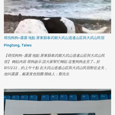
尋找狗狗~露露 地點 屏東縣泰武鄉大武山逍遙山莊與大武山民宿
Pingtung, Taiwu
【尋找狗狗~露露 地點 屏東縣泰武鄉大武山逍遙山莊與大武山民
宿】 轉貼內容 尋狗啟示 請大家幫忙轉貼 這隻狗狗走丟了... 於
105.5/22，約上午十點 在大武山逍遙山莊與大武山民宿附近走失，
他叫露露，戴著黃色頸圈 聯絡人：鄭先生