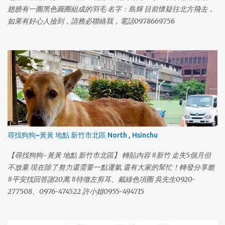
翅膀有一圈黑色圓圈組成的羽毛 名字：島輝 目前懷疑往北方飛去，
如果有好心人撿到，請務必聯絡我，電話0978669756
尋找狗狗~黃黃 地點 新竹市北區 North , Hsinchu
【尋找狗狗~黃黃 地點 新竹市北區】 轉貼內容 #新竹 走失5個月但
不放棄 現在除了努力還需要一點運氣 還有大家的幫忙！轉發分享脆
#平安找回答謝20萬 #特徵左剪耳、戴綠色項圈 吳先生0920-
277508、0976-474522 許小姐0955-494715