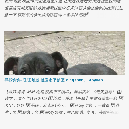
晚間 地點 桃園市大園區還區東路 在附近找過幾天 附近社區也問過
但都沒有消息蹤影 放誘捕籠也至今沒抓到 請大園桃園的朋友幫忙注
意一下 有類似的貓出沒的話請馬上連絡我 感謝!!
https://www.facebook.com/yolanda1103
1
1
尋找狗狗~旺旺 地點 桃園市平鎮區 Pingzhen , Taoyuan
【尋找狗狗~旺旺 地點 桃園市平鎮區】 轉貼內容 《走失協尋》 2️⃣
時間：2016 年11月 20日 3️⃣ 地點：桃園【平鎮】中豐路南勢一段 4️⃣
名字：旺旺 5️⃣ 品種：米克斯(公犬） 6️⃣ 性別/年齡 ：一歲多 7️⃣ 晶
片：無 8️⃣ 結紮：無 9️⃣ 個性/特徵：黑色短毛。折耳。失蹤時配戴紅
色項圈，金色鈴鐺，失蹤前體重約18公斤。皮毛略稀疏。 🔟 聯絡方
式：0927115888 葉先生 （03）4031691 多多莉寵物