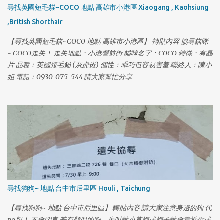
尋找英國短毛貓~COCO 地點 高雄市小港區 Xiaogang , Kaohsiung
,British Shorthair
【尋找英國短毛貓~COCO 地點 高雄市小港區】 轉貼內容 協尋貓咪
- COCO走失！ 走失地點：小港營前街 貓咪名字：COCO 特徵：有晶
片 品種：英國短毛貓 (灰虎斑) 個性：乖巧但容易害羞 聯絡人：陳小
姐 電話：0930-075-544 請大家幫忙分享
尋找狗狗~ 地點 台中市后里區 Houli , Taichung
【尋找狗狗~ 地點 台中市后里區】 轉貼內容 請大家注意身邊的狗 代
po親人 不會閃車 若有類似的狗，先叫牠小草梅或梅子牠會靠近你或