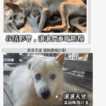
浪浪天使 溫飽購糧計劃