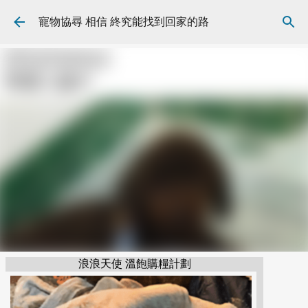
跳到主要內容
寵物協尋 相信 終究能找到回家的路
浪浪天使 溫飽購糧計劃