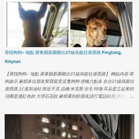
尋找狗狗~ 地點 屏東縣新園鄉台27線烏龍往港西路 Pingtung,
Xinyuan
【尋找狗狗~ 地點 屏東縣新園鄉台27線烏龍往港西路】 轉貼內容 尋
狗啟示 麻煩各位朋友幫我留意這隻狗狗 傍晚六點多 在台27線烏龍往
港西路上(過加油站 附近不見 品種:米克斯 女生 特徵:耳朵是立起來的
項圈是酒紅色的 大理石花紋 麻煩看到的朋友請打電話給我 拜託
0970550197
1