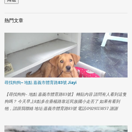
熱門文章
尋找狗狗~ 地點 嘉義市體育路83號 Jiayi
【尋找狗狗~ 地點 嘉義市體育路83號】 轉貼內容 請問有人看到這隻
狗嗎？ 今天早上8點多在垂楊路靠近民族國小走丟了 如果有看到
1
牠，請跟我聯絡 地址:嘉義市體育路83號 電話:0929113857 謝謝