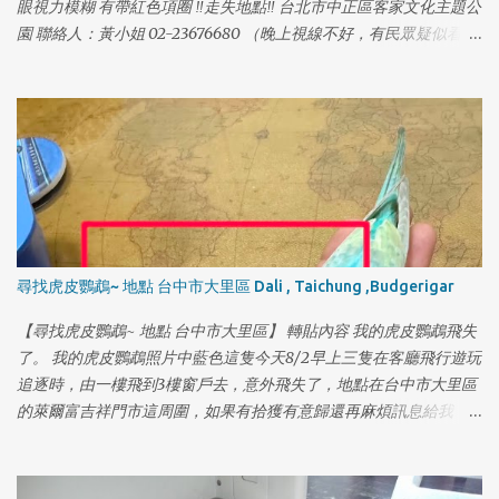
眼視力模糊 有帶紅色項圈 ‼️走失地點‼️ 台北市中正區客家文化主題公
園 聯絡人：黃小姐 02-23676680 （晚上視線不好，有民眾疑似看到
被人抱走）麻煩附近的居民，或到公園散步的民眾幫忙留意～謝謝
🙏🙏🙏 #中正區 #客家文化主題公園 #尋貓 #貓咪走失
尋找虎皮鸚鵡~ 地點 台中市大里區 Dali , Taichung ,Budgerigar
【尋找虎皮鸚鵡~ 地點 台中市大里區】 轉貼內容 我的虎皮鸚鵡飛失
了。 我的虎皮鸚鵡照片中藍色這隻今天8/2早上三隻在客廳飛行遊玩
追逐時，由一樓飛到3樓窗戶去，意外飛失了，地點在台中市大里區
的萊爾富吉祥門市這周圍，如果有拾獲有意歸還再麻煩訊息給我，
或是你有能力照顧，選擇收養的話，也請好好照顧牠謝謝。