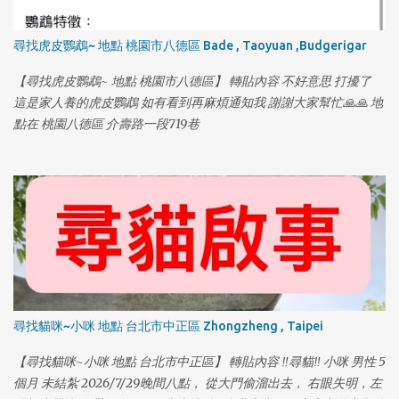
尋找虎皮鸚鵡~ 地點 桃園市八德區 Bade , Taoyuan ,Budgerigar
【尋找虎皮鸚鵡~ 地點 桃園市八德區】 轉貼內容 不好意思 打擾了
這是家人養的虎皮鸚鵡 如有看到再麻煩通知我 謝謝大家幫忙🙏🙏 地
點在 桃園八德區 介壽路一段719巷
尋找貓咪~小咪 地點 台北市中正區 Zhongzheng , Taipei
【尋找貓咪~小咪 地點 台北市中正區】 轉貼內容 ‼️尋貓‼️ 小咪 男性 5
個月 未結紮 2026/7/29晚間八點， 從大門偷溜出去， 右眼失明，左