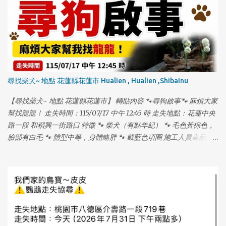
尋找柴犬~ 地點 花蓮縣花蓮市 Hualien , Hualien ,ShibaInu
【尋找柴犬~ 地點 花蓮縣花蓮市】 轉貼內容 🐾尋狗啟事🐾 麻煩大家
幫找龍龍！ 走失時間：115/07/17 中午 12:45 時 走失地點：花蓮中央
路一段 和稻興一街路口 特徵 🐾 柴犬（有點年紀） 🐾 毛色黃棕色，
臉部有白毛 🐾 體型中等，身體略胖 🐾 戴藍色項圈 施工人員表示有
看到龍龍在水溝裡，但我從下午 2 點找到晚上 11 點都沒發現，龍龍
17 歲，易喘、走路緩慢，走路時頭會有一點歪歪的，嗜睡，聽力退
化聽不見，戴藍項圈。 ⚠️ 不好意思，麻煩大家在幫我們多注意，龍
龍有晶片，母犬已結紮，年紀大，常會發出老人咳嗽的聲音。 📞 聯
絡電話：0912520331 (拜託大家幫幫龍龍！❤️) 如有發現，請立即聯
絡！萬分感謝！🙏🏻