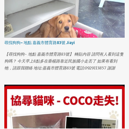
尋找狗狗~ 地點 嘉義市體育路83號 Jiayi
【尋找狗狗~ 地點 嘉義市體育路83號】 轉貼內容 請問有人看到這隻
狗嗎？ 今天早上8點多在垂楊路靠近民族國小走丟了 如果有看到
牠，請跟我聯絡 地址:嘉義市體育路83號 電話:0929113857 謝謝