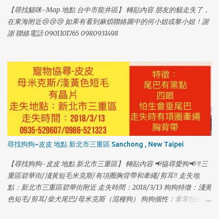
【尋找貓咪~Map 地點 台中市龍井區】 轉貼內容 朋友的貓走失了，
1
在東海附近😢😢😢 如果有看到麻煩聯絡圖中的何小姐或黎小姐！謝
謝 聯絡電話 0901101765 0980931498
尋找狗狗~皮皮 地點 新北市三重區 Sanchong , New Taipei
【尋找狗狗~皮皮 地點 新北市三重區】 轉貼內容 📢協尋愛狗📢 ‼️三
重區碧華街/淺黃短毛米克斯/有項圈胸背帶和牽繩/剪耳‼️ 走失地
點：新北市三重區碧華街附近 走失時間：2018/3/13 狗狗特徵：淺黃
色短毛/剪耳/柴犬尾巴/母米克斯（混種狗） 狗狗個性：非常怕生、
1
尾巴下垂、走失時有戴項圈胸背帶 狗狗名字：皮皮 [有晶片] 聯絡電