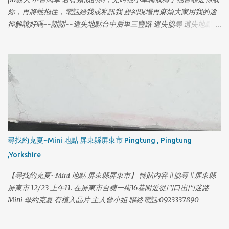
妳，再將牠抱住，電話給我或私訊我 趕到現場再麻煩大家用我的途
徑解說好嗎--謝謝--遺失地點台中后里三豐路 遺失協尋 遺失地點：
三豐路三段 726 巷 巷口（大金檳榔附近） 遺失時間：7/30 早上
9:00 名字：小草莓 年齡：16 歲 體型：中小型犬 品種：米克斯 晶
片：有 特徵：（鼻子上面有一條勒痕）（青光眼） 連絡電話：0970
008 286 (葉小姐) 尋獲獎金：紅包 5000 元
尋找約克夏~Mini 地點 屏東縣屏東市 Pingtung , Pingtung
,Yorkshire
【尋找約克夏~Mini 地點 屏東縣屏東市】 轉貼內容 #協尋 #屏東縣
屏東市 12/23 上午11. 在屏東市台糖一街16巷附近從門口出門迷路
Mini 母約克夏 有植入晶片 主人曾小姐 聯絡電話:0923337890