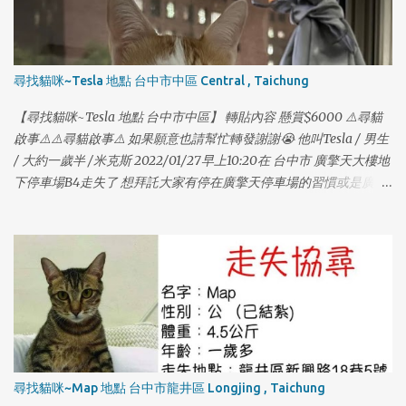
尋找貓咪~Tesla 地點 台中市中區 Central , Taichung
1
【尋找貓咪~Tesla 地點 台中市中區】 轉貼內容 懸賞$6000 ⚠️尋貓
啟事⚠️⚠️尋貓啟事⚠️ 如果願意也請幫忙轉發謝謝😭 他叫Tesla / 男生
/ 大約一歲半 /米克斯 2022/01/27早上10:20在 台中市 廣擎天大樓地
下停車場B4走失了 想拜託大家有停在廣擎天停車場的習慣或是廣擎
天的住戶幫忙找我們家的貓咪😭 他本來在車上的包包裡，打開門順
勢跑出去了；他個性膽小，如果有看到他請不要大聲喊叫，也不要
大動作，他很喜歡吃鱈魚香絲，在家只要聽到包裝聲他就會過來
吃。 也有可能躲在車子底下管線，可以的話請大家幫忙注意，謝謝
大家🙏🏻🙏🏻🙏🏻🙏🏻🙏🏻 如果有找到或看到請聯絡 0976382707
（趙小姐） 0916917598（謝小姐） 再麻煩大家幫忙謝謝大家。
尋找貓咪~Map 地點 台中市龍井區 Longjing , Taichung