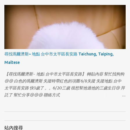
話：0935529607 賴先生 & 0986521323 秦小姐 因為沒注意門沒關
讓她自己跑出門了，請大家幫忙注意是否有她的行蹤，希望皮皮可
以趕快回家...謝謝🙏！ [有晶片] #走失 #狗走失
尋找瑪爾濟斯~ 地點 台中市太平區長安路 Taichung, Taiping,
Maltese
【尋找瑪爾濟斯~ 地點 台中市太平區長安路】 轉貼內容 幫忙找狗狗
😢😢 白色的瑪爾濟斯 失蹤時帶紅色的項圈 6/8失蹤 失蹤地點 台中
太平區長安路 快3歲了 。。6/20三歲 很想幫他過他的三歲生日😢 拜
1
託了 幫忙分享😢😢😢 聯絡方式
https://www.facebook.com/profile.php?
id=100006474939803&fref=photo
站內搜尋